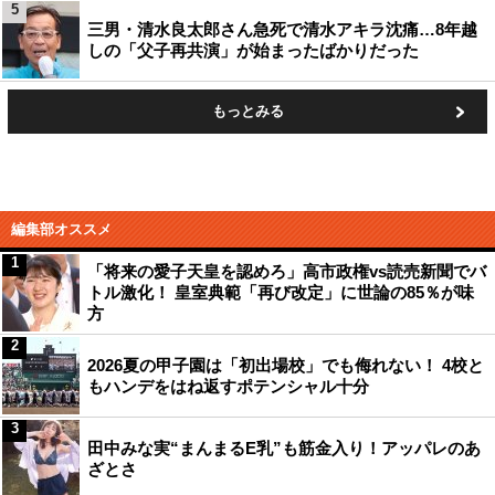
5
三男・清水良太郎さん急死で清水アキラ沈痛…8年越
しの「父子再共演」が始まったばかりだった
もっとみる
編集部オススメ
1
「将来の愛子天皇を認めろ」高市政権vs読売新聞でバ
トル激化！ 皇室典範「再び改定」に世論の85％が味
方
2
2026夏の甲子園は「初出場校」でも侮れない！ 4校と
もハンデをはね返すポテンシャル十分
3
田中みな実“まんまるE乳”も筋金入り！アッパレのあ
ざとさ