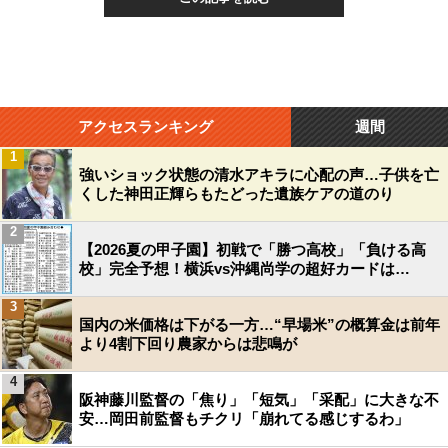
アクセスランキング
週間
1
強いショック状態の清水アキラに心配の声…子供を亡
くした神田正輝らもたどった遺族ケアの道のり
2
【2026夏の甲子園】初戦で「勝つ高校」「負ける高
校」完全予想！横浜vs沖縄尚学の超好カードは…
3
国内の米価格は下がる一方…“早場米”の概算金は前年
より4割下回り農家からは悲鳴が
4
阪神藤川監督の「焦り」「短気」「采配」に大きな不
安…岡田前監督もチクリ「崩れてる感じするわ」