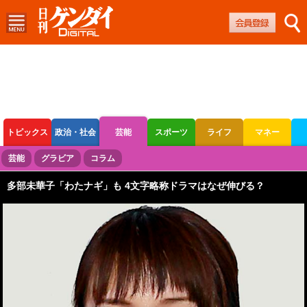
トピックス
政治・社会
芸能
スポーツ
ライフ
マネー
ボートレース
競輪
オートレース
芸能
グラビア
コラム
多部未華子「わたナギ」も 4文字略称ドラマはなぜ伸びる？