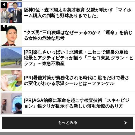
4
阪神1位・森下翔太を英才教育 父親が明かす「マイホ
ーム購入の判断も野球ありきでした」
5
“クズ男”三山凌輝はなぜモテるのか？「運命」を信じ
る女性の危険な思考
[PR]楽しさいっぱい！北海道・ニセコで避暑の夏旅
絶景とアクティビティが揃う「ニセコ東急 グラン・ヒ
ラフ」～東急不動産
[PR]暑熱対策が義務化される時代に 貼るだけで暑さ
の変化がわかる示温シールとは～ファンケル
[PR]AGA治療に革命を起こす検査技術「スキャビジ
ョン」銀クリが提示する新しい薄毛治療のあり方
もっとみる