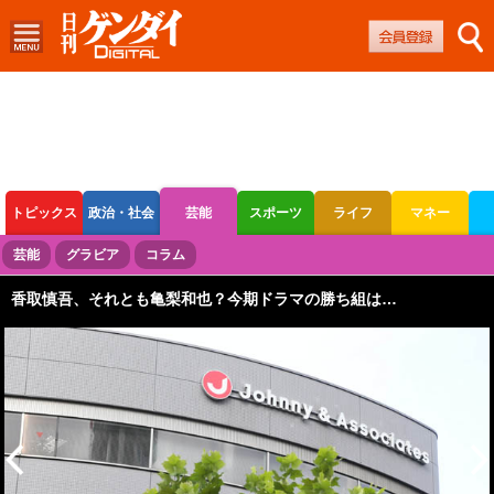
トピックス
政治・社会
芸能
スポーツ
ライフ
マネー
ボートレース
競輪
オートレース
芸能
グラビア
コラム
香取慎吾、それとも亀梨和也？今期ドラマの勝ち組は…