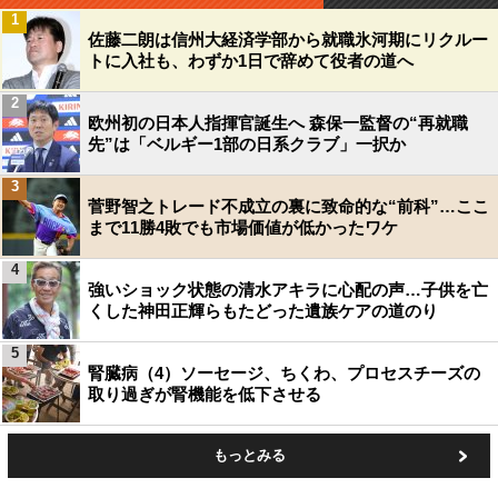
1
佐藤二朗は信州大経済学部から就職氷河期にリクルー
トに入社も、わずか1日で辞めて役者の道へ
2
欧州初の日本人指揮官誕生へ 森保一監督の“再就職
先”は「ベルギー1部の日系クラブ」一択か
3
菅野智之トレード不成立の裏に致命的な“前科”…ここ
まで11勝4敗でも市場価値が低かったワケ
4
強いショック状態の清水アキラに心配の声…子供を亡
くした神田正輝らもたどった遺族ケアの道のり
5
腎臓病（4）ソーセージ、ちくわ、プロセスチーズの
取り過ぎが腎機能を低下させる
もっとみる