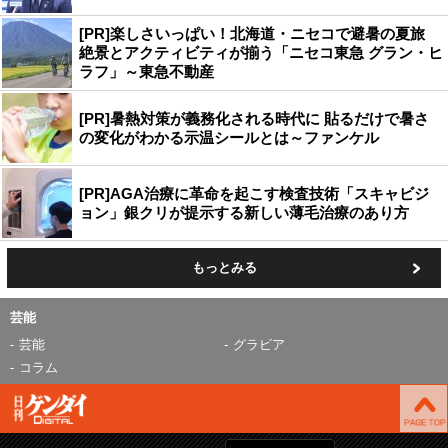
[PR]楽しさいっぱい！北海道・ニセコで避暑の夏旅
絶景とアクティビティが揃う「ニセコ東急 グラン・ヒ
ラフ」～東急不動産
[PR]暑熱対策が義務化される時代に 貼るだけで暑さ
の変化がわかる示温シールとは～ファンケル
[PR]AGA治療に革命を起こす検査技術「スキャビジ
ョン」銀クリが提示する新しい薄毛治療のあり方
もっとみる
芸能
芸能
グラビア
コラム