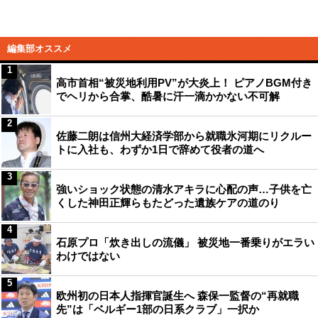
編集部オススメ
1
高市首相“被災地利用PV”が大炎上！ ピアノBGM付き
でヘリから合掌、酷暑に汗一滴かかない不可解
2
佐藤二朗は信州大経済学部から就職氷河期にリクルー
トに入社も、わずか1日で辞めて役者の道へ
3
強いショック状態の清水アキラに心配の声…子供を亡
くした神田正輝らもたどった遺族ケアの道のり
4
石原プロ「炊き出しの流儀」 被災地一番乗りがエラい
わけではない
5
欧州初の日本人指揮官誕生へ 森保一監督の“再就職
先”は「ベルギー1部の日系クラブ」一択か