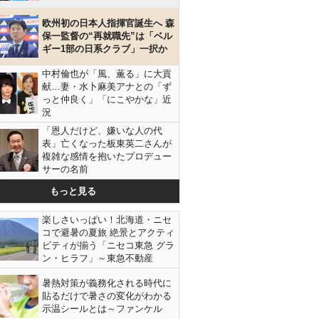
欧州初の日本人指揮官誕生へ 森
保一監督の“再就職先”は「ベル
ギー1部の日系クラブ」一択か
中村倫也が「風、薫る」に大貢
献…妻・水卜麻美アナとの「ず
っと仲良く」「にこやかな」近
況
「恩人だけど、嫌いな人の代
表」亡くなった板東英二さんが
複雑な感情を抱いたプロデュー
サーの名前
もっと見る
楽しさいっぱい！北海道・ニセ
コで避暑の夏旅 絶景とアクティ
ビティが揃う「ニセコ東急 グラ
ン・ヒラフ」～東急不動産
暑熱対策が義務化される時代に
貼るだけで暑さの変化がわかる
示温シールとは～ファンケル