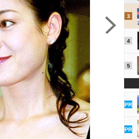
3
4
5
PR
PR