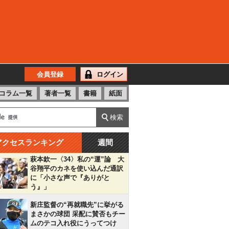
会員登録
ログイン
コラム一覧
著者一覧
書籍
紙面
アクセスランキング
週間
萩本欽一〈34〉私の“運”論 大
谷翔平のカネを使い込んだ通訳
に「小さな声で『ありがと
う』」
新庄監督の“再就職先”に挙がる
まさかの球団 采配に賛否もチー
ムのテコ入れ役にうってつけ