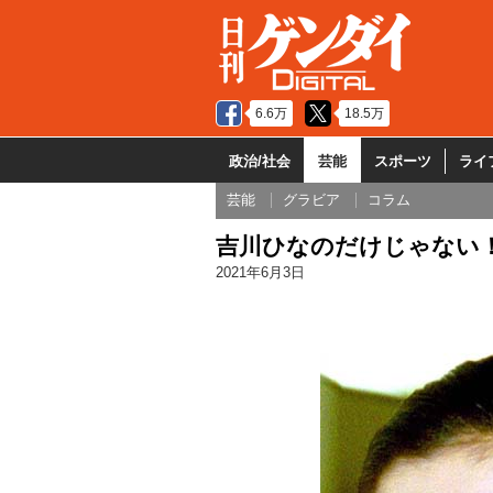
6.6万
18.5万
政治/社会
芸能
スポーツ
ライ
芸能
グラビア
コラム
吉川ひなのだけじゃない！
2021年6月3日