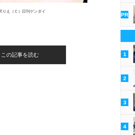
沢りえ（Ｃ）日刊ゲンダイ
PR
1
この記事を読む
2
3
4