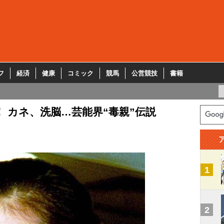
フ
経済
健康
コミック
競馬
公営競技
書籍
 カネ、洗脳…芸能界“毒親”伝説
1
2