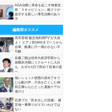
AGA治療に革命を起こす検査技
松田聖子（Ｃ）日刊ゲンダイ
術「スキャビジョン」銀クリが
提示する新しい薄毛治療のあり
方
編集部オススメ
高市首相“被災地利用PV”が大炎
上！ ピアノBGM付きでヘリから
合掌、酷暑に汗一滴かかない不
可解
佐藤二朗は信州大経済学部から
就職氷河期にリクルートに入社
も、わずか1日で辞めて役者の道
へ
強いショック状態の清水アキラ
に心配の声…子供を亡くした神
田正輝らもたどった遺族ケアの
道のり
石原プロ「炊き出しの流儀」 被
災地一番乗りがエラいわけでは
ない