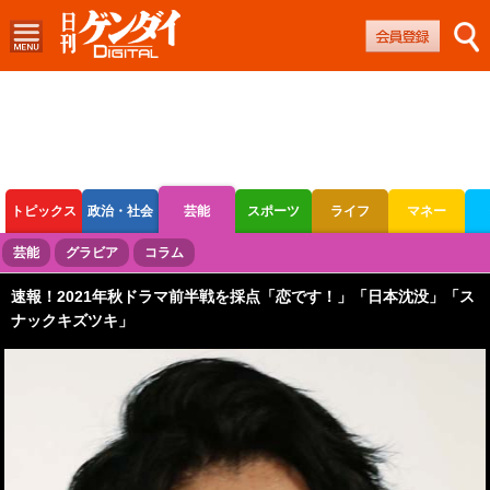
トピックス
政治・社会
芸能
スポーツ
ライフ
マネー
ボートレース
競輪
オートレース
芸能
グラビア
コラム
速報！2021年秋ドラマ前半戦を採点「恋です！」「日本沈没」「ス
ナックキズツキ」