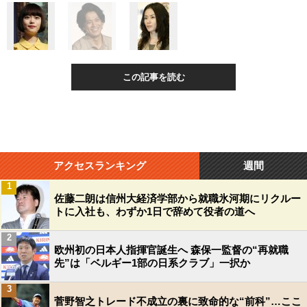
この記事を読む
アクセスランキング
週間
1
佐藤二朗は信州大経済学部から就職氷河期にリクルー
トに入社も、わずか1日で辞めて役者の道へ
2
欧州初の日本人指揮官誕生へ 森保一監督の“再就職
先”は「ベルギー1部の日系クラブ」一択か
3
菅野智之トレード不成立の裏に致命的な“前科”…ここ