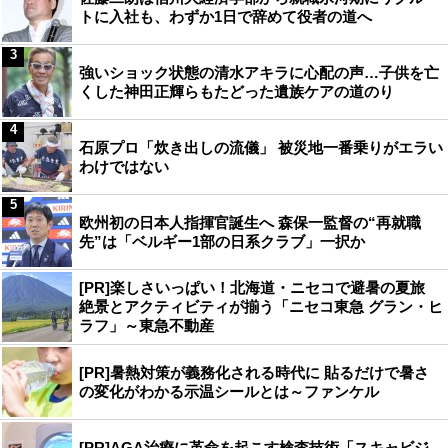
トに入社も、わずか1日で辞めて役者の道へ
3
強いショック状態の清水アキラに心配の声…子供を亡
くした神田正輝らもたどった遺族ケアの道のり
4
石原プロ「炊き出しの流儀」 被災地一番乗りがエラい
わけではない
5
欧州初の日本人指揮官誕生へ 森保一監督の“再就職
先”は「ベルギー1部の日系クラブ」一択か
[PR]楽しさいっぱい！北海道・ニセコで避暑の夏旅
絶景とアクティビティが揃う「ニセコ東急 グラン・ヒ
ラフ」～東急不動産
[PR]暑熱対策が義務化される時代に 貼るだけで暑さ
の変化がわかる示温シールとは～ファンケル
[PR]AGA治療に革命を起こす検査技術「スキャビジ