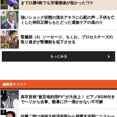
まで11勝4敗でも市場価値が低かったワケ
4
強いショック状態の清水アキラに心配の声…子供を亡
くした神田正輝らもたどった遺族ケアの道のり
5
腎臓病（4）ソーセージ、ちくわ、プロセスチーズの
取り過ぎが腎機能を低下させる
もっとみる
編集部オススメ
1
高市首相“被災地利用PV”が大炎上！ ピアノBGM付き
でヘリから合掌、酷暑に汗一滴かかない不可解
2
佐藤二朗は信州大経済学部から就職氷河期にリクルー