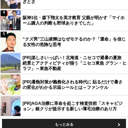
ざとさ
4
阪神1位・森下翔太を英才教育 父親が明かす「マイホ
ーム購入の判断も野球ありきでした」
5
“クズ男”三山凌輝はなぜモテるのか？「運命」を信じ
る女性の危険な思考
[PR]楽しさいっぱい！北海道・ニセコで避暑の夏旅
絶景とアクティビティが揃う「ニセコ東急 グラン・ヒ
ラフ」～東急不動産
[PR]暑熱対策が義務化される時代に 貼るだけで暑さ
の変化がわかる示温シールとは～ファンケル
[PR]AGA治療に革命を起こす検査技術「スキャビジ
ョン」銀クリが提示する新しい薄毛治療のあり方
もっとみる