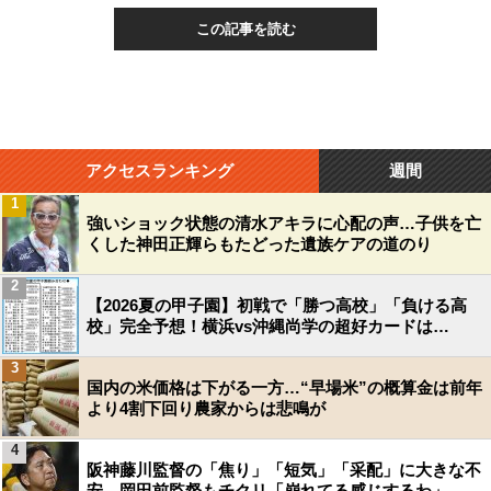
この記事を読む
アクセスランキング
週間
1
強いショック状態の清水アキラに心配の声…子供を亡
くした神田正輝らもたどった遺族ケアの道のり
2
【2026夏の甲子園】初戦で「勝つ高校」「負ける高
校」完全予想！横浜vs沖縄尚学の超好カードは…
3
国内の米価格は下がる一方…“早場米”の概算金は前年
より4割下回り農家からは悲鳴が
4
阪神藤川監督の「焦り」「短気」「采配」に大きな不
安…岡田前監督もチクリ「崩れてる感じするわ」