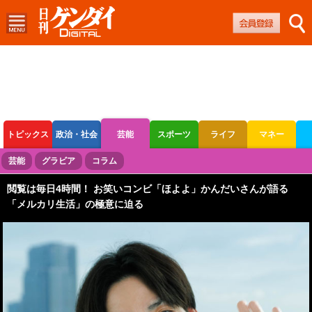
トピックス
政治・社会
芸能
スポーツ
ライフ
マネー
ボートレース
競輪
オートレース
芸能
グラビア
コラム
閲覧は毎日4時間！ お笑いコンビ「ほよよ」かんだいさんが語る
「メルカリ生活」の極意に迫る