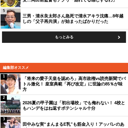
5
三男・清水良太郎さん急死で清水アキラ沈痛…8年越
しの「父子再共演」が始まったばかりだった
もっとみる
編集部オススメ
1
「将来の愛子天皇を認めろ」高市政権vs読売新聞でバ
トル激化！ 皇室典範「再び改定」に世論の85％が味
方
2
2026夏の甲子園は「初出場校」でも侮れない！ 4校と
もハンデをはね返すポテンシャル十分
3
田中みな実“まんまるE乳”も筋金入り！アッパレのあ