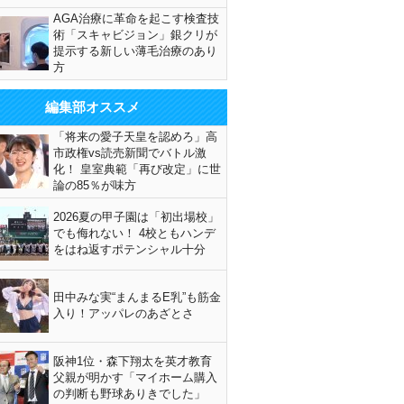
AGA治療に革命を起こす検査技
術「スキャビジョン」銀クリが
提示する新しい薄毛治療のあり
方
編集部オススメ
「将来の愛子天皇を認めろ」高
市政権vs読売新聞でバトル激
化！ 皇室典範「再び改定」に世
論の85％が味方
2026夏の甲子園は「初出場校」
でも侮れない！ 4校ともハンデ
をはね返すポテンシャル十分
田中みな実“まんまるE乳”も筋金
入り！アッパレのあざとさ
阪神1位・森下翔太を英才教育
父親が明かす「マイホーム購入
の判断も野球ありきでした」