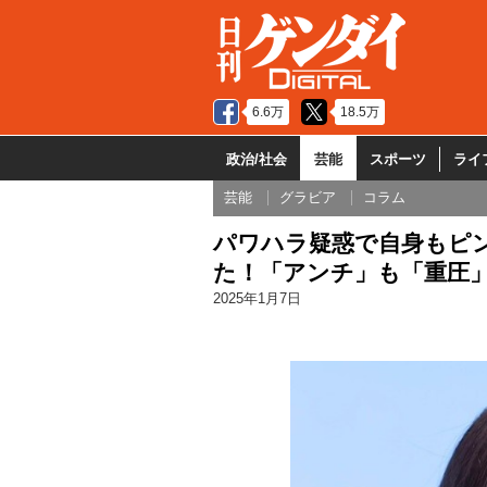
6.6万
18.5万
政治/社会
芸能
スポーツ
ライ
芸能
グラビア
コラム
パワハラ疑惑で自身もピン
た！「アンチ」も「重圧
2025年1月7日