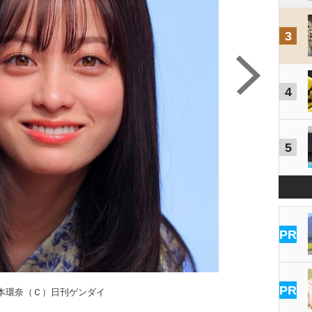
3
4
5
PR
PR
本環奈（Ｃ）日刊ゲンダイ