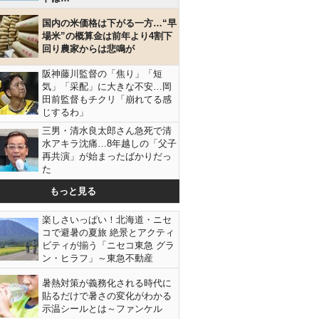
国内の米価格は下がる一方…“早
場米”の概算金は前年より4割下
回り農家からは悲鳴が
阪神藤川監督の「焦り」「短
気」「采配」に大きな不安…岡
田前監督もチクリ「崩れてる感
じするわ」
三男・清水良太郎さん急死で清
水アキラ沈痛…8年越しの「父子
再共演」が始まったばかりだっ
た
もっと見る
楽しさいっぱい！北海道・ニセ
コで避暑の夏旅 絶景とアクティ
ビティが揃う「ニセコ東急 グラ
ン・ヒラフ」～東急不動産
暑熱対策が義務化される時代に
貼るだけで暑さの変化がわかる
示温シールとは～ファンケル