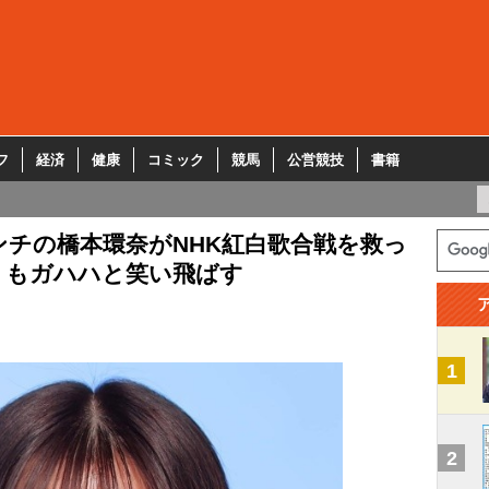
フ
経済
健康
コミック
競馬
公営競技
書籍
チの橋本環奈がNHK紅白歌合戦を救っ
」もガハハと笑い飛ばす
1
2