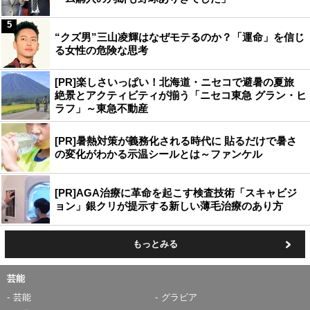
5
“クズ男”三山凌輝はなぜモテるのか？「運命」を信じ
る女性の危険な思考
[PR]楽しさいっぱい！北海道・ニセコで避暑の夏旅
絶景とアクティビティが揃う「ニセコ東急 グラン・ヒ
ラフ」～東急不動産
[PR]暑熱対策が義務化される時代に 貼るだけで暑さ
の変化がわかる示温シールとは～ファンケル
[PR]AGA治療に革命を起こす検査技術「スキャビジ
ョン」銀クリが提示する新しい薄毛治療のあり方
もっとみる
芸能
芸能
グラビア