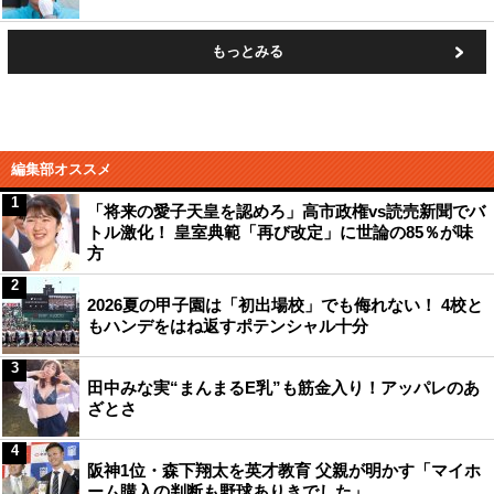
もっとみる
編集部オススメ
1
「将来の愛子天皇を認めろ」高市政権vs読売新聞でバ
トル激化！ 皇室典範「再び改定」に世論の85％が味
方
2
2026夏の甲子園は「初出場校」でも侮れない！ 4校と
もハンデをはね返すポテンシャル十分
3
田中みな実“まんまるE乳”も筋金入り！アッパレのあ
ざとさ
4
阪神1位・森下翔太を英才教育 父親が明かす「マイホ
ーム購入の判断も野球ありきでした」