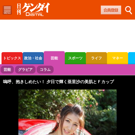
トピックス
政治・社会
芸能
スポーツ
ライフ
マネー
ボートレース
競輪
オートレース
芸能
グラビア
コラム
嗚呼、抱きしめたい！ 夕日で輝く亜里沙の美肌とＦカップ