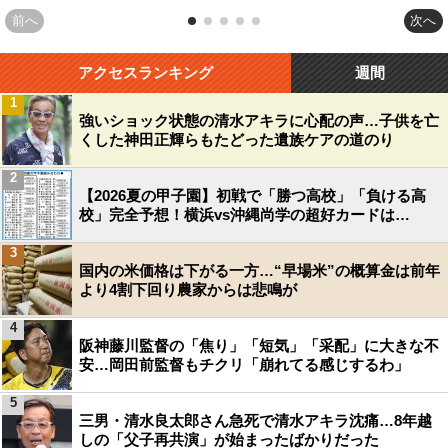
前へ
次へ
アクセスランキング
週間
1
強いショック状態の清水アキラに心配の声…子供を亡
くした神田正輝らもたどった遺族ケアの道のり
2
【2026夏の甲子園】初戦で「勝つ高校」「負ける高
校」完全予想！横浜vs沖縄尚学の超好カードは…
3
国内の米価格は下がる一方…“早場米”の概算金は前年
より4割下回り農家からは悲鳴が
4
阪神藤川監督の「焦り」「短気」「采配」に大きな不
安…岡田前監督もチクリ「崩れてる感じするわ」
5
三男・清水良太郎さん急死で清水アキラ沈痛…8年越
しの「父子再共演」が始まったばかりだった