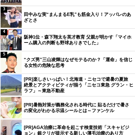
3
田中みな実“まんまるE乳”も筋金入り！アッパレのあ
ざとさ
4
阪神1位・森下翔太を英才教育 父親が明かす「マイホ
ーム購入の判断も野球ありきでした」
5
“クズ男”三山凌輝はなぜモテるのか？「運命」を信じ
る女性の危険な思考
[PR]楽しさいっぱい！北海道・ニセコで避暑の夏旅
絶景とアクティビティが揃う「ニセコ東急 グラン・ヒ
ラフ」～東急不動産
[PR]暑熱対策が義務化される時代に 貼るだけで暑さ
の変化がわかる示温シールとは～ファンケル
[PR]AGA治療に革命を起こす検査技術「スキャビジ
ョン」銀クリが提示する新しい薄毛治療のあり方