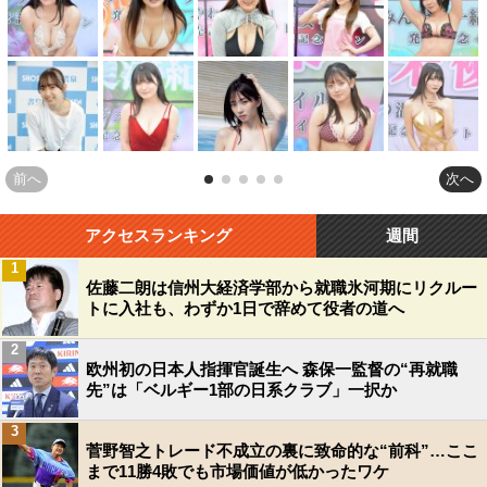
前へ
次へ
アクセスランキング
週間
1
佐藤二朗は信州大経済学部から就職氷河期にリクルー
トに入社も、わずか1日で辞めて役者の道へ
2
欧州初の日本人指揮官誕生へ 森保一監督の“再就職
先”は「ベルギー1部の日系クラブ」一択か
3
菅野智之トレード不成立の裏に致命的な“前科”…ここ
まで11勝4敗でも市場価値が低かったワケ