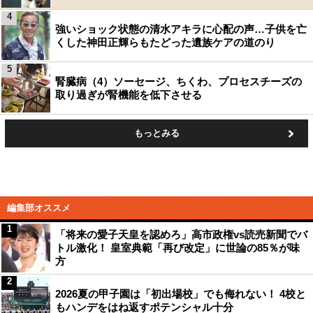
4
強いショック状態の清水アキラに心配の声…子供を亡
くした神田正輝らもたどった遺族ケアの道のり
5
腎臓病（4）ソーセージ、ちくわ、プロセスチーズの
取り過ぎが腎機能を低下させる
もっとみる
編集部オススメ
1
「将来の愛子天皇を認めろ」高市政権vs読売新聞でバ
トル激化！ 皇室典範「再び改定」に世論の85％が味
方
2
2026夏の甲子園は「初出場校」でも侮れない！ 4校と
もハンデをはね返すポテンシャル十分