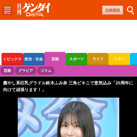
トピックス
政治・社会
芸能
スポーツ
ライフ
マネー
ボートレース
競輪
オートレース
芸能
グラビア
コラム
癒やし系巨乳グラドル鈴木ふみ奈 三角ビキニで意気込み「20周年に
向けて頑張ります！」