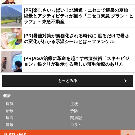
[PR]楽しさいっぱい！北海道・ニセコで避暑の夏旅
絶景とアクティビティが揃う「ニセコ東急 グラン・ヒ
ラフ」～東急不動産
[PR]暑熱対策が義務化される時代に 貼るだけで暑さ
の変化がわかる示温シールとは～ファンケル
[PR]AGA治療に革命を起こす検査技術「スキャビジ
ョン」銀クリが提示する新しい薄毛治療のあり方
もっとみる
健康
病気
症状
治療
予防
病院
闘病記
健康
コラム