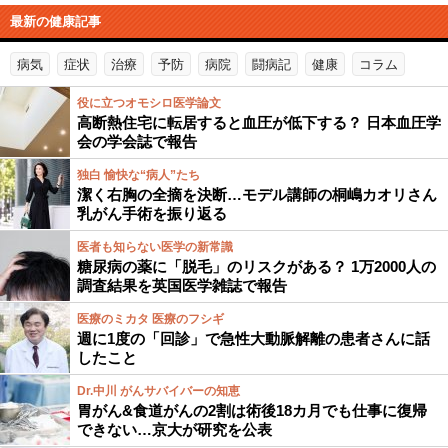
最新の健康記事
病気
症状
治療
予防
病院
闘病記
健康
コラム
役に立つオモシロ医学論文
高断熱住宅に転居すると血圧が低下する？ 日本血圧学
会の学会誌で報告
独白 愉快な“病人”たち
潔く右胸の全摘を決断…モデル講師の桐嶋カオリさん
乳がん手術を振り返る
医者も知らない医学の新常識
糖尿病の薬に「脱毛」のリスクがある？ 1万2000人の
調査結果を英国医学雑誌で報告
医療のミカタ 医療のフシギ
週に1度の「回診」で急性大動脈解離の患者さんに話
したこと
Dr.中川 がんサバイバーの知恵
胃がん&食道がんの2割は術後18カ月でも仕事に復帰
できない…京大が研究を公表