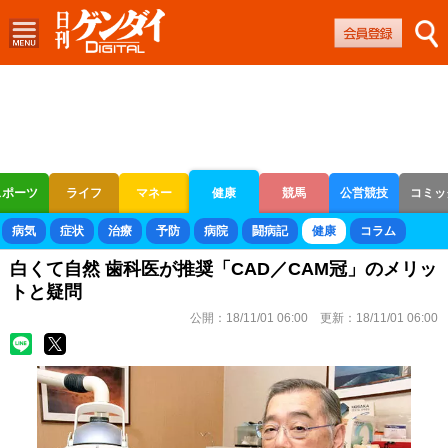
スポーツ
ライフ
マネー
健康
競馬
公営競技
コミッ
ボートレース
競輪
オートレース
病気
症状
治療
予防
病院
闘病記
健康
コラム
白くて自然 歯科医が推奨「CAD／CAM冠」のメリッ
トと疑問
公開：
18/11/01 06:00
更新：
18/11/01 06:00