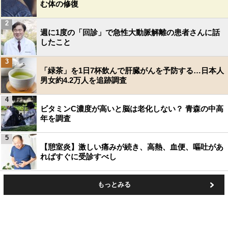
む体の修復
2
週に1度の「回診」で急性大動脈解離の患者さんに話
したこと
3
「緑茶」を1日7杯飲んで肝臓がんを予防する…日本人
男女約4.2万人を追跡調査
4
ビタミンC濃度が高いと脳は老化しない？ 青森の中高
年を調査
5
【憩室炎】激しい痛みが続き、高熱、血便、嘔吐があ
ればすぐに受診すべし
もっとみる