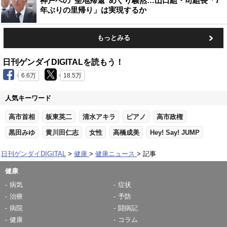
神戸への“聖地帰還”めぐり騒然…山口組・司組長「7
年ぶりの里帰り」は実現するか
もっとみる
日刊ゲンダイDIGITALを読もう！
6.6万
18.5万
人気キーワード
高市首相
板東英二
清水アキラ
ピアノ
高市政権
黒田みゆ
黄川田仁志
女性
高橋成美
Hey! Say! JUMP
日刊ゲンダイDIGITAL
健康
健康ニュース
記事
健康
病気
症状
治療
予防
病院
闘病記
健康
コラム