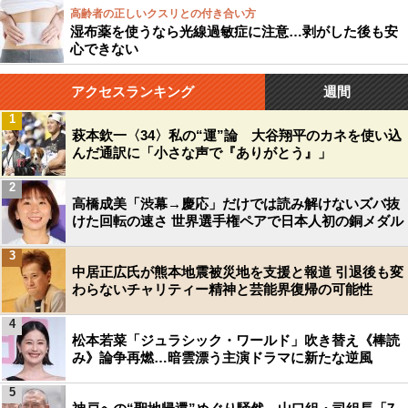
高齢者の正しいクスリとの付き合い方
湿布薬を使うなら光線過敏症に注意…剥がした後も安
心できない
アクセスランキング
週間
1
萩本欽一〈34〉私の“運”論 大谷翔平のカネを使い込
んだ通訳に「小さな声で『ありがとう』」
2
高橋成美「渋幕→慶応」だけでは読み解けないズバ抜
けた回転の速さ 世界選手権ペアで日本人初の銅メダル
3
中居正広氏が熊本地震被災地を支援と報道 引退後も変
わらないチャリティー精神と芸能界復帰の可能性
4
松本若菜「ジュラシック・ワールド」吹き替え《棒読
み》論争再燃…暗雲漂う主演ドラマに新たな逆風
5