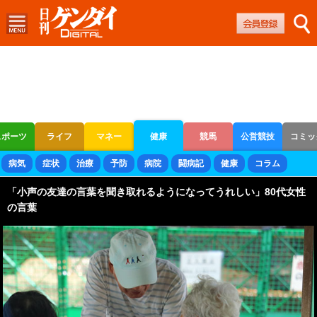
スポーツ
ライフ
マネー
健康
競馬
公営競技
コミッ
ボートレース
競輪
オートレース
病気
症状
治療
予防
病院
闘病記
健康
コラム
「小声の友達の言葉を聞き取れるようになってうれしい」80代女性
の言葉