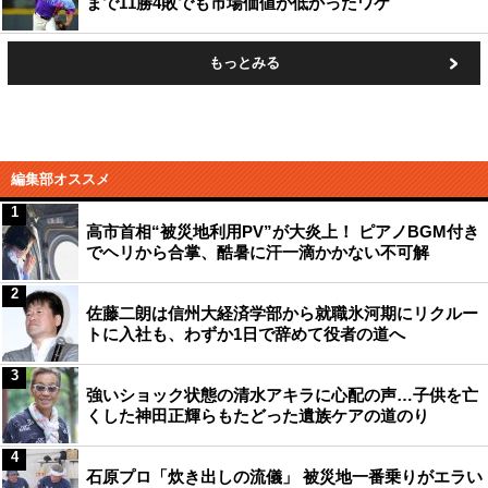
まで11勝4敗でも市場価値が低かったワケ
もっとみる
編集部オススメ
1
高市首相“被災地利用PV”が大炎上！ ピアノBGM付き
でヘリから合掌、酷暑に汗一滴かかない不可解
2
佐藤二朗は信州大経済学部から就職氷河期にリクルー
トに入社も、わずか1日で辞めて役者の道へ
3
強いショック状態の清水アキラに心配の声…子供を亡
くした神田正輝らもたどった遺族ケアの道のり
4
石原プロ「炊き出しの流儀」 被災地一番乗りがエラい