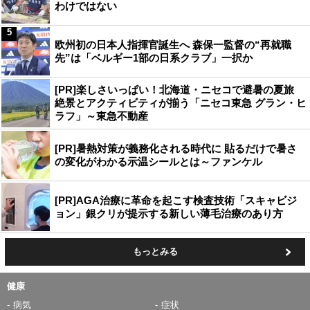
わけではない
5
欧州初の日本人指揮官誕生へ 森保一監督の“再就職
先”は「ベルギー1部の日系クラブ」一択か
[PR]楽しさいっぱい！北海道・ニセコで避暑の夏旅
絶景とアクティビティが揃う「ニセコ東急 グラン・ヒ
ラフ」～東急不動産
[PR]暑熱対策が義務化される時代に 貼るだけで暑さ
の変化がわかる示温シールとは～ファンケル
[PR]AGA治療に革命を起こす検査技術「スキャビジ
ョン」銀クリが提示する新しい薄毛治療のあり方
もっとみる
健康
病気
症状