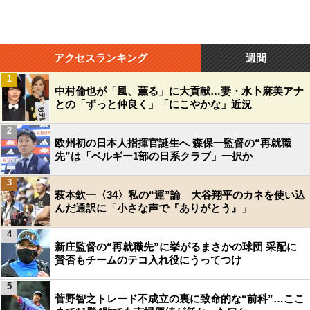
アクセスランキング
週間
1
中村倫也が「風、薫る」に大貢献…妻・水卜麻美アナ
との「ずっと仲良く」「にこやかな」近況
2
欧州初の日本人指揮官誕生へ 森保一監督の“再就職
先”は「ベルギー1部の日系クラブ」一択か
3
萩本欽一〈34〉私の“運”論 大谷翔平のカネを使い込
んだ通訳に「小さな声で『ありがとう』」
4
新庄監督の“再就職先”に挙がるまさかの球団 采配に
賛否もチームのテコ入れ役にうってつけ
5
菅野智之トレード不成立の裏に致命的な“前科”…ここ