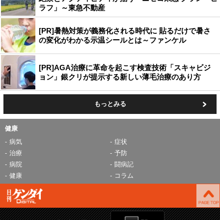
ラフ」～東急不動産
[PR]暑熱対策が義務化される時代に 貼るだけで暑さ
の変化がわかる示温シールとは～ファンケル
[PR]AGA治療に革命を起こす検査技術「スキャビジ
ョン」銀クリが提示する新しい薄毛治療のあり方
もっとみる
健康
病気
症状
治療
予防
病院
闘病記
健康
コラム