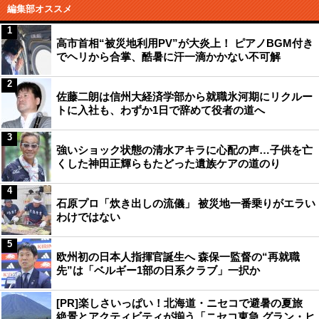
編集部オススメ
1
高市首相“被災地利用PV”が大炎上！ ピアノBGM付き
でヘリから合掌、酷暑に汗一滴かかない不可解
2
佐藤二朗は信州大経済学部から就職氷河期にリクルー
トに入社も、わずか1日で辞めて役者の道へ
3
強いショック状態の清水アキラに心配の声…子供を亡
くした神田正輝らもたどった遺族ケアの道のり
4
石原プロ「炊き出しの流儀」 被災地一番乗りがエラい
わけではない
5
欧州初の日本人指揮官誕生へ 森保一監督の“再就職
先”は「ベルギー1部の日系クラブ」一択か
[PR]楽しさいっぱい！北海道・ニセコで避暑の夏旅
絶景とアクティビティが揃う「ニセコ東急 グラン・ヒ