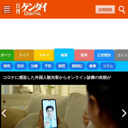
スポーツ
ライフ
マネー
健康
競馬
公営競技
コミッ
ボートレース
競輪
オートレース
病気
症状
治療
予防
病院
闘病記
健康
コラム
コロナに感染した外国人観光客からオンライン診療の依頼が