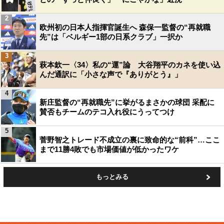
2
欧州初の日本人指揮官誕生へ 森保一監督の“再就職
先”は「ベルギー1部の日系クラブ」一択か
3
萩本欽一〈34〉私の“運”論 大谷翔平のカネを使い込
んだ通訳に「小さな声で『ありがとう』」
4
新庄監督の“再就職先”に挙がるまさかの球団 采配に
賛否もチームのテコ入れ役にうってつけ
5
菅野智之トレード不成立の裏に致命的な“前科”…ここ
まで11勝4敗でも市場価値が低かったワケ
もっとみる