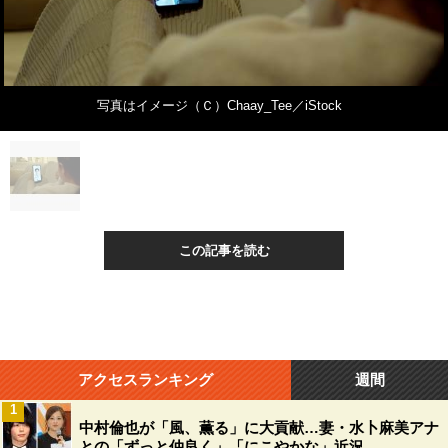
写真はイメージ（Ｃ）Chaay_Tee／iStock
この記事を読む
アクセスランキング
週間
1
中村倫也が「風、薫る」に大貢献…妻・水卜麻美アナ
との「ずっと仲良く」「にこやかな」近況