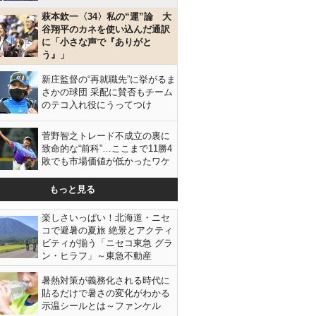
萩本欽一〈34〉私の“運”論 大
谷翔平のカネを使い込んだ通訳
に「小さな声で『ありがと
う』」
新庄監督の“再就職先”に挙がるま
さかの球団 采配に賛否もチーム
のテコ入れ役にうってつけ
菅野智之トレード不成立の裏に
致命的な“前科”…ここまで11勝4
敗でも市場価値が低かったワケ
もっと見る
楽しさいっぱい！北海道・ニセ
コで避暑の夏旅 絶景とアクティ
ビティが揃う「ニセコ東急 グラ
ン・ヒラフ」～東急不動産
暑熱対策が義務化される時代に
貼るだけで暑さの変化がわかる
示温シールとは～ファンケル