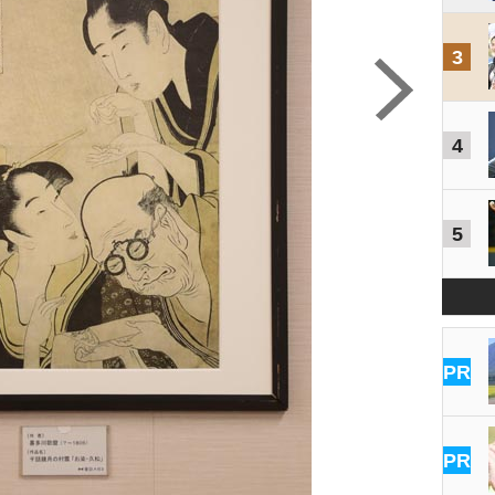
3
4
5
PR
PR