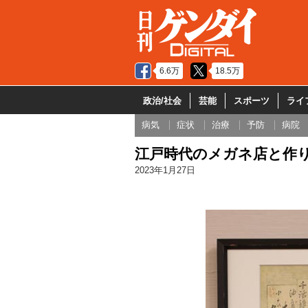
6.6万
18.5万
政治/社会
芸能
スポーツ
ライ
病気
症状
治療
予防
病院
江戸時代のメガネ店と作り
2023年1月27日