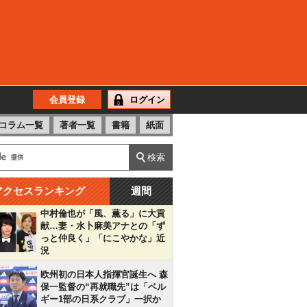
会員登録
ログイン
コラム一覧
著者一覧
書籍
紙面
アクセスランキング
週間
中村倫也が「風、薫る」に大貢
献…妻・水卜麻美アナとの「ず
っと仲良く」「にこやかな」近
況
欧州初の日本人指揮官誕生へ 森
保一監督の“再就職先”は「ベル
ギー1部の日系クラブ」一択か