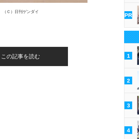
（Ｃ）日刊ゲンダイ
PR
1
この記事を読む
2
3
4