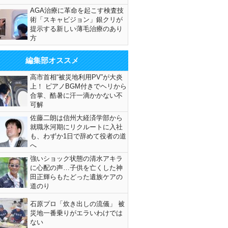
AGA治療に革命を起こす検査技
術「スキャビジョン」銀クリが
提示する新しい薄毛治療のあり
方
編集部オススメ
高市首相“被災地利用PV”が大炎
上！ ピアノBGM付きでヘリから
合掌、酷暑に汗一滴かかない不
可解
佐藤二朗は信州大経済学部から
就職氷河期にリクルートに入社
も、わずか1日で辞めて役者の道
へ
強いショック状態の清水アキラ
に心配の声…子供を亡くした神
田正輝らもたどった遺族ケアの
道のり
石原プロ「炊き出しの流儀」 被
災地一番乗りがエラいわけでは
ない