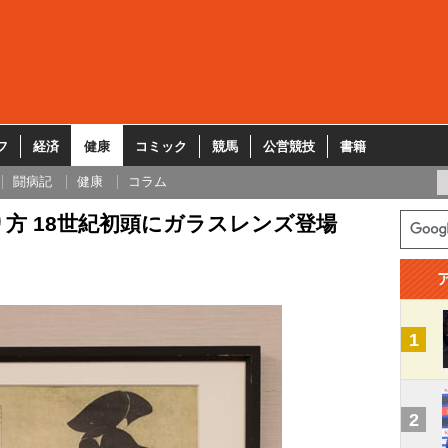
フ
経済
健康
コミック
競馬
公営競技
書籍
闘病記
健康
コラム
方 18世紀初頭にガラスレンズ登場
1
2