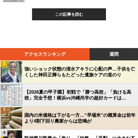
この記事を読む
アクセスランキング
週間
1
強いショック状態の清水アキラに心配の声…子供を亡
くした神田正輝らもたどった遺族ケアの道のり
2
【2026夏の甲子園】初戦で「勝つ高校」「負ける高
校」完全予想！横浜vs沖縄尚学の超好カードは…
3
国内の米価格は下がる一方…“早場米”の概算金は前年
より4割下回り農家からは悲鳴が
4