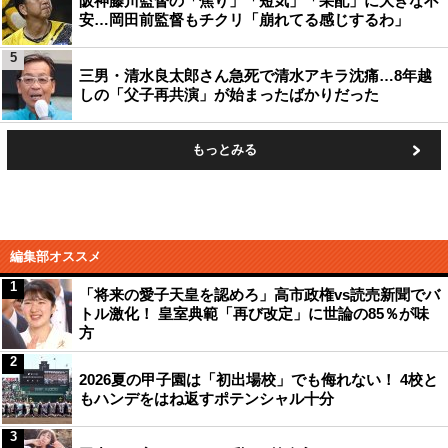
阪神藤川監督の「焦り」「短気」「采配」に大きな不
安…岡田前監督もチクリ「崩れてる感じするわ」
5
三男・清水良太郎さん急死で清水アキラ沈痛…8年越
しの「父子再共演」が始まったばかりだった
もっとみる
編集部オススメ
1
「将来の愛子天皇を認めろ」高市政権vs読売新聞でバ
トル激化！ 皇室典範「再び改定」に世論の85％が味
方
2
2026夏の甲子園は「初出場校」でも侮れない！ 4校と
もハンデをはね返すポテンシャル十分
3