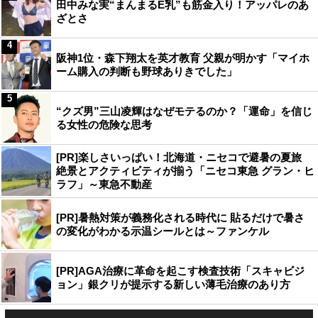
田中みな実“まんまるE乳”も筋金入り！アッパレのあ
ざとさ
4
阪神1位・森下翔太を英才教育 父親が明かす「マイホ
ーム購入の判断も野球ありきでした」
5
“クズ男”三山凌輝はなぜモテるのか？「運命」を信じ
る女性の危険な思考
[PR]楽しさいっぱい！北海道・ニセコで避暑の夏旅
絶景とアクティビティが揃う「ニセコ東急 グラン・ヒ
ラフ」～東急不動産
[PR]暑熱対策が義務化される時代に 貼るだけで暑さ
の変化がわかる示温シールとは～ファンケル
[PR]AGA治療に革命を起こす検査技術「スキャビジ
ョン」銀クリが提示する新しい薄毛治療のあり方