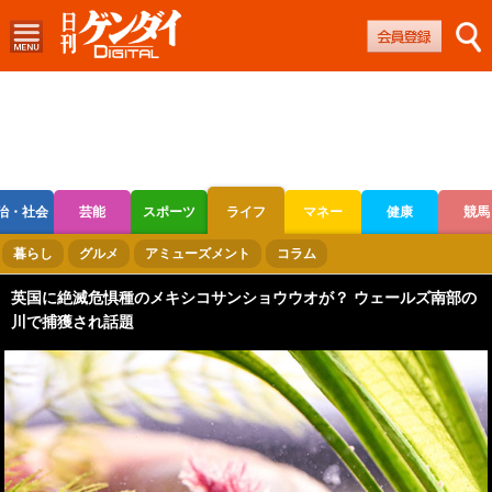
治・社会
芸能
スポーツ
ライフ
マネー
健康
競馬
ボートレース
競輪
オートレース
暮らし
グルメ
アミューズメント
コラム
英国に絶滅危惧種のメキシコサンショウウオが？ ウェールズ南部の
川で捕獲され話題