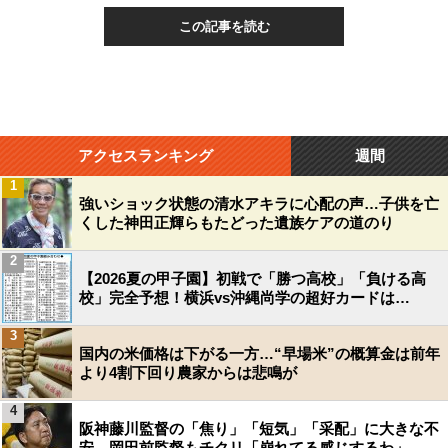
この記事を読む
アクセスランキング
週間
1
強いショック状態の清水アキラに心配の声…子供を亡
くした神田正輝らもたどった遺族ケアの道のり
2
【2026夏の甲子園】初戦で「勝つ高校」「負ける高
校」完全予想！横浜vs沖縄尚学の超好カードは…
3
国内の米価格は下がる一方…“早場米”の概算金は前年
より4割下回り農家からは悲鳴が
4
阪神藤川監督の「焦り」「短気」「采配」に大きな不
安…岡田前監督もチクリ「崩れてる感じするわ」