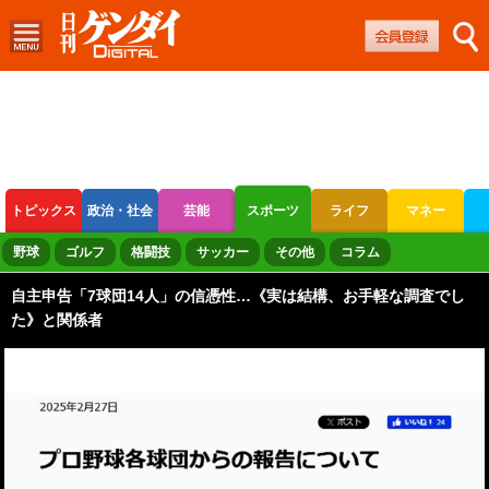
トピックス
政治・社会
芸能
スポーツ
ライフ
マネー
ボートレース
競輪
オートレース
野球
ゴルフ
格闘技
サッカー
その他
コラム
自主申告「7球団14人」の信憑性…《実は結構、お手軽な調査でし
た》と関係者