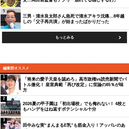
5
三男・清水良太郎さん急死で清水アキラ沈痛…8年越
しの「父子再共演」が始まったばかりだった
もっとみる
編集部オススメ
1
「将来の愛子天皇を認めろ」高市政権vs読売新聞でバ
トル激化！ 皇室典範「再び改定」に世論の85％が味
方
2
2026夏の甲子園は「初出場校」でも侮れない！ 4校と
もハンデをはね返すポテンシャル十分
3
田中みな実“まんまるE乳”も筋金入り！アッパレのあ