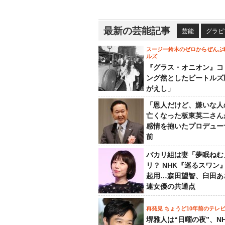
最新の芸能記事
芸能
グラビ
スージー鈴木のゼロからぜんぶ
ルズ
『グラス・オニオン』コ
ング然としたビートルズ
がえし」
「恩人だけど、嫌いな人
亡くなった板東英二さん
感情を抱いたプロデュー
前
バカリ組は妻「夢眠ねむ
リ？ NHK『巡るスワン
起用…森田望智、臼田あ
連女優の共通点
再発見 ちょうど10年前のテレ
堺雅人は“日曜の夜”、N