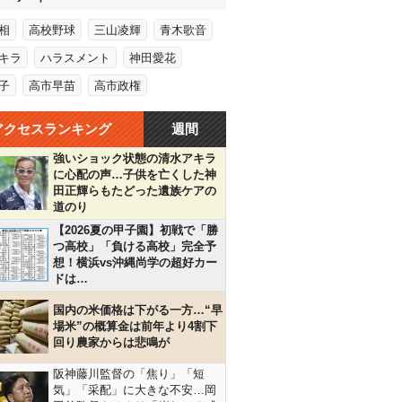
相
高校野球
三山凌輝
青木歌音
キラ
ハラスメント
神田愛花
子
高市早苗
高市政権
アクセスランキング
週間
強いショック状態の清水アキラ
に心配の声…子供を亡くした神
田正輝らもたどった遺族ケアの
道のり
【2026夏の甲子園】初戦で「勝
つ高校」「負ける高校」完全予
想！横浜vs沖縄尚学の超好カー
ドは…
国内の米価格は下がる一方…“早
場米”の概算金は前年より4割下
回り農家からは悲鳴が
阪神藤川監督の「焦り」「短
気」「采配」に大きな不安…岡