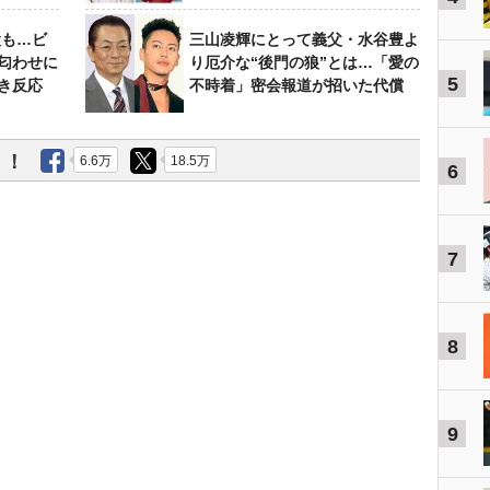
設も…ビ
三山凌輝にとって義父・水谷豊よ
匂わせに
り厄介な“後門の狼”とは…「愛の
5
き反応
不時着」密会報道が招いた代償
う！
6.6万
18.5万
6
7
8
9