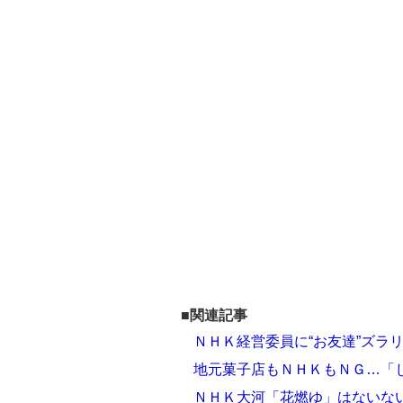
■関連記事
ＮＨＫ経営委員に“お友達”ズラ
地元菓子店もＮＨＫもＮＧ…「
ＮＨＫ大河「花燃ゆ」はないない