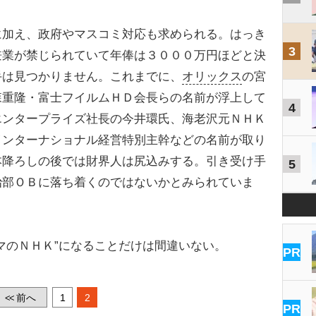
に加え、政府やマスコミ対応も求められる。はっき
3
兼業が禁じられていて年俸は３０００万円ほどと決
手は見つかりません。これまでに、
オリックス
の宮
森重隆・富士フイルムＨＤ会長らの名前が浮上して
4
エンタープライズ社長の今井環氏、海老沢元ＮＨＫ
インターナショナル経営特別主幹などの名前が取り
本降ろしの後では財界人は尻込みする。引き受け手
5
治部ＯＢに落ち着くのではないかとみられていま
マのＮＨＫ”になることだけは間違いない。
PR
前へ
1
2
<<
PR