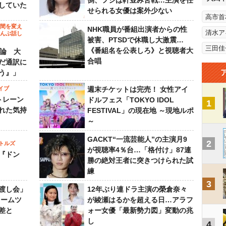
倒、フジは軒並み苦戦…主演を任
していた
せられる女優は案外少ない
高市首
の間を変え
NHK職員が番組出演者からの性
清水ア
～んぶ話し
被害、PTSDで休職し大激震…
三田佳
《番組名を公表しろ》と視聴者大
”論 大
合唱
だ通訳に
う』」
イブ
週末チケットは完売！ 女性アイ
トレーン
ドルフェス「TOKYO IDOL
1
れた気持
FESTIVAL」の現在地 ～現地ルポ
～
GACKT“一流芸能人”の主演月9
2
トルズ
が視聴率4％台…「格付け」87連
『ドン
勝の絶対王者に突きつけられた試
練
3
渡し会」
12年ぶり連ドラ主演の榮倉奈々
ドームツ
が綾瀬はるかを超える日…アラフ
差と
ォー女優「最新勢力図」変動の兆
し
4