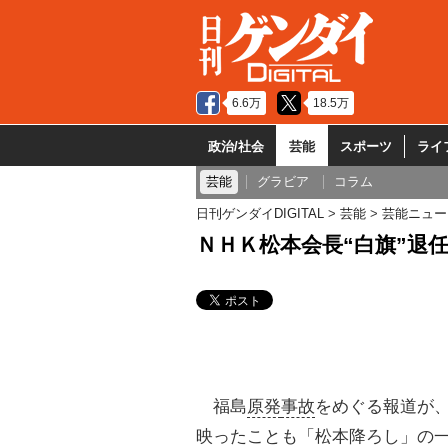
6.6万
18.5万
政治/社会
芸能
スポーツ
ライ
芸能
グラビア
コラム
日刊ゲンダイDIGITAL
芸能
芸能ニュー
ＮＨＫ松本会長“白旗”退
福島
原発
事故
をめぐる報道が
映ったことも「松本降ろし」の