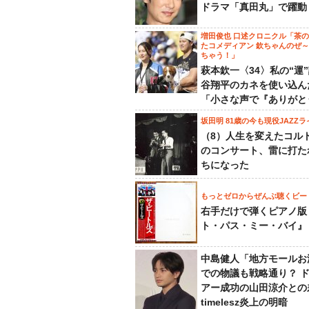
ドラマ「真田丸」で躍動
増田俊也 口述クロニクル「茶
たコメディアン 欽ちゃんのぜ
ちゃう！」
萩本欽一〈34〉私の“運
谷翔平のカネを使い込ん
「小さな声で『ありがと
坂田明 81歳の今も現役JAZZラ
（8）人生を変えたコル
のコンサート、雷に打た
ちになった
もっとゼロからぜんぶ聴くビー
右手だけで弾くピアノ版
ト・パス・ミー・バイ』
中島健人「地方モールお
での物議も戦略通り？ 
アー成功の山田涼介との
timelesz炎上の明暗