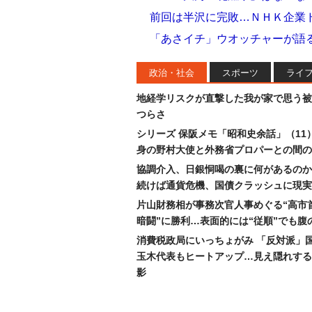
前回は半沢に完敗…ＮＨＫ企業
「あさイチ」ウオッチャーが語
政治・社会
スポーツ
ライ
地経学リスクが直撃した我が家で思う被
つらさ
シリーズ 保阪メモ「昭和史余話」（11
身の野村大使と外務省プロパーとの間の
協調介入、日銀恫喝の裏に何があるのか
続けば通貨危機、国債クラッシュに現実
片山財務相が事務次官人事めぐる“高市
暗闘”に勝利…表面的には“従順”でも腹
消費税政局にいっちょがみ 「反対派」
玉木代表もヒートアップ…見え隠れする
影