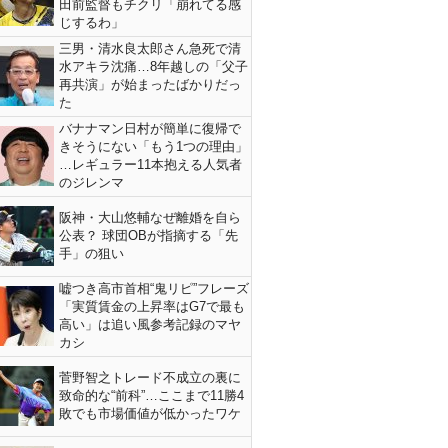
田前監督もチクリ「崩れてる感
じするわ」
三男・清水良太郎さん急死で清
水アキラ沈痛…8年越しの「父子
再共演」が始まったばかりだっ
た
バナナマン日村が簡単に復帰で
きそうにない「もう1つの理由」
…レギュラー11本抱える人気者
のジレンマ
阪神・大山悠輔なぜ離婚を自ら
公表？ 球団OBが指摘する「先
手」の狙い
嘘つき高市首相“鬼リピ”フレーズ
「実質賃金の上昇率はG7で最も
高い」は追い風参考記録のマヤ
カシ
菅野智之トレード不成立の裏に
致命的な“前科”…ここまで11勝4
敗でも市場価値が低かったワケ