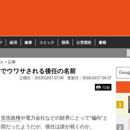
フ
経済
健康
コミック
競馬
公営競技
書籍
ス
記事
任でウワサされる後任の名前
公開日：
2013/12/07 07:00
更新日：
2016/10/17 04:37
印刷
1
、
安倍政権
や電力会社などの財界にとって“偏向”と
一因だったようだが、後任は誰が就くのか。
2