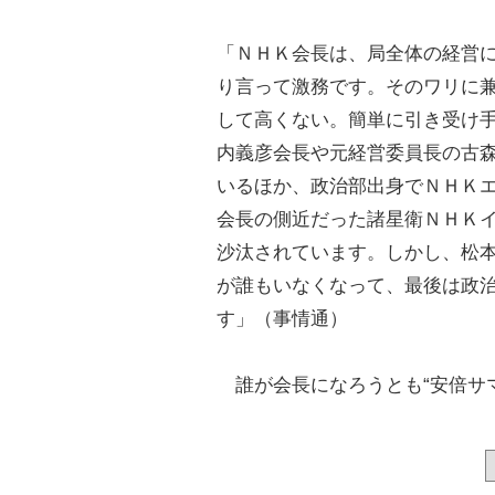
「ＮＨＫ会長は、局全体の経営
り言って激務です。そのワリに
して高くない。簡単に引き受け
内義彦会長や元経営委員長の古
いるほか、政治部出身でＮＨＫ
会長の側近だった諸星衛ＮＨＫ
沙汰されています。しかし、松
が誰もいなくなって、最後は政
す」（事情通）
誰が会長になろうとも“安倍サ