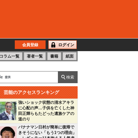
会員登録
ログイン
コラム一覧
著者一覧
書籍
紙面
芸能のアクセスランキング
強いショック状態の清水アキラ
に心配の声…子供を亡くした神
田正輝らもたどった遺族ケアの
道のり
バナナマン日村が簡単に復帰で
きそうにない「もう1つの理由」