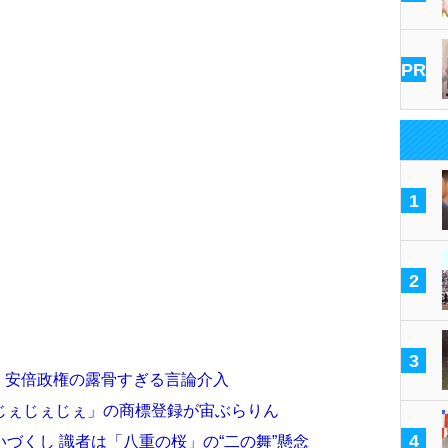
PR
1
2
3
リ 安倍政権の露骨すぎる言論介入
じぇじぇじぇ」の商標登録が宙ぶらりん
4
づくし 識者は「八重の桜」の“二の舞”懸念