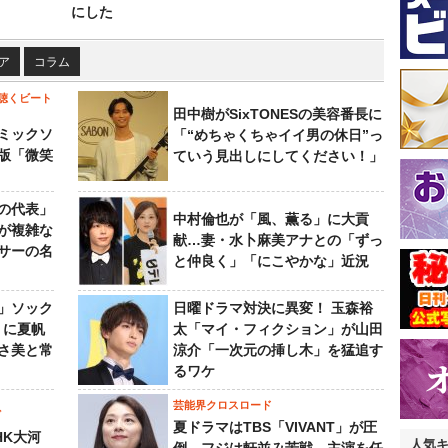
にした
ア
コラム
聴くビート
田中樹がSixTONESの美容番長に
ミックソ
「“めちゃくちゃイイ男の休日”っ
版「微笑
ていう見出しにしてください！」
の代表」
中村倫也が「風、薫る」に大貢
が複雑な
献…妻・水卜麻美アナとの「ずっ
サーの名
と仲良く」「にこやかな」近況
」ソック
日曜ドラマ対決に異変！ 玉森裕
』に夏帆
太「マイ・フィクション」が山田
さ美と常
涼介「一次元の挿し木」を猛追す
るワケ
芸能界クロスロード
ビ
夏ドラマはTBS「VIVANT」が圧
HK大河
人気