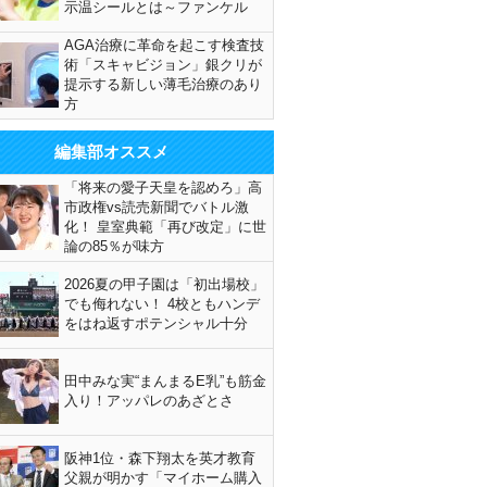
示温シールとは～ファンケル
AGA治療に革命を起こす検査技
術「スキャビジョン」銀クリが
提示する新しい薄毛治療のあり
方
編集部オススメ
「将来の愛子天皇を認めろ」高
市政権vs読売新聞でバトル激
化！ 皇室典範「再び改定」に世
論の85％が味方
2026夏の甲子園は「初出場校」
でも侮れない！ 4校ともハンデ
をはね返すポテンシャル十分
田中みな実“まんまるE乳”も筋金
入り！アッパレのあざとさ
阪神1位・森下翔太を英才教育
父親が明かす「マイホーム購入