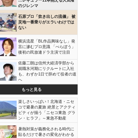
…レギュラー11本抱える人気者
のジレンマ
石原プロ「炊き出しの流儀」 被
災地一番乗りがエラいわけでは
ない
横浜流星「BL作品興味なし」発
言に滲むプロ意識 「べらぼう」
後初の民放連ドラ主演で注目
佐藤二朗は信州大経済学部から
就職氷河期にリクルートに入社
も、わずか1日で辞めて役者の道
へ
もっと見る
楽しさいっぱい！北海道・ニセ
コで避暑の夏旅 絶景とアクティ
ビティが揃う「ニセコ東急 グラ
ン・ヒラフ」～東急不動産
暑熱対策が義務化される時代に
貼るだけで暑さの変化がわかる