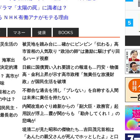
ドラマ「太陽の罠」に識者は？
る ＮＨＫ有働アナがモテる理由
5
フ
マネー
健康
BOOKS
災生活の
被災地を踏み台に…確かにビンビン「伝わる」高
市首相の人気取り “政治の師”は激励に駆けずり回
るハード視察
）海軍出
決定的溝
日銀に国債買い入れ要請との報道も…円安・物価
高・金利上昇が示す高市政権「無責任な放漫財
？ 高市が
政」が国民生活を破壊
味
不都合な過去を消し「ブレない」を自称する人間
首相との
は未来に責任を持たない
の中は？
内閣改造めぐり維新からの「副大臣・政務官」起
国民民主・
用説が浮上…霞が関からも 「勘弁してくれ！」の
最長老の
悲鳴が
堤清二が見た昭和の傑物たち…吉田茂元首相は
「あんたの親父さんが死んでホッとしたよ」と口