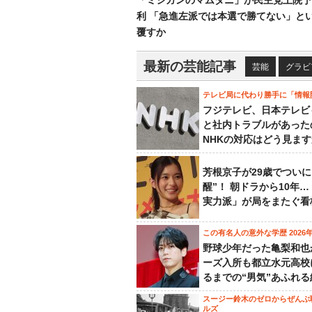
「ミシガンのマムダニ」が民主党上院予
利 「急進左派では本選で勝てない」と
覆すか
最新の芸能記事
芸能
グラビ
テレビ局に代わり勝手に「情報
フジテレビ、日本テレビ
と社内トラブルがあった
NHKの対応はどう見ま
芳根京子が29歳でついに
醒”！ 朝ドラから10年
実力派」が局をまたぐ看
この有名人の意外な学歴 2026
野球少年だった亀梨和也
ーズ入所も都立水元高校
るまでの“男気”あふれる
スージー鈴木のゼロからぜんぶ
ルズ