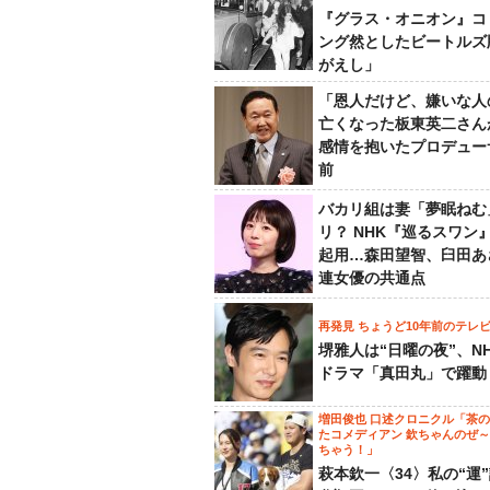
『グラス・オニオン』コ
ング然としたビートルズ
がえし」
「恩人だけど、嫌いな人
亡くなった板東英二さん
感情を抱いたプロデュー
前
バカリ組は妻「夢眠ねむ
リ？ NHK『巡るスワン
起用…森田望智、臼田あ
連女優の共通点
再発見 ちょうど10年前のテレ
堺雅人は“日曜の夜”、N
ドラマ「真田丸」で躍動
増田俊也 口述クロニクル「茶
たコメディアン 欽ちゃんのぜ
ちゃう！」
萩本欽一〈34〉私の“運