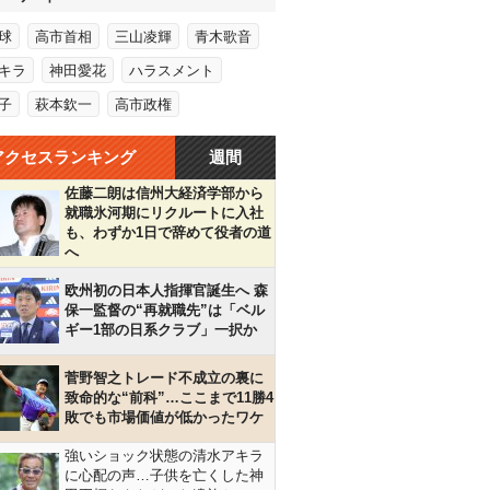
球
高市首相
三山凌輝
青木歌音
キラ
神田愛花
ハラスメント
子
萩本欽一
高市政権
アクセスランキング
週間
佐藤二朗は信州大経済学部から
就職氷河期にリクルートに入社
も、わずか1日で辞めて役者の道
へ
欧州初の日本人指揮官誕生へ 森
保一監督の“再就職先”は「ベル
ギー1部の日系クラブ」一択か
菅野智之トレード不成立の裏に
致命的な“前科”…ここまで11勝4
敗でも市場価値が低かったワケ
強いショック状態の清水アキラ
に心配の声…子供を亡くした神