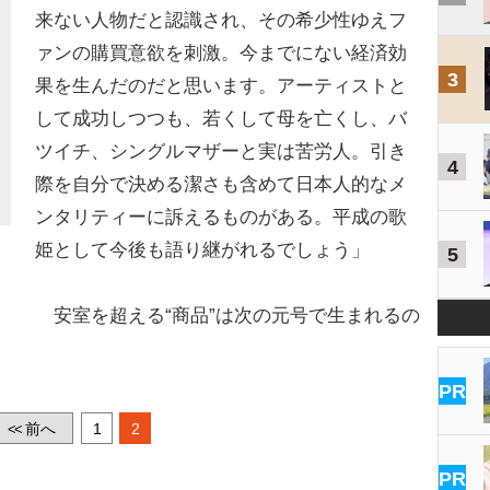
来ない人物だと認識され、その希少性ゆえフ
ァンの購買意欲を刺激。今までにない経済効
3
果を生んだのだと思います。アーティストと
して成功しつつも、若くして母を亡くし、バ
ツイチ、シングルマザーと実は苦労人。引き
4
際を自分で決める潔さも含めて日本人的なメ
ンタリティーに訴えるものがある。平成の歌
姫として今後も語り継がれるでしょう」
5
安室を超える“商品”は次の元号で生まれるの
PR
前へ
1
2
<<
PR