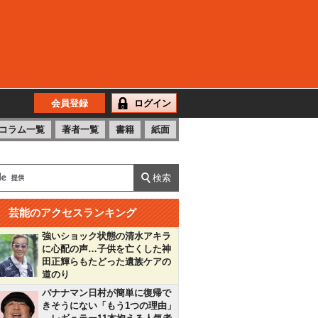
会員登録
ログイン
コラム一覧
著者一覧
書籍
紙面
芸能のアクセスランキング
強いショック状態の清水アキラ
に心配の声…子供を亡くした神
田正輝らもたどった遺族ケアの
道のり
バナナマン日村が簡単に復帰で
きそうにない「もう1つの理由」