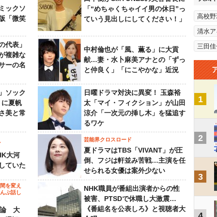
ミックソ
「“めちゃくちゃイイ男の休日”っ
高校野
版「微笑
ていう見出しにしてください！」
清水ア
の代表」
三田佳
中村倫也が「風、薫る」に大貢
が複雑な
献…妻・水卜麻美アナとの「ずっ
サーの名
と仲良く」「にこやかな」近況
」ソック
日曜ドラマ対決に異変！ 玉森裕
1
』に夏帆
太「マイ・フィクション」が山田
さ美と常
涼介「一次元の挿し木」を猛追す
るワケ
2
芸能界クロスロード
ビ
夏ドラマはTBS「VIVANT」が圧
HK大河
倒、フジは軒並み苦戦…主演を任
していた
せられる女優は案外少ない
3
の間を変え
NHK職員が番組出演者からの性
～んぶ話し
被害、PTSDで休職し大激震…
《番組名を公表しろ》と視聴者大
”論 大
4