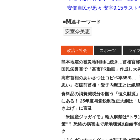
安倍自民が恐々 安室9.15ラス
■関連キーワード
安室奈美恵
政治・社会
スポーツ
ライ
熊本地震の被災地利用に続き…首相官邸
国民栄誉賞で「高市PR動画」作成し大
高市首相のあいさつはコピペ率85％…
思い」石破前首相・愛子内親王とは絶望
食料品の消費減税分を賄う「恒久財源」
にある！ 25年度与党税制改正大綱は「
き上げ」に言及
「米国産ジャガイモ」輸入解禁は“トラ
策”？ 恐怖の病害虫で産地壊滅&自給率
ク