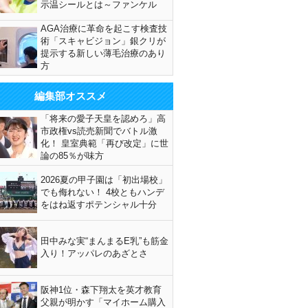
示温シールとは～ファンケル
AGA治療に革命を起こす検査技
術「スキャビジョン」銀クリが
提示する新しい薄毛治療のあり
方
編集部オススメ
「将来の愛子天皇を認めろ」高
市政権vs読売新聞でバトル激
化！ 皇室典範「再び改定」に世
論の85％が味方
2026夏の甲子園は「初出場校」
でも侮れない！ 4校ともハンデ
をはね返すポテンシャル十分
田中みな実“まんまるE乳”も筋金
入り！アッパレのあざとさ
阪神1位・森下翔太を英才教育
父親が明かす「マイホーム購入