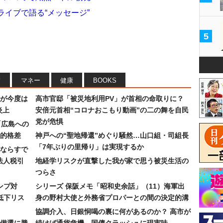
トライブで語る“メッセージ”
5
フ
マネー
健康
BOOKS
が今度は
高市官邸「被災地利用PV」が首相の命取りに？
炎上
安倍元首相“コロナおこもり動画”の二の舞を自民
党が危惧
「広島への
的格差
神戸への“聖地帰還”めぐり騒然…山口組・司組長
「7年ぶりの里帰り」は実現するか
ならすで
法人税引
地経学リスクが直撃した我が家で思う被災生活の
つらさ
ンプ対
シリーズ 保阪メモ「昭和史余話」（11）海軍出
低下リス
身の野村大使と外務省プロパーとの間の決定的溝
協調介入、日銀恫喝の裏に何があるのか？ 高市が