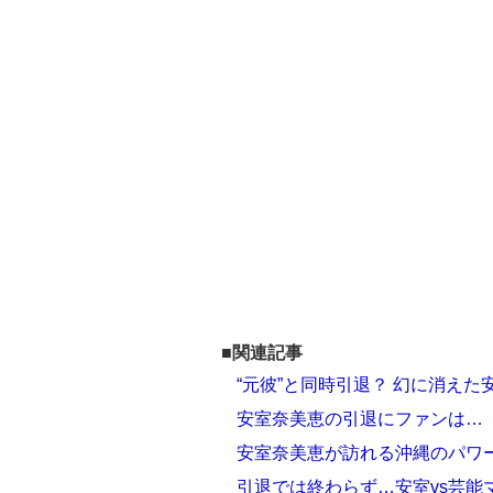
■関連記事
“元彼”と同時引退？ 幻に消え
安室奈美恵の引退にファンは…
安室奈美恵が訪れる沖縄のパワ
引退では終わらず…安室vs芸能