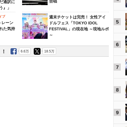
合唱
だ通訳に
う』」
イブ
週末チケットは完売！ 女性アイ
5
トレーン
ドルフェス「TOKYO IDOL
れた気持
FESTIVAL」の現在地 ～現地ルポ
～
6
う！
6.6万
18.5万
7
8
9