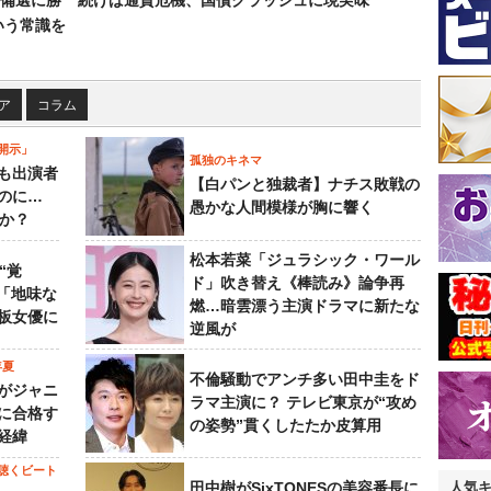
備選に勝
続けば通貨危機、国債クラッシュに現実味
いう常識を
ア
コラム
開示」
孤独のキネマ
も出演者
【白パンと独裁者】ナチス敗戦の
のに…
愚かな人間模様が胸に響く
すか？
松本若菜「ジュラシック・ワール
“覚
ド」吹き替え《棒読み》論争再
…「地味な
燃…暗雲漂う主演ドラマに新たな
板女優に
逆風が
年夏
不倫騒動でアンチ多い田中圭をド
がジャニ
ラマ主演に？ テレビ東京が“攻め
に合格す
の姿勢”貫くしたたか皮算用
経緯
聴くビート
田中樹がSixTONESの美容番長に
人気