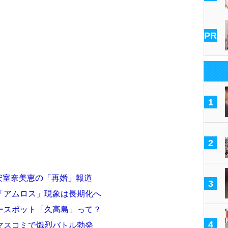
PR
1
2
た安室奈美恵の「再婚」報道
3
「アムロス」現象は長期化へ
ースポット「久高島」って？
4
マスコミで熾烈バトル勃発