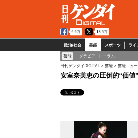
6.6万
18.5万
政治/社会
芸能
スポーツ
ライ
芸能
グラビア
コラム
日刊ゲンダイDIGITAL
芸能
芸能ニュー
安室奈美恵の圧倒的“価値”