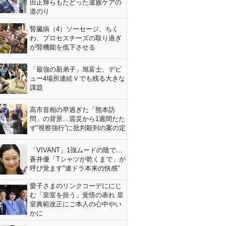
田正輝らもたどった遺族ケアの
道のり
腎臓病（4）ソーセージ、ちく
わ、プロセスチーズの取り過ぎ
が腎機能を低下させる
「最強の新弟子」旭富士、デビ
ュー4場所連続Ｖでも残る大きな
課題
高市首相の早過ぎた「熊本訪
問」の背景…震災から1週間たた
ず“視察強行”に批判殺到の案の定
「VIVANT」1強ムードの陰で…
蒼井優「Tシャツが乾くまで」が
呼び覚ます"連ドラ本来の快感"
愛子さまのリンクコーデににじ
む「皇室を担う」覚悟の表れ 皇
室典範改正にご本人の心中やい
かに