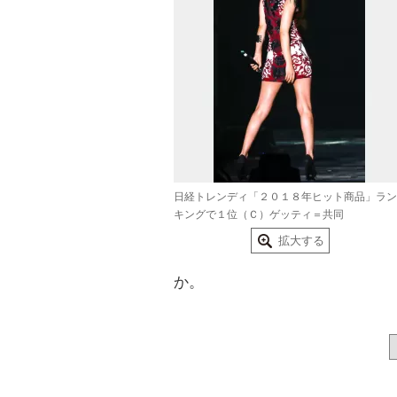
日経トレンディ「２０１８年ヒット商品」ラン
キングで１位（Ｃ）ゲッティ＝共同
拡大する
か。