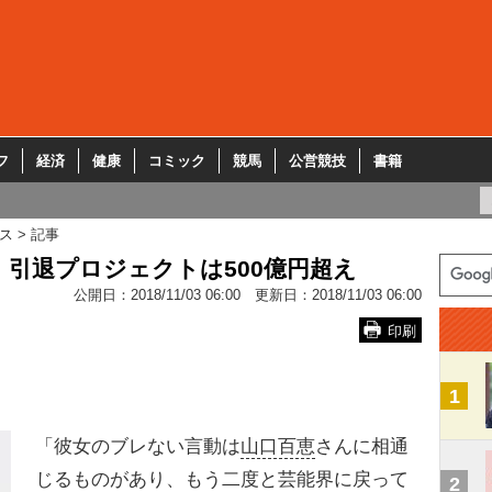
フ
経済
健康
コミック
競馬
公営競技
書籍
ス
記事
 引退プロジェクトは500億円超え
公開日：
2018/11/03 06:00
更新日：
2018/11/03 06:00
印刷
1
「彼女のブレない言動は
山口百恵
さんに相通
じるものがあり、もう二度と芸能界に戻って
2