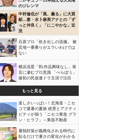
…レギュラー11本抱える人気者
のジレンマ
中村倫也が「風、薫る」に大貢
献…妻・水卜麻美アナとの「ず
っと仲良く」「にこやかな」近
況
石原プロ「炊き出しの流儀」 被
災地一番乗りがエラいわけでは
ない
横浜流星「BL作品興味なし」発
言に滲むプロ意識 「べらぼう」
後初の民放連ドラ主演で注目
もっと見る
楽しさいっぱい！北海道・ニセ
コで避暑の夏旅 絶景とアクティ
ビティが揃う「ニセコ東急 グラ
ン・ヒラフ」～東急不動産
暑熱対策が義務化される時代に
貼るだけで暑さの変化がわかる