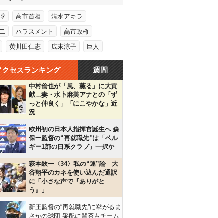
球
高市首相
清水アキラ
二
ハラスメント
高市政権
黄川田仁志
広末涼子
巨人
アクセスランキング
週間
中村倫也が「風、薫る」に大貢
献…妻・水卜麻美アナとの「ず
っと仲良く」「にこやかな」近
況
欧州初の日本人指揮官誕生へ 森
保一監督の“再就職先”は「ベル
ギー1部の日系クラブ」一択か
萩本欽一〈34〉私の“運”論 大
谷翔平のカネを使い込んだ通訳
に「小さな声で『ありがと
う』」
新庄監督の“再就職先”に挙がるま
さかの球団 采配に賛否もチーム