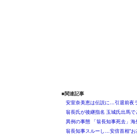
■関連記事
安室奈美恵は伝説に…引退前夜
翁長氏が後継指名 玉城氏出馬
異例の事態 「翁長知事死去」
翁長知事スルーし…安倍首相“お