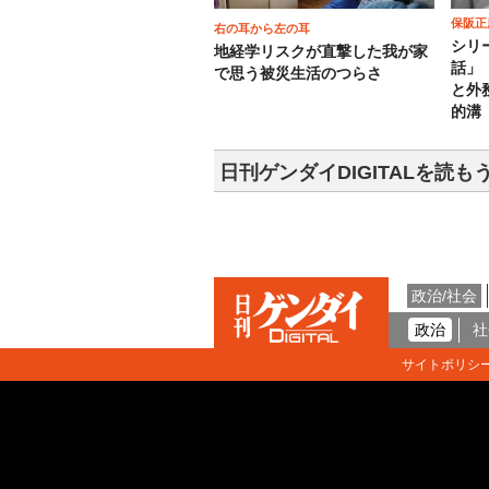
保阪正
右の耳から左の耳
シリ
地経学リスクが直撃した我が家
話」
で思う被災生活のつらさ
と外
的溝
日刊ゲンダイDIGITALを読も
政治/社会
政治
社
サイトポリシ