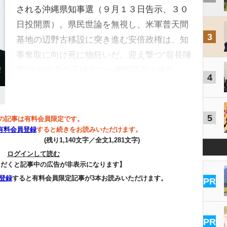
される沖縄県知事選（９月１３日告示、３０
日投開票）。県民世論を無視し、米軍普天間
3
基地の辺野古移設に突き進む安倍政権は、知
事奪取に向け死に物狂いだ。迎え撃つ“翁長陣
営”は自由党の玉城デニー衆院議員の擁立…
4
5
の記事は有料会員限定です。
有料会員登録
すると続きをお読みいただけます。
(残り1,140文字／全文1,281文字)
ログインして読む
ただくと記事中の広告が非表示になります】
登録
すると有料会員限定記事が3本お読みいただけます。
PR
PR