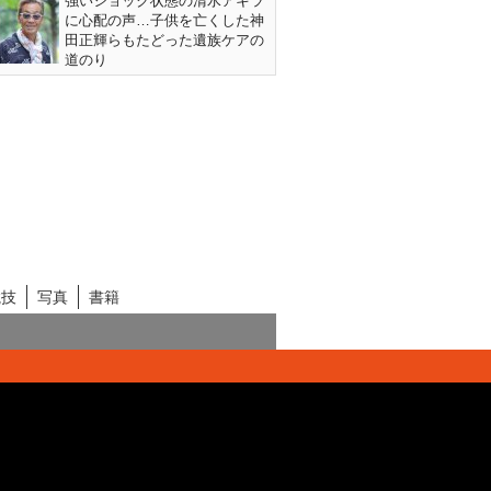
強いショック状態の清水アキラ
に心配の声…子供を亡くした神
田正輝らもたどった遺族ケアの
道のり
競技
写真
書籍