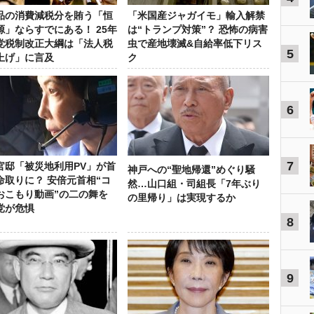
品の消費減税分を賄う「恒
「米国産ジャガイモ」輸入解禁
源」ならすでにある！ 25年
は“トランプ対策”？ 恐怖の病害
党税制改正大綱は「法人税
虫で産地壊滅&自給率低下リス
5
上げ」に言及
ク
6
7
官邸「被災地利用PV」が首
神戸への“聖地帰還”めぐり騒
命取りに？ 安倍元首相“コ
然…山口組・司組長「7年ぶり
おこもり動画”の二の舞を
の里帰り」は実現するか
党が危惧
8
9