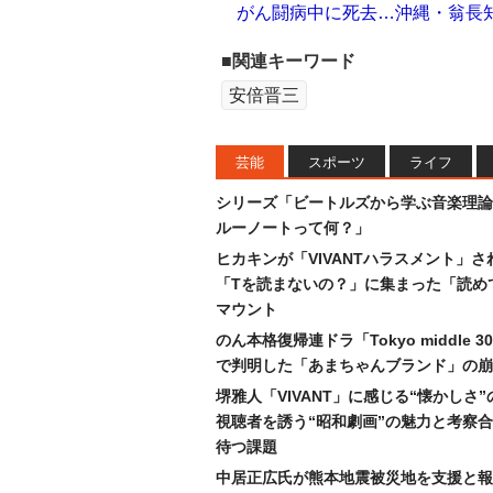
がん闘病中に死去…沖縄・翁長
■関連キーワード
安倍晋三
芸能
スポーツ
ライフ
シリーズ「ビートルズから学ぶ音楽理論
ルーノートって何？」
ヒカキンが「VIVANTハラスメント」さ
「Tを読まないの？」に集まった「読め
マウント
のん本格復帰連ドラ「Tokyo middle 
で判明した「あまちゃんブランド」の崩
堺雅人「VIVANT」に感じる“懐かしさ
視聴者を誘う“昭和劇画”の魅力と考察
待つ課題
中居正広氏が熊本地震被災地を支援と報