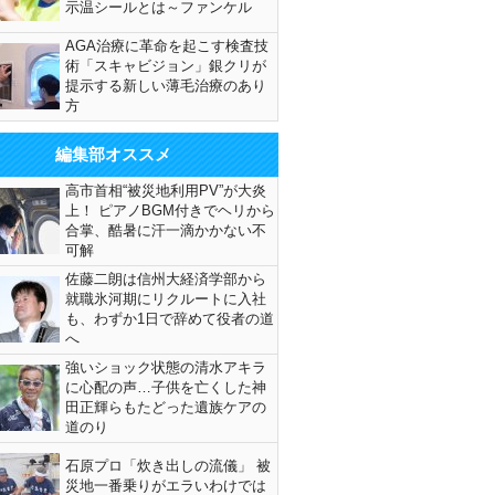
示温シールとは～ファンケル
AGA治療に革命を起こす検査技
術「スキャビジョン」銀クリが
提示する新しい薄毛治療のあり
方
編集部オススメ
高市首相“被災地利用PV”が大炎
上！ ピアノBGM付きでヘリから
合掌、酷暑に汗一滴かかない不
可解
佐藤二朗は信州大経済学部から
就職氷河期にリクルートに入社
も、わずか1日で辞めて役者の道
へ
強いショック状態の清水アキラ
に心配の声…子供を亡くした神
田正輝らもたどった遺族ケアの
道のり
石原プロ「炊き出しの流儀」 被
災地一番乗りがエラいわけでは