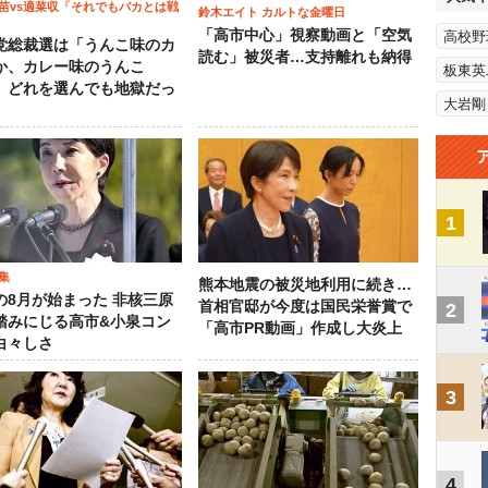
苗vs適菜収「それでもバカとは戦
鈴木エイト カルトな金曜日
「高市中心」視察動画と「空気
高校野
党総裁選は「うんこ味のカ
読む」被災者…支持離れも納得
か、カレー味のうんこ
板東英
 どれを選んでも地獄だっ
大岩剛
1
集
熊本地震の被災地利用に続き…
の8月が始まった 非核三原
首相官邸が今度は国民栄誉賞で
2
踏みにじる高市&小泉コン
「高市PR動画」作成し大炎上
白々しさ
3
4