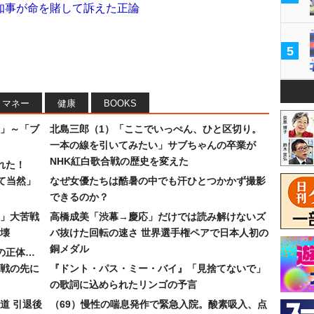
知事が命を賭して訴えた正論
5
マネー
健康
BOOKS
」～「ブ
北島三郎（1）「ここでいっぺん、ひと区切り。
一本の線を引いてみたい」サブちゃんの卒業が
NHK紅白歌合戦の歴史を変えた
れた！
て当然」
なぜ女優たちは酷暑の中でも汗ひとつかかず撮影
できるのか？
30」大苦戦
高橋成美「渋幕→慶応」だけでは読み解けないズ
壊
バ抜けた回転の速さ 世界選手権ペアで日本人初の
銅メダル
”の正体…
合戦の先に
『ドント・パス・ミー・バイ』「見捨てないで」
の歌詞に込められたリンゴの予言
道 引退後
（69）慢性の喘息発作で緊急入院。酸素吸入、点