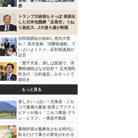
首相・愛子内親王とは絶望的格
差
トランプ大統領もそっぽ 表面化
した日米包囲網「反高市」うね
り急拡大…2大後ろ盾が剥落
自民税調会が紛糾し党内大荒
れ！ 高市首相「消費税減税」で
いよいよトドメ…反対派議員が
証言
「愛子天皇」潰しは賛成で、消
費税減税はなぜ反対？ 玉木国民
民主の「公約違反」がネットで
袋叩き
もっと見る
楽しさいっぱい！北海道・ニセ
コで避暑の夏旅 絶景とアクティ
ビティが揃う「ニセコ東急 グラ
ン・ヒラフ」～東急不動産
暑熱対策が義務化される時代に
貼るだけで暑さの変化がわかる