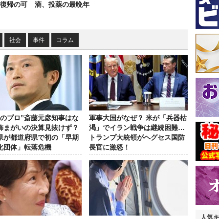
復帰の可
滴、投薬の最晩年
社会
事件
コラム
政のプロ”斎藤元彦知事はな
軍事大国がなぜ？ 米が「兵器枯
飾まがいの決算見抜けず？
渇」でイラン戦争は継続困難…
県が都道府県で初の「早期
トランプ大統領がヘグセス国防
化団体」転落危機
長官に激怒！
人気