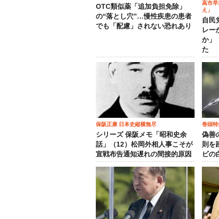
高市早
OTC類似薬「追加負担免除」
え」
の“落とし穴”…慢性疾患の患者
自民
でも「配慮」されない恐れあり
レー
か」
た
保阪正康 日本史縦横無尽
巻頭特
シリーズ 保阪メモ「昭和史余
偽善
話」（12）松岡外相人事こそが
則を
宣戦布告通知遅れの間接的原因
ビの