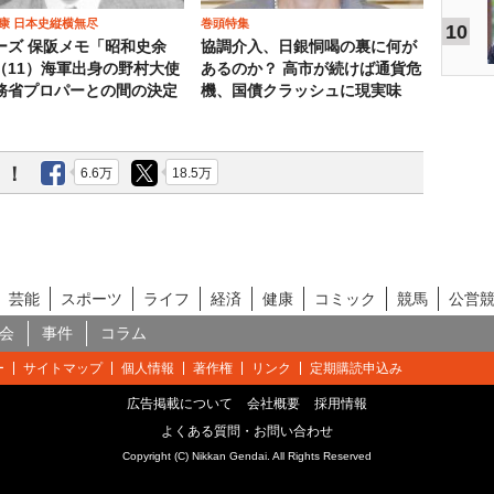
康 日本史縦横無尽
巻頭特集
10
ーズ 保阪メモ「昭和史余
協調介入、日銀恫喝の裏に何が
（11）海軍出身の野村大使
あるのか？ 高市が続けば通貨危
務省プロパーとの間の決定
機、国債クラッシュに現実味
う！
6.6万
18.5万
芸能
スポーツ
ライフ
経済
健康
コミック
競馬
公営
会
事件
コラム
ー
サイトマップ
個人情報
著作権
リンク
定期購読申込み
広告掲載について
会社概要
採用情報
よくある質問・お問い合わせ
Copyright (C) Nikkan Gendai. All Rights Reserved