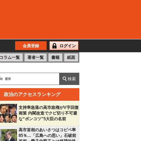
会員登録
ログイン
コラム一覧
著者一覧
書籍
紙面
政治のアクセスランキング
支持率急落の高市政権がV字回復
画策 内閣改造でクビ切り不可避
な“ポンコツ”5大臣の名前
高市首相のあいさつはコピペ率
85％…「広島への思い」石破前