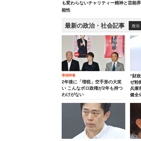
も変わらないチャリティー精神と芸能界
能性
最新の政治・社会記事
政治
巻頭特集
“財
2年後に「増税」空手形の大笑
ぜ粉
い こんなボロ政権が2年も持つ
兵庫
わけがない
健全