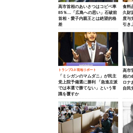
高市首相のあいさつはコピペ率
食料
85％…「広島への思い」石破前
久財
首相・愛子内親王とは絶望的格
度与
差
引き
トランプ2.0 現地リポート
高市
「ミシガンのマムダニ」が民主
相の
党上院予備選に勝利 「急進左派
ロナ
では本選で勝てない」という常
自民
識を覆すか