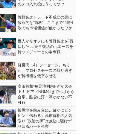
のテコ入れ役にうってつけ
菅野智之トレード不成立の裏に
致命的な“前科”…ここまで11勝4
敗でも市場価値が低かったワケ
巨人が今オフにも菅野智之を“買
戻し”へ…完全復活の元エースを
待つメジャーとの争奪戦
腎臓病（4）ソーセージ、ちく
わ、プロセスチーズの取り過ぎ
が腎機能を低下させる
高市首相“被災地利用PV”が大炎
上！ ピアノBGM付きでヘリから
合掌、酷暑に汗一滴かかない不
可解
被災地を踏み台に…確かにビン
ビン「伝わる」高市首相の人気
取り “政治の師”は激励に駆けず
り回るハード視察