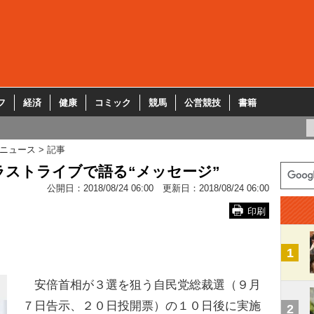
フ
経済
健康
コミック
競馬
公営競技
書籍
ニュース
記事
5ラストライブで語る“メッセージ”
公開日：
2018/08/24 06:00
更新日：
2018/08/24 06:00
印刷
1
安倍首相が３選を狙う自民党総裁選（９月
７日告示、２０日投開票）の１０日後に実施
2