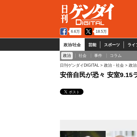
6.6万
18.5万
政治/社会
芸能
スポーツ
ライ
政治
社会
事件
コラム
日刊ゲンダイDIGITAL
政治・社会
政治
安倍自民が恐々 安室9.1