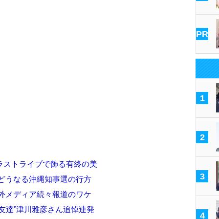
PR
1
2
ラストライブで飾る有終の美
3
でどうなる沖縄知事選の行方
海外メディア続々報道のワケ
友達”津川雅彦さん追悼連発
4