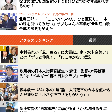
なぜ女優たちは酷暑の中でも汗ひとつかかず撮影でき
るのか？
プレーバック レジェンドたちのあの一言
北島三郎（1）「ここでいっぺん、ひと区切り。一本
の線を引いてみたい」サブちゃんの卒業がNHK紅白歌
合戦の歴史を変えた
アクセスランキング
週間
1
中村倫也が「風、薫る」に大貢献…妻・水卜麻美アナ
との「ずっと仲良く」「にこやかな」近況
2
欧州初の日本人指揮官誕生へ 森保一監督の“再就職
先”は「ベルギー1部の日系クラブ」一択か
3
萩本欽一〈34〉私の“運”論 大谷翔平のカネを使い込
んだ通訳に「小さな声で『ありがとう』」
4
新庄監督の“再就職先”に挙がるまさかの球団 采配に