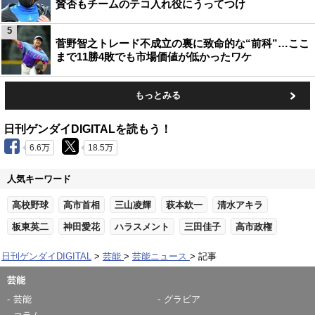
賛否もチームのテコ入れ役にうってつけ
5
菅野智之トレード不成立の裏に致命的な“前科”…ここ
まで11勝4敗でも市場価値が低かったワケ
もっとみる
日刊ゲンダイDIGITALを読もう！
6.6万
18.5万
人気キーワード
高校野球
高市首相
三山凌輝
萩本欽一
清水アキラ
板東英二
神田愛花
ハラスメント
三田佳子
高市政権
日刊ゲンダイDIGITAL
芸能
芸能ニュース
記事
芸能
芸能
グラビア