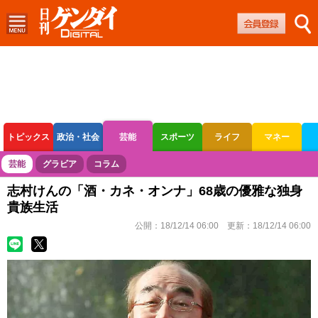
トピックス
政治・社会
芸能
スポーツ
ライフ
マネー
ボートレース
競輪
オートレース
芸能
グラビア
コラム
志村けんの「酒・カネ・オンナ」68歳の優雅な独身
貴族生活
公開：
18/12/14 06:00
更新：
18/12/14 06:00