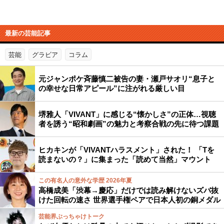
最新の芸能記事
芸能
グラビア
コラム
元ジャンポケ斉藤慎二被告の妻・瀬戸サオリ“息子と
の幸せな日常アピール”に注がれる厳しい目
堺雅人「VIVANT」に感じる“懐かしさ”の正体…視聴
者を誘う“昭和劇画”の魅力と考察合戦の先に待つ課題
ヒカキンが「VIVANTハラスメント」された！ 「Tを
読まないの？」に集まった「読めて当然」マウント
この有名人の意外な学歴 2026年夏
高橋成美「渋幕→慶応」だけでは読み解けないズバ抜
けた回転の速さ 世界選手権ペアで日本人初の銅メダル
芸能界ぶっちゃけトーク