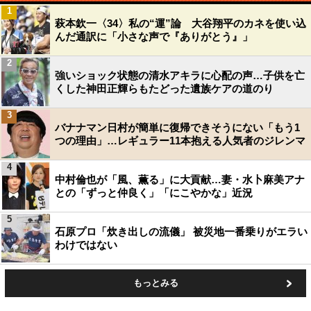
1
萩本欽一〈34〉私の“運”論 大谷翔平のカネを使い込
んだ通訳に「小さな声で『ありがとう』」
2
強いショック状態の清水アキラに心配の声…子供を亡
くした神田正輝らもたどった遺族ケアの道のり
3
バナナマン日村が簡単に復帰できそうにない「もう1
つの理由」…レギュラー11本抱える人気者のジレンマ
4
中村倫也が「風、薫る」に大貢献…妻・水卜麻美アナ
との「ずっと仲良く」「にこやかな」近況
5
石原プロ「炊き出しの流儀」 被災地一番乗りがエラい
わけではない
もっとみる