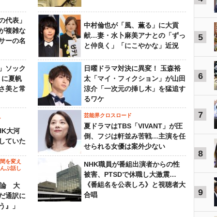
の代表」
中村倫也が「風、薫る」に大貢
が複雑な
献…妻・水卜麻美アナとの「ずっ
5
サーの名
と仲良く」「にこやかな」近況
」ソック
日曜ドラマ対決に異変！ 玉森裕
6
』に夏帆
太「マイ・フィクション」が山田
さ美と常
涼介「一次元の挿し木」を猛追す
るワケ
7
芸能界クロスロード
ビ
夏ドラマはTBS「VIVANT」が圧
HK大河
倒、フジは軒並み苦戦…主演を任
していた
せられる女優は案外少ない
8
の間を変え
NHK職員が番組出演者からの性
～んぶ話し
被害、PTSDで休職し大激震…
《番組名を公表しろ》と視聴者大
”論 大
9
合唱
だ通訳に
う』」