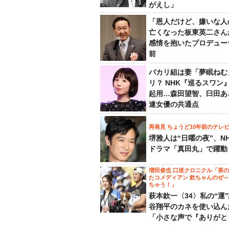
がえし」
「恩人だけど、嫌いな人
亡くなった板東英二さん
感情を抱いたプロデュー
前
バカリ組は妻「夢眠ねむ
リ？ NHK『巡るスワン
起用…森田望智、臼田あ
連女優の共通点
再発見 ちょうど10年前のテレ
堺雅人は“日曜の夜”、N
ドラマ「真田丸」で躍動
増田俊也 口述クロニクル「茶
たコメディアン 欽ちゃんのぜ
ちゃう！」
萩本欽一〈34〉私の“運
谷翔平のカネを使い込ん
「小さな声で『ありがと