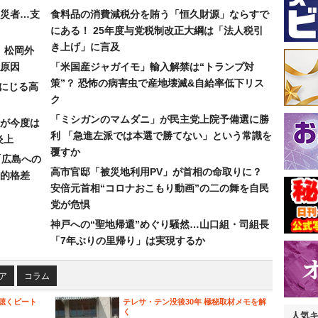
災者…支
食料品の消費減税分を賄う「恒久財源」ならすで
にある！ 25年度与党税制改正大綱は「法人税引
き上げ」に言及
）松岡外
原因
「米国産ジャガイモ」輸入解禁は“トランプ対
策”？ 恐怖の病害虫で産地壊滅&自給率低下リス
みにじる高
ク
「ミシガンのマムダニ」が民主党上院予備選に勝
が今度は
利 「急進左派では本選で勝てない」という常識を
炎上
覆すか
「広島への
高市官邸「被災地利用PV」が首相の命取りに？
的格差
安倍元首相“コロナおこもり動画”の二の舞を自民
党が危惧
神戸への“聖地帰還”めぐり騒然…山口組・司組長
「7年ぶりの里帰り」は実現するか
ア
コラム
聴くビート
テレサ・テン没後30年 極秘取材メモを解
く
人気