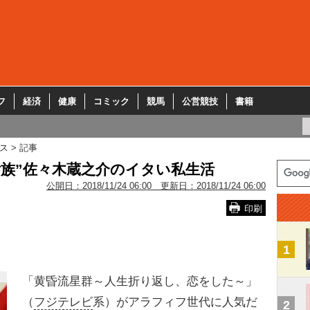
フ
経済
健康
コミック
競馬
公営競技
書籍
ス
記事
貴族”佐々木蔵之介のイタい私生活
公開日：
2018/11/24 06:00
更新日：
2018/11/24 06:00
印刷
1
「黄昏流星群～人生折り返し、恋をした～」
（
フジテレビ
系）がアラフィフ世代に人気だ
2