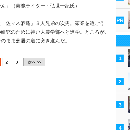
せん」（芸能ライター・弘世一紀氏）
PR
「佐々木酒造」３人兄弟の次男。家業を継ごう
の研究のために神戸大農学部へと進学。ところが、
そのまま芝居の道に突き進んだ。
1
2
3
次へ
>>
2
3
4