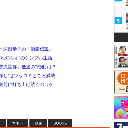
5
った深田恭子の「酒豪伝説」
がれ知らず”のシンプル生活
黄昏流星群」低迷の“戦犯”は？
探し”はツッコミどころ満載
放送前に打ち上げ続々のワケ
フ
マネー
健康
BOOKS