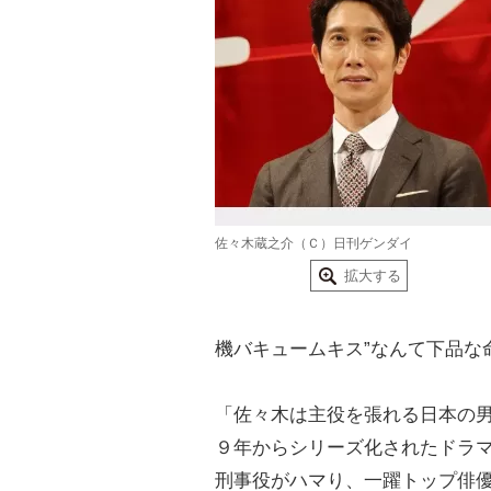
佐々木蔵之介（Ｃ）日刊ゲンダイ
拡大する
機バキュームキス”なんて下品な
「佐々木は主役を張れる日本の
９年からシリーズ化されたドラ
刑事役がハマり、一躍トップ俳