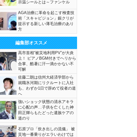
示温シールとは～ファンケル
AGA治療に革命を起こす検査技
術「スキャビジョン」銀クリが
提示する新しい薄毛治療のあり
方
編集部オススメ
高市首相“被災地利用PV”が大炎
上！ ピアノBGM付きでヘリから
合掌、酷暑に汗一滴かかない不
可解
佐藤二朗は信州大経済学部から
就職氷河期にリクルートに入社
も、わずか1日で辞めて役者の道
へ
強いショック状態の清水アキラ
に心配の声…子供を亡くした神
田正輝らもたどった遺族ケアの
道のり
石原プロ「炊き出しの流儀」 被
災地一番乗りがエラいわけでは