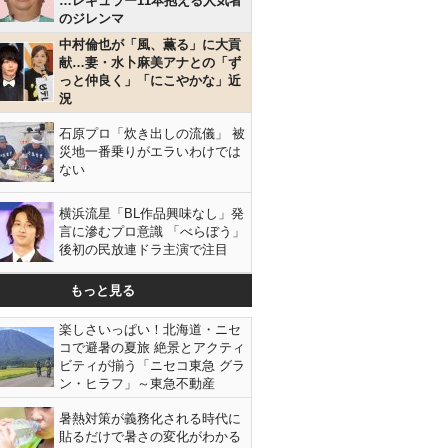
…レギュラー11本抱える人気者
のジレンマ
中村倫也が「風、薫る」に大貢
献…妻・水卜麻美アナとの「ず
っと仲良く」「にこやかな」近
況
石原プロ「炊き出しの流儀」 被
災地一番乗りがエラいわけでは
ない
横浜流星「BL作品興味なし」発
言に滲むプロ意識 「べらぼう」
後初の民放連ドラ主演で注目
もっと見る
楽しさいっぱい！北海道・ニセ
コで避暑の夏旅 絶景とアクティ
ビティが揃う「ニセコ東急 グラ
ン・ヒラフ」～東急不動産
暑熱対策が義務化される時代に
貼るだけで暑さの変化がわかる