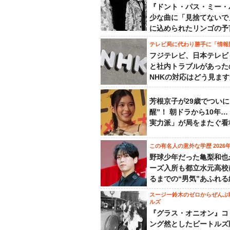
『ドント・パス・ミー・
少な曲に「見捨てないで
に込められたリンゴの予
テレビ局に代わり勝手に「情報
フジテレビ、日本テレビ
と社内トラブルがあった
NHKの対応はどう見ま
芳根京子が29歳でついに
醒”！ 朝ドラから10年
実力派」が局をまたぐ看
この有名人の意外な学歴 2026
野球少年だった亀梨和也
ーズ入所も都立水元高校
るまでの“男気”あふれる
スージー鈴木のゼロからぜんぶ
ルズ
『グラス・オニオン』コ
ング然としたビートルズ