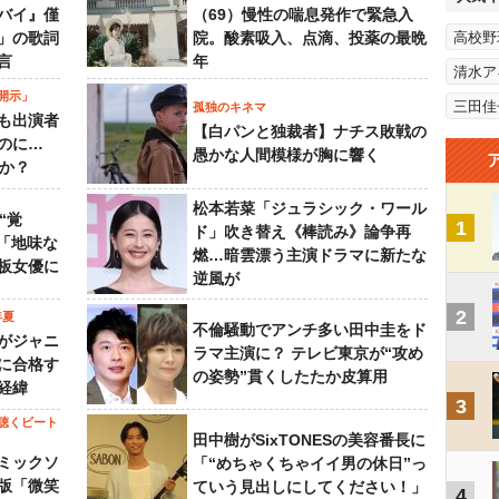
バイ』僅
（69）慢性の喘息発作で緊急入
」の歌詞
院。酸素吸入、点滴、投薬の最晩
高校野
言
年
清水ア
開示」
三田佳
孤独のキネマ
も出演者
【白パンと独裁者】ナチス敗戦の
のに…
愚かな人間模様が胸に響く
すか？
松本若菜「ジュラシック・ワール
“覚
1
ド」吹き替え《棒読み》論争再
…「地味な
燃…暗雲漂う主演ドラマに新たな
板女優に
逆風が
2
年夏
不倫騒動でアンチ多い田中圭をド
がジャニ
ラマ主演に？ テレビ東京が“攻め
に合格す
の姿勢”貫くしたたか皮算用
経緯
3
聴くビート
田中樹がSixTONESの美容番長に
ミックソ
「“めちゃくちゃイイ男の休日”っ
版「微笑
ていう見出しにしてください！」
4