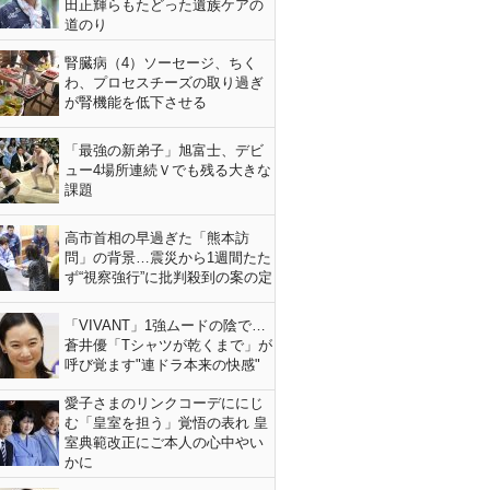
田正輝らもたどった遺族ケアの
道のり
腎臓病（4）ソーセージ、ちく
わ、プロセスチーズの取り過ぎ
が腎機能を低下させる
「最強の新弟子」旭富士、デビ
ュー4場所連続Ｖでも残る大きな
課題
高市首相の早過ぎた「熊本訪
問」の背景…震災から1週間たた
ず“視察強行”に批判殺到の案の定
「VIVANT」1強ムードの陰で…
蒼井優「Tシャツが乾くまで」が
呼び覚ます"連ドラ本来の快感"
愛子さまのリンクコーデににじ
む「皇室を担う」覚悟の表れ 皇
室典範改正にご本人の心中やい
かに