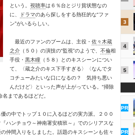
という。
視聴率
は６％台とジリ貧状態なの
に、
ドラマ
のあら探しをする熱狂的な“ファ
3
ン”がいるらしい。
最近のファンのブームは、主役・
佐々木蔵
4
之介
（５０）の演技の“監視”のようで、
不倫
相
手役・
黒木瞳
（５８）とのキスシーンについ
て、〈蔵之介のキス下手すぎる〉〈なんでタ
5
コチューみたいな口になるの？ 気持ち悪い
んだけど〉といった声が上がっている。“掃除
命名まであるほどだ。
PR
男優の中でトップ１０に入るほどの実力派。２００
マ『ハンチョウ～神南署安積班～』でのシリアスな
PR
優の仲間入りをしました。話題のキスシーンも佐々