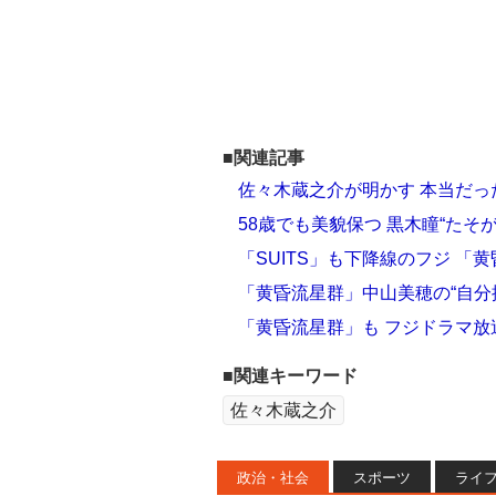
■関連記事
佐々木蔵之介が明かす 本当だ
58歳でも美貌保つ 黒木瞳“たそ
「SUITS」も下降線のフジ 「
「黄昏流星群」中山美穂の“自分
「黄昏流星群」も フジドラマ
■関連キーワード
佐々木蔵之介
政治・社会
スポーツ
ライ