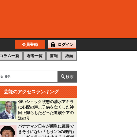
会員登録
ログイン
コラム一覧
著者一覧
書籍
紙面
芸能のアクセスランキング
強いショック状態の清水アキラ
に心配の声…子供を亡くした神
田正輝らもたどった遺族ケアの
道のり
バナナマン日村が簡単に復帰で
きそうにない「もう1つの理由」