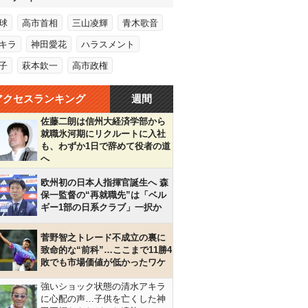
球
高市首相
三山凌輝
青木歌音
キラ
神田愛花
ハラスメント
子
萩本欽一
高市政権
アクセスランキング
週間
佐藤二朗は信州大経済学部から
就職氷河期にリクルートに入社
も、わずか1日で辞めて役者の道
へ
欧州初の日本人指揮官誕生へ 森
保一監督の“再就職先”は「ベル
ギー1部の日系クラブ」一択か
菅野智之トレード不成立の裏に
致命的な“前科”…ここまで11勝4
敗でも市場価値が低かったワケ
強いショック状態の清水アキラ
に心配の声…子供を亡くした神