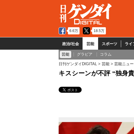
6.6万
18.5万
政治/社会
芸能
スポーツ
ライ
芸能
グラビア
コラム
日刊ゲンダイDIGITAL
芸能
芸能ニュー
キスシーンが不評 “独身