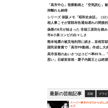
「高市中心」視察動画と「空気読む」被
持離れも納得
シリーズ 保阪メモ「昭和史余話」（12
相人事こそが宣戦布告通知遅れの間接的
偽善の8月が始まった 非核三原則を踏
市&小泉コンビの白々しさ
熊本地震の被災地利用に続き…首相官邸
国民栄誉賞で「高市PR動画」作成し大
高市首相のあいさつはコピペ率85％…
思い」石破前首相・愛子内親王とは絶望
最新の芸能記事
芸能
グラビ
スージー鈴木のゼロからぜんぶ
ルズ