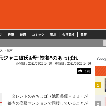
フ
経済
健康
コミック
競馬
公営競技
書籍
ス
記事
元ジャニ彼氏&母“扶養”のあっぱれ
公開日：
2021/03/25 14:30
更新日：
2021/03/25 14:36
印刷
1
タレントの
みちょぱ
（
池田美優
＝２２）が
都内の高級マンションで同棲していることが
2