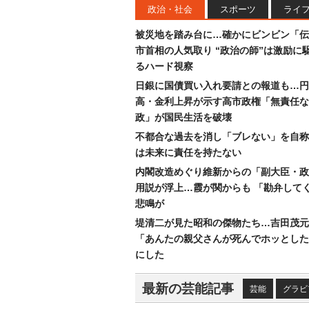
政治・社会
スポーツ
ライ
被災地を踏み台に…確かにビンビン「伝
市首相の人気取り “政治の師”は激励に
るハード視察
日銀に国債買い入れ要請との報道も…円
高・金利上昇が示す高市政権「無責任な
政」が国民生活を破壊
不都合な過去を消し「ブレない」を自称
は未来に責任を持たない
内閣改造めぐり維新からの「副大臣・政
用説が浮上…霞が関からも 「勘弁して
悲鳴が
堤清二が見た昭和の傑物たち…吉田茂元
「あんたの親父さんが死んでホッとした
にした
最新の芸能記事
芸能
グラビ