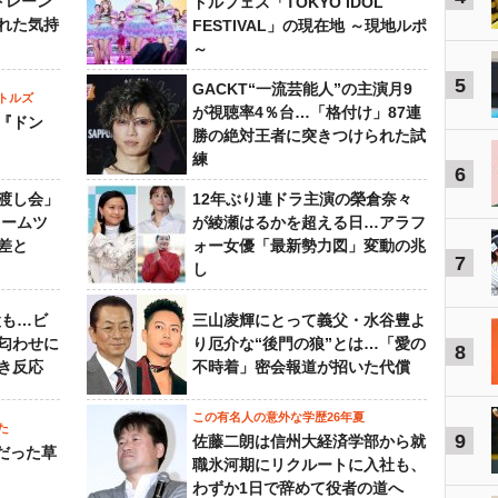
トレーン
ドルフェス「TOKYO IDOL
れた気持
FESTIVAL」の現在地 ～現地ルポ
～
5
GACKT“一流芸能人”の主演月9
トルズ
が視聴率4％台…「格付け」87連
『ドン
勝の絶対王者に突きつけられた試
練
6
渡し会」
12年ぶり連ドラ主演の榮倉奈々
ドームツ
が綾瀬はるかを超える日…アラフ
差と
ォー女優「最新勢力図」変動の兆
7
し
設も…ビ
三山凌輝にとって義父・水谷豊よ
匂わせに
り厄介な“後門の狼”とは…「愛の
8
き反応
不時着」密会報道が招いた代償
この有名人の意外な学歴26年夏
た
9
佐藤二朗は信州大経済学部から就
的だった草
職氷河期にリクルートに入社も、
わずか1日で辞めて役者の道へ