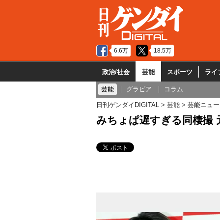
6.6万
18.5万
政治/社会
芸能
スポーツ
ライ
芸能
グラビア
コラム
日刊ゲンダイDIGITAL
芸能
芸能ニュー
みちょぱ遅すぎる同棲撮 