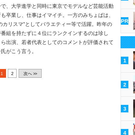
で、大学進学と同時に東京でモデルなど芸能活動
所も卒業し、仕事はイマイチ。一方のみちょぱは、
PR
のカリスマ”としてバラエティー等で活躍。昨年の
帯番組を持たずに４位にランクインするのは珍し
しら出演、若者代表としてのコメントが評価されて
子氏がこう言う。
1
1
2
次へ
>>
2
3
4