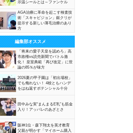
示温シールとは～ファンケル
AGA治療に革命を起こす検査技
術「スキャビジョン」銀クリが
提示する新しい薄毛治療のあり
方
編集部オススメ
「将来の愛子天皇を認めろ」高
市政権vs読売新聞でバトル激
化！ 皇室典範「再び改定」に世
論の85％が味方
2026夏の甲子園は「初出場校」
でも侮れない！ 4校ともハンデ
をはね返すポテンシャル十分
田中みな実“まんまるE乳”も筋金
入り！アッパレのあざとさ
阪神1位・森下翔太を英才教育
父親が明かす「マイホーム購入