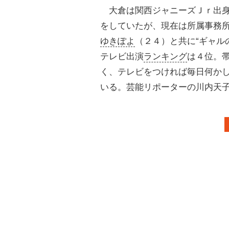
大倉は関西ジャニーズＪｒ出身
をしていたが、現在は所属事務
ゆきぽよ
（２４）と共に“ギャル
テレビ出演
ランキング
は４位。
く、テレビをつければ毎日何か
いる。芸能リポーターの川内天