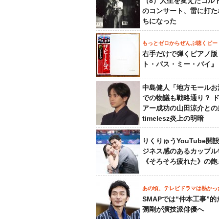
（8）人生を変えたコル
のコンサート、雷に打た
ちになった
もっとゼロからぜんぶ聴くビー
右手だけで弾くピアノ版
ト・パス・ミー・バイ』
中島健人「地方モールお
での物議も戦略通り？ 
アー成功の山田涼介との
timelesz炎上の明暗
りくりゅうYouTube開
ジネス感のあるカップル
《そろそろ疲れた》の飽
あの頃、テレビドラマは熱かっ
SMAPでは“仲本工事”
彅剛が演技派俳優へ