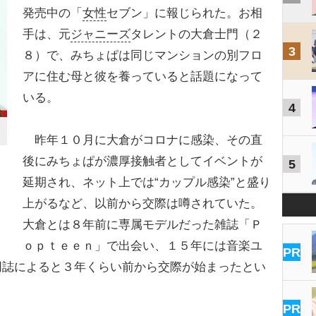
発売中の「
女性
セブン」に報じられた。お相
手は、元
ジャニーズ
タレントの大倉士門（２
3
８）で、みちょぱは同じマンションの別フロ
アに住む母と彼を養っていると話題になって
いる。
4
昨年１０月に大倉がコロナに感染、その直
後にみちょぱが濃厚接触者としてイベントが
5
延期され、ネット上では“カップル感染”と盛り
上がるなど、以前から交際は噂されていた。
大倉とは８年前に専属モデルだった雑誌「Ｐ
ｏｐｔｅｅｎ」で出会い、１５年には音楽ユ
PR
同誌によると３年くらい前から交際が始まったとい
PR