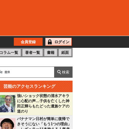
会員登録
ログイン
コラム一覧
著者一覧
書籍
紙面
芸能のアクセスランキング
強いショック状態の清水アキラ
に心配の声…子供を亡くした神
田正輝らもたどった遺族ケアの
道のり
バナナマン日村が簡単に復帰で
きそうにない「もう1つの理由」