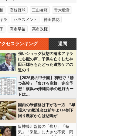
相
高校野球
三山凌輝
青木歌音
キラ
ハラスメント
神田愛花
子
高市早苗
高市政権
アクセスランキング
週間
強いショック状態の清水アキラ
に心配の声…子供を亡くした神
田正輝らもたどった遺族ケアの
道のり
【2026夏の甲子園】初戦で「勝
つ高校」「負ける高校」完全予
想！横浜vs沖縄尚学の超好カー
ドは…
国内の米価格は下がる一方…“早
場米”の概算金は前年より4割下
回り農家からは悲鳴が
阪神藤川監督の「焦り」「短
気」「采配」に大きな不安…岡