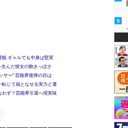
5
愛観 ギャルでも中身は堅実
スを生んだ彼女の飽きっぽさ
ンサー” 芸能界復帰の目は
い転じて福となせる実力と運
なわず？芸能界引退へ現実味
よ