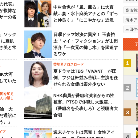
の代表」
中村倫也が「風、薫る」に大貢
が複雑な
高市首
献…妻・水卜麻美アナとの「ずっ
サーの名
と仲良く」「にこやかな」近況
清水ア
三田佳
」ソック
日曜ドラマ対決に異変！ 玉森裕
』に夏帆
太「マイ・フィクション」が山田
さ美と常
涼介「一次元の挿し木」を猛追す
るワケ
1
芸能界クロスロード
ビ
夏ドラマはTBS「VIVANT」が圧
HK大河
倒、フジは軒並み苦戦…主演を任
していた
せられる女優は案外少ない
2
の間を変え
NHK職員が番組出演者からの性
～んぶ話し
被害、PTSDで休職し大激震…
《番組名を公表しろ》と視聴者大
”論 大
3
合唱
だ通訳に
う』」
イブ
週末チケットは完売！ 女性アイ
4