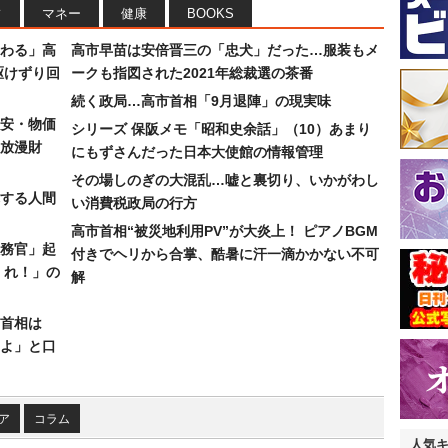
フ
マネー
健康
BOOKS
わる」高
高市早苗は安倍晋三の「忠犬」だった…服装もメ
駆けずり回
ークも指図された2021年総裁選の茶番
続く政局…高市首相「9月退陣」の現実味
安・物価
シリーズ 保阪メモ「昭和史余話」（10）あまり
放漫財
にもずさんだった日本大使館の情報管理
その場しのぎの大混乱…嘘と裏切り、いかがわし
する人間
い消費税政局の行方
高市首相“被災地利用PV”が大炎上！ ピアノBGM
務官」起
付きでヘリから合掌、酷暑に汗一滴かかない不可
くれ！」の
解
首相は
よ」と口
ア
コラム
人気