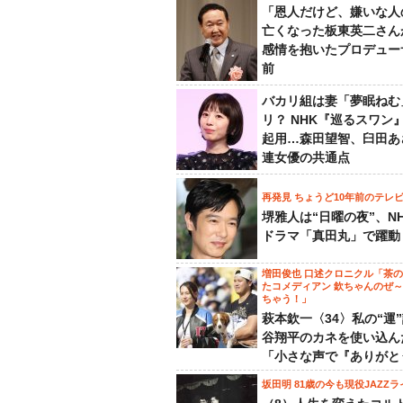
「恩人だけど、嫌いな人
亡くなった板東英二さん
感情を抱いたプロデュー
前
バカリ組は妻「夢眠ねむ
リ？ NHK『巡るスワン
起用…森田望智、臼田あ
連女優の共通点
再発見 ちょうど10年前のテレ
堺雅人は“日曜の夜”、N
ドラマ「真田丸」で躍動
増田俊也 口述クロニクル「茶
たコメディアン 欽ちゃんのぜ
ちゃう！」
萩本欽一〈34〉私の“運
谷翔平のカネを使い込ん
「小さな声で『ありがと
坂田明 81歳の今も現役JAZZラ