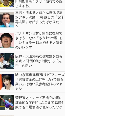
田前監督もチクリ「崩れてる感
じするわ」
三男・清水良太郎さん急死で清
水アキラ沈痛…8年越しの「父子
再共演」が始まったばかりだっ
た
バナナマン日村が簡単に復帰で
きそうにない「もう1つの理由」
…レギュラー11本抱える人気者
のジレンマ
阪神・大山悠輔なぜ離婚を自ら
公表？ 球団OBが指摘する「先
手」の狙い
嘘つき高市首相“鬼リピ”フレーズ
「実質賃金の上昇率はG7で最も
高い」は追い風参考記録のマヤ
カシ
菅野智之トレード不成立の裏に
致命的な“前科”…ここまで11勝4
敗でも市場価値が低かったワケ