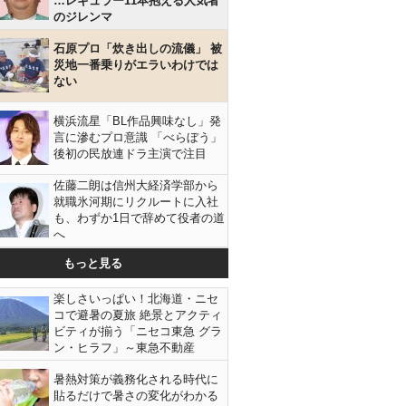
…レギュラー11本抱える人気者
のジレンマ
石原プロ「炊き出しの流儀」 被
災地一番乗りがエラいわけでは
ない
横浜流星「BL作品興味なし」発
言に滲むプロ意識 「べらぼう」
後初の民放連ドラ主演で注目
佐藤二朗は信州大経済学部から
就職氷河期にリクルートに入社
も、わずか1日で辞めて役者の道
へ
もっと見る
楽しさいっぱい！北海道・ニセ
コで避暑の夏旅 絶景とアクティ
ビティが揃う「ニセコ東急 グラ
ン・ヒラフ」～東急不動産
暑熱対策が義務化される時代に
貼るだけで暑さの変化がわかる