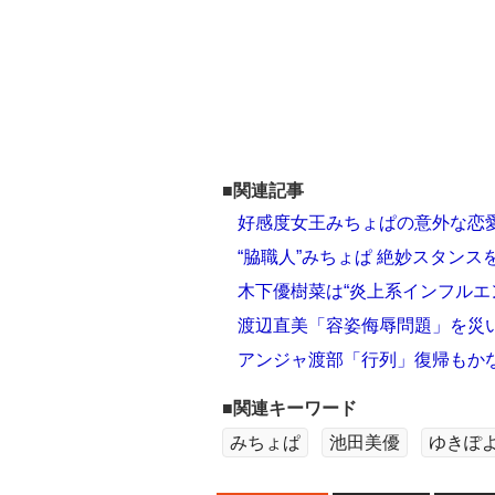
■関連記事
好感度女王みちょぱの意外な恋
“脇職人”みちょぱ 絶妙スタン
木下優樹菜は“炎上系インフルエ
渡辺直美「容姿侮辱問題」を災
アンジャ渡部「行列」復帰もか
■関連キーワード
みちょぱ
池田美優
ゆきぽ