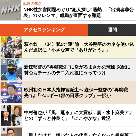
話題の焦点
NHK性加害問題めぐり"犯人探し”過熱…「出演者非公
表」のジレンマ、組織が直面する難題
アクセスランキング
週間
1
萩本欽一〈34〉私の“運”論 大谷翔平のカネを使い込
んだ通訳に「小さな声で『ありがとう』」
2
新庄監督の“再就職先”に挙がるまさかの球団 采配に
賛否もチームのテコ入れ役にうってつけ
3
欧州初の日本人指揮官誕生へ 森保一監督の“再就職
先”は「ベルギー1部の日系クラブ」一択か
4
中村倫也が「風、薫る」に大貢献…妻・水卜麻美アナ
との「ずっと仲良く」「にこやかな」近況
5
「恩人だけど、嫌いな人の代表」亡くなった板東英二