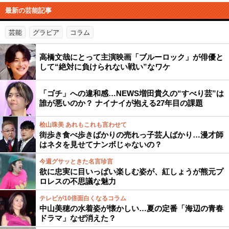
最新の芸能記事
芸能
グラビア
コラム
高橋文哉にとって主演映画「ブルーロック」が俳優と
して“絶対に負けられない戦い”なワケ
「ゴチ」への違和感…NEWS増田貴久の“すべり芸”は
誰が悪いのか？ ナイナイが抱える27年目の課題
桧山珠美 あれもこれも言わせて
街歩き食べ歩きばかりの売れっ子芸人ばかり…漫才師
はネタを見せてナンボじゃないの？
今週グサッときた名言珍言
欲に忠実に目いっぱい楽しむ姿が、紅しょうが熊元プ
ロレスの不思議な魅力
テレビが10倍面白くなるコラム
中山美穂の水着姿が懐かしい…夏の定番「海辺の青春
ドラマ」なぜ消えた？