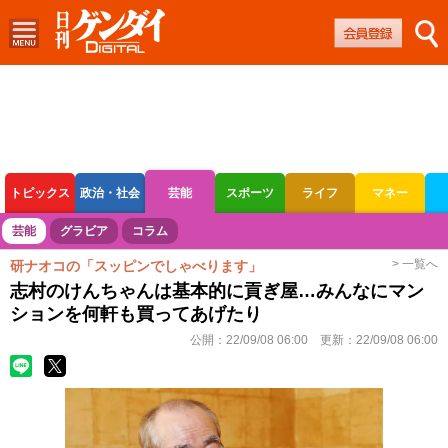
トピックス
政治・社会
芸能
スポーツ
ライフ
マネー
ボートレース
競輪
オートレース
芸能
グラビア
コラム
> 一覧へ
研ナオコの「スッピンでしゃべります」
志村のけんちゃんは基本的に貢ぎ屋…みんなにマン
ションを何軒も買ってあげたり
公開：
22/09/08 06:00
更新：
22/09/08 06:00