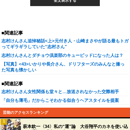
全文表示する
■関連記事
志村けんさん追悼秘話<上>元付き人・山崎まさやが語る最もトガ
ってギラギラしていた“志村さん”
志村けんさんとダチョウ倶楽部のキューピッドになった人は？
【写真】<43>いかりや長介さん、ドリフターズのみんなと撮っ
た写真も懐かしい
■関連記事
志村けんさん女性関係も堂々と…放送されなかった交際相手
「自分も薄毛」だからこそわかる似合うヘアスタイルを提案
芸能のアクセスランキング
1
萩本欽一〈34〉私の“運”論 大谷翔平のカネを使い込