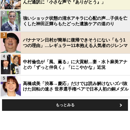
んだ通訳に「小さな声で『ありがとう』」
2
強いショック状態の清水アキラに心配の声…子供を亡
くした神田正輝らもたどった遺族ケアの道のり
3
バナナマン日村が簡単に復帰できそうにない「もう1
つの理由」…レギュラー11本抱える人気者のジレンマ
4
中村倫也が「風、薫る」に大貢献…妻・水卜麻美アナ
との「ずっと仲良く」「にこやかな」近況
5
高橋成美「渋幕→慶応」だけでは読み解けないズバ抜
けた回転の速さ 世界選手権ペアで日本人初の銅メダル
もっとみる