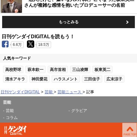
さんが複雑な感情を抱いたプロデューサーの名前
もっとみる
日刊ゲンダイDIGITALを読もう！
6.6万
18.5万
人気キーワード
高校野球
萩本欽一
高市首相
三山凌輝
板東英二
清水アキラ
神田愛花
ハラスメント
三田佳子
広末涼子
日刊ゲンダイDIGITAL
芸能
芸能ニュース
記事
芸能
芸能
グラビア
コラム