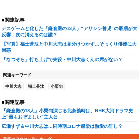
■関連記事
デスゲームと化した「鎌倉殿の13人」“アサシン善児”の最期が大
反響、次に消えるのは誰？
【写真】福士蒼汰と中川大志は見分けつかず…そっくり俳優に大
困惑
「なつぞら」打ち上げで夫役・中川大志くんの席がない？
関連キーワード
中川大志
福士蒼汰
小栗旬
■関連記事
「鎌倉殿の13人」小栗旬演じる北条義時は、NHK大河ドラマ史
上“最もおぞましい”主人公
広瀬すず＆中川大志は…同時期コロナ感染は熱愛の証し？