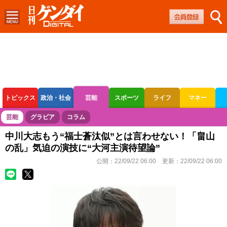
トピックス
政治・社会
芸能
スポーツ
ライフ
マネー
ボートレース
競輪
オートレース
芸能
グラビア
コラム
中川大志もう“福士蒼汰似”とは言わせない！「畠山
の乱」気迫の演技に“大河主演待望論”
公開：
22/09/22 06:00
更新：
22/09/22 06:00