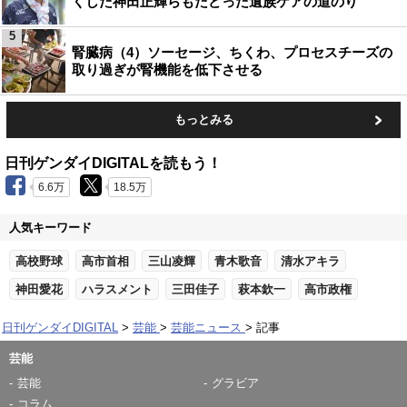
くした神田正輝らもたどった遺族ケアの道のり
5
腎臓病（4）ソーセージ、ちくわ、プロセスチーズの
取り過ぎが腎機能を低下させる
もっとみる
日刊ゲンダイDIGITALを読もう！
6.6万
18.5万
人気キーワード
高校野球
高市首相
三山凌輝
青木歌音
清水アキラ
神田愛花
ハラスメント
三田佳子
萩本欽一
高市政権
日刊ゲンダイDIGITAL
芸能
芸能ニュース
記事
芸能
芸能
グラビア
コラム