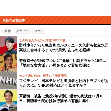
最新の芸能記事
芸能
グラビア
コラム
この有名人の意外な学歴 2026年夏
野球少年だった亀梨和也がジャニーズ入所も都立水元
高校に合格するまでの“男気”あふれる経緯
芳根京子が29歳でついに“覚醒”！ 朝ドラから10年…
「地味な実力派」が局をまたぐ看板女優に
テレビ局に代わり勝手に「情報開示」
フジテレビ、日本テレビも出演者と社内トラブルがあ
ったのに…NHKの対応はどう見ますか？
斉藤慎二被告に懲役7年求刑、運命の判決は11月16
日…視聴者の関心は執行猶予の有無に集中