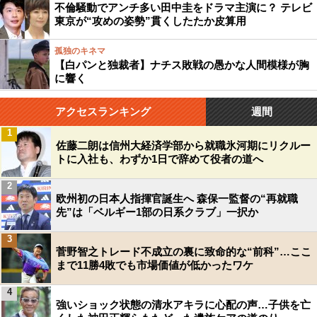
不倫騒動でアンチ多い田中圭をドラマ主演に？ テレビ
東京が“攻めの姿勢”貫くしたたか皮算用
孤独のキネマ
【白パンと独裁者】ナチス敗戦の愚かな人間模様が胸
に響く
アクセスランキング
週間
1
佐藤二朗は信州大経済学部から就職氷河期にリクルー
トに入社も、わずか1日で辞めて役者の道へ
2
欧州初の日本人指揮官誕生へ 森保一監督の“再就職
先”は「ベルギー1部の日系クラブ」一択か
3
菅野智之トレード不成立の裏に致命的な“前科”…ここ
まで11勝4敗でも市場価値が低かったワケ
4
強いショック状態の清水アキラに心配の声…子供を亡