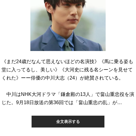
《まだ24歳だなんて思えないほどの名演技》《馬に乗る姿も
堂に入ってるし、美しい》《大河史に残る名シーンを見せて
くれた》ーー俳優の中川大志（24）が絶賛されている。
中川はNHK大河ドラマ「鎌倉殿の13人」で畠山重忠役を演
じた。9月18日放送の第36回では「畠山重忠の乱」が…
全文表示する