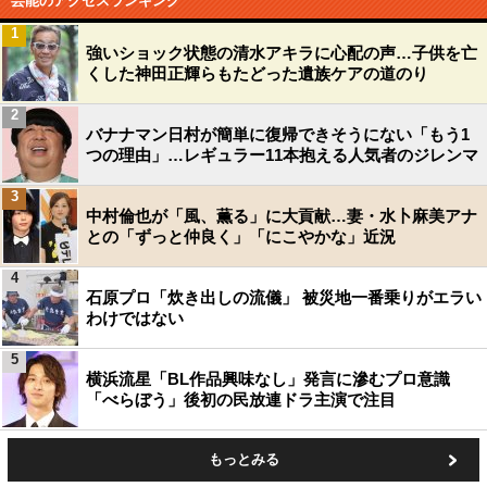
芸能のアクセスランキング
1
強いショック状態の清水アキラに心配の声…子供を亡
くした神田正輝らもたどった遺族ケアの道のり
2
バナナマン日村が簡単に復帰できそうにない「もう1
つの理由」…レギュラー11本抱える人気者のジレンマ
3
中村倫也が「風、薫る」に大貢献…妻・水卜麻美アナ
との「ずっと仲良く」「にこやかな」近況
4
石原プロ「炊き出しの流儀」 被災地一番乗りがエラい
わけではない
5
横浜流星「BL作品興味なし」発言に滲むプロ意識
「べらぼう」後初の民放連ドラ主演で注目
もっとみる