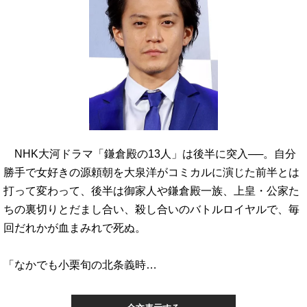
NHK大河ドラマ「鎌倉殿の13人」は後半に突入──。自分
勝手で女好きの源頼朝を大泉洋がコミカルに演じた前半とは
打って変わって、後半は御家人や鎌倉殿一族、上皇・公家た
ちの裏切りとだまし合い、殺し合いのバトルロイヤルで、毎
回だれかが血まみれで死ぬ。
「なかでも小栗旬の北条義時…