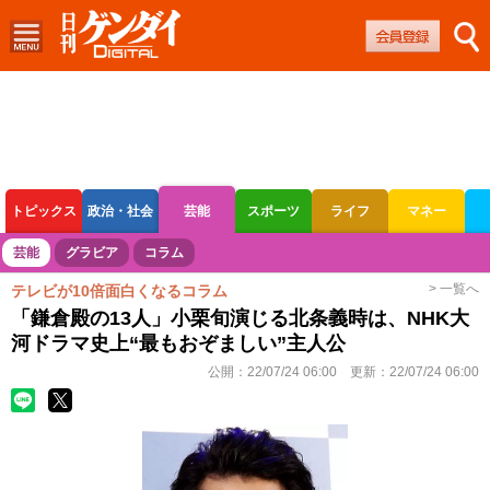
トピックス
政治・社会
芸能
スポーツ
ライフ
マネー
ボートレース
競輪
オートレース
芸能
グラビア
コラム
> 一覧へ
テレビが10倍面白くなるコラム
「鎌倉殿の13人」小栗旬演じる北条義時は、NHK大
河ドラマ史上“最もおぞましい”主人公
公開：
22/07/24 06:00
更新：
22/07/24 06:00