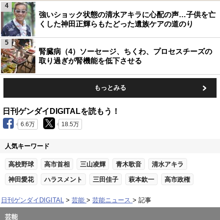
4
強いショック状態の清水アキラに心配の声…子供を亡
くした神田正輝らもたどった遺族ケアの道のり
5
腎臓病（4）ソーセージ、ちくわ、プロセスチーズの
取り過ぎが腎機能を低下させる
もっとみる
日刊ゲンダイDIGITALを読もう！
6.6万
18.5万
人気キーワード
高校野球
高市首相
三山凌輝
青木歌音
清水アキラ
神田愛花
ハラスメント
三田佳子
萩本欽一
高市政権
日刊ゲンダイDIGITAL
芸能
芸能ニュース
記事
芸能