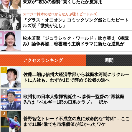
東京が“攻めの姿勢”貫くしたたか皮算用
スージー鈴木のゼロからぜんぶ聴くビートルズ
『グラス・オニオン』コミックソング然としたビート
ルズ版「微笑がえし」
松本若菜「ジュラシック・ワールド」吹き替え《棒読
み》論争再燃…暗雲漂う主演ドラマに新たな逆風が
アクセスランキング
週間
1
佐藤二朗は信州大経済学部から就職氷河期にリクルー
トに入社も、わずか1日で辞めて役者の道へ
2
欧州初の日本人指揮官誕生へ 森保一監督の“再就職
先”は「ベルギー1部の日系クラブ」一択か
3
菅野智之トレード不成立の裏に致命的な“前科”…ここ
まで11勝4敗でも市場価値が低かったワケ