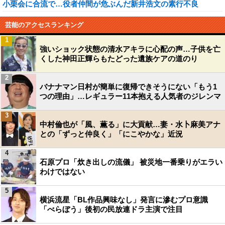
小栗会に合流で…役者仲間が危ぶんだ新井浩文の素行不良
芸能のアクセスランキング
1
強いショック状態の清水アキラに心配の声…子供を亡
くした神田正輝らもたどった遺族ケアの道のり
2
バナナマン日村が簡単に復帰できそうにない「もう1
つの理由」…レギュラー11本抱える人気者のジレンマ
3
中村倫也が「風、薫る」に大貢献…妻・水卜麻美アナ
との「ずっと仲良く」「にこやかな」近況
4
石原プロ「炊き出しの流儀」 被災地一番乗りがエラい
わけではない
5
横浜流星「BL作品興味なし」発言に滲むプロ意識
「べらぼう」後初の民放連ドラ主演で注目