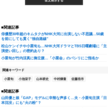
全文表示する
■関連記事
俳優歴30年超のキムタクがNHK大河に出演しない不思議…50歳
を前にしても貫く“独自路線”
松山ケンイチや小栗旬も…NHK大河ドラマとTBS日曜劇場に「主
演使い回し」の密約あり？
小栗旬が竹内涼真に御立腹…「小栗会」のパシリにご指名か
関連キーワード
小栗旬
小池栄子
山本耕史
中村獅童
佐藤浩市
■関連記事
山田優と娘「GAP」モデルに辛辣な声多く…夫・小栗旬主演「日
本沈没」にも“火の粉”？