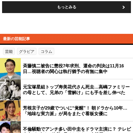
もっとみる
最新の芸能記事
芸能
グラビア
コラム
斉藤慎二被告に懲役7年求刑、運命の判決は11月16
日…視聴者の関心は執行猶予の有無に集中
元宝塚星組トップ寿美花代さん死去…高嶋ファミリー
の母として、兄弟の「雪解け」にも手を差し伸べた
芳根京子が29歳でついに“覚醒”！ 朝ドラから10年…
「地味な実力派」が局をまたぐ看板女優に
不倫騒動でアンチ多い田中圭をドラマ主演に？ テレビ