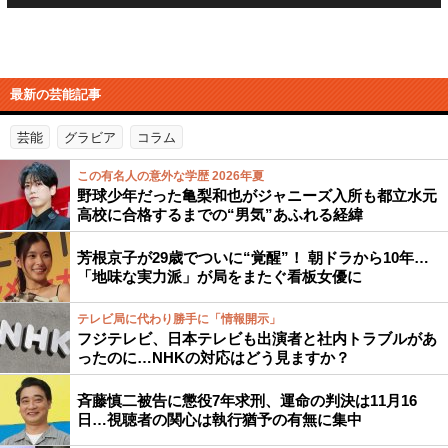
最新の芸能記事
芸能
グラビア
コラム
この有名人の意外な学歴 2026年夏
野球少年だった亀梨和也がジャニーズ入所も都立水元
高校に合格するまでの“男気”あふれる経緯
芳根京子が29歳でついに“覚醒”！ 朝ドラから10年…
「地味な実力派」が局をまたぐ看板女優に
テレビ局に代わり勝手に「情報開示」
フジテレビ、日本テレビも出演者と社内トラブルがあ
ったのに…NHKの対応はどう見ますか？
斉藤慎二被告に懲役7年求刑、運命の判決は11月16
日…視聴者の関心は執行猶予の有無に集中