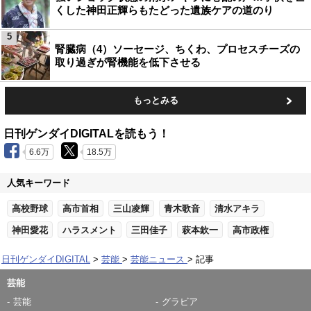
くした神田正輝らもたどった遺族ケアの道のり
5
腎臓病（4）ソーセージ、ちくわ、プロセスチーズの
取り過ぎが腎機能を低下させる
もっとみる
日刊ゲンダイDIGITALを読もう！
6.6万
18.5万
人気キーワード
高校野球
高市首相
三山凌輝
青木歌音
清水アキラ
神田愛花
ハラスメント
三田佳子
萩本欽一
高市政権
日刊ゲンダイDIGITAL
芸能
芸能ニュース
記事
芸能
芸能
グラビア