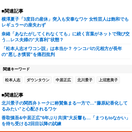
■関連記事
横澤夏子「3度目の産休」突入も安泰なワケ 女性芸人は飽和でも
レギュラーの座失わず
奈緒「あなたがしてくれなくても」に続く言葉がネットで飛び交
う…レス夫婦の“大喜利”状態？
「松本人志オワコン説」は本当か？ ケンコバの元相方が長年
の“悪しき慣習”を痛烈批判
関連キーワード
松本人志
ダウンタウン
中居正広
北川景子
上沼恵美子
■関連記事
北川景子の関西弁トークに称賛集まる一方で…“藤原紀香化して
るみたい”と心配されるワケ
香取慎吾&中居正広"6年ぶり共演"大反響も…「まつもtoなかい」
を待ち受ける2回目以降の試練