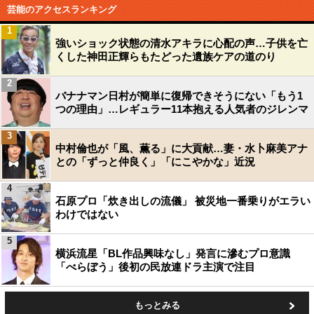
芸能のアクセスランキング
1
強いショック状態の清水アキラに心配の声…子供を亡
くした神田正輝らもたどった遺族ケアの道のり
2
バナナマン日村が簡単に復帰できそうにない「もう1
つの理由」…レギュラー11本抱える人気者のジレンマ
3
中村倫也が「風、薫る」に大貢献…妻・水卜麻美アナ
との「ずっと仲良く」「にこやかな」近況
4
石原プロ「炊き出しの流儀」 被災地一番乗りがエラい
わけではない
5
横浜流星「BL作品興味なし」発言に滲むプロ意識
「べらぼう」後初の民放連ドラ主演で注目
もっとみる