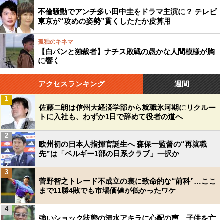
不倫騒動でアンチ多い田中圭をドラマ主演に？ テレビ
東京が“攻めの姿勢”貫くしたたか皮算用
孤独のキネマ
【白パンと独裁者】ナチス敗戦の愚かな人間模様が胸
に響く
アクセスランキング
週間
1
佐藤二朗は信州大経済学部から就職氷河期にリクルー
トに入社も、わずか1日で辞めて役者の道へ
2
欧州初の日本人指揮官誕生へ 森保一監督の“再就職
先”は「ベルギー1部の日系クラブ」一択か
3
菅野智之トレード不成立の裏に致命的な“前科”…ここ
まで11勝4敗でも市場価値が低かったワケ
4
強いショック状態の清水アキラに心配の声…子供を亡