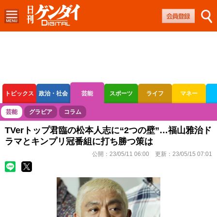
トピックス
政治・社会
芸能
スポーツ
ライフ
マネー
ボートレース
競輪
オートレース
芸能
グラビア
コラム
TVerトップ君臨の松本人志に“2つの壁”…福山雅治ド
ラマとキンプリ冠番組に打ち勝つ策は
公開：
23/05/11 06:00
更新：
23/05/15 07:01