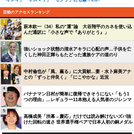
芸能のアクセスランキング
1
萩本欽一〈34〉私の“運”論 大谷翔平のカネを使い込
んだ通訳に「小さな声で『ありがとう』」
2
強いショック状態の清水アキラに心配の声…子供を亡
くした神田正輝らもたどった遺族ケアの道のり
3
中村倫也が「風、薫る」に大貢献…妻・水卜麻美アナ
との「ずっと仲良く」「にこやかな」近況
4
バナナマン日村が簡単に復帰できそうにない「もう1
つの理由」…レギュラー11本抱える人気者のジレンマ
5
高橋成美「渋幕→慶応」だけでは読み解けないズバ抜
けた回転の速さ 世界選手権ペアで日本人初の銅メダル