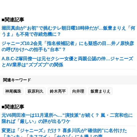
■関連記事
堀田真由が“お初”で挑むテレ朝日曜10時枠だが…飯豊まりえ「何
うま」も不発で存続危機に？
ジャニーズ10.2会見「指名候補記者」にも疑惑の目…井ノ原快彦
の呼びかけへの拍手も“台本”？
A.B.C-Z塚田僚一は元セクシー女優と両親公認の仲…ジャニーズ
とAV業界は“ズブズブ”の関係
関連キーワード
神尾楓珠
萩原利久
鈴木亮平
向井理
飯豊まりえ
■関連記事
元V6岡田准一は11月退所へ…“演技派”が続く？ 嵐・二宮和也に
限れば「厳しい」の評が出るワケ
変更は「ジャニーズ」だけ？ 喜多川氏が“確信的”に名付けた
「キンキ」「キスマイ」「セクゾ」にも嫌！の声