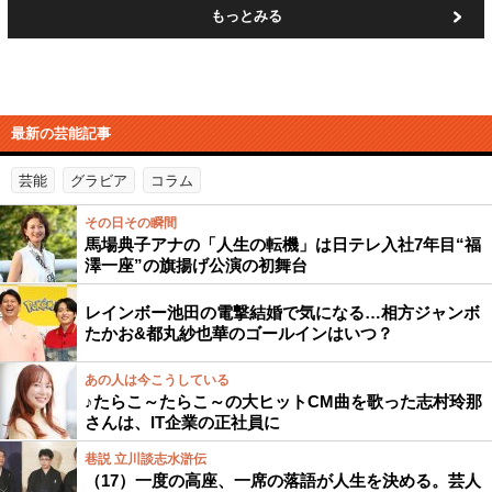
もっとみる
最新の芸能記事
芸能
グラビア
コラム
その日その瞬間
馬場典子アナの「人生の転機」は日テレ入社7年目“福
澤一座”の旗揚げ公演の初舞台
レインボー池田の電撃結婚で気になる…相方ジャンボ
たかお&都丸紗也華のゴールインはいつ？
あの人は今こうしている
♪たらこ～たらこ～の大ヒットCM曲を歌った志村玲那
さんは、IT企業の正社員に
巷説 立川談志水滸伝
（17）一度の高座、一席の落語が人生を決める。芸人