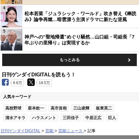
4
松本若菜「ジュラシック・ワールド」吹き替え《棒読
み》論争再燃…暗雲漂う主演ドラマに新たな逆風
5
神戸への“聖地帰還”めぐり騒然…山口組・司組長「7
年ぶりの里帰り」は実現するか
もっとみる
日刊ゲンダイDIGITALを読もう！
6.6万
18.5万
人気キーワード
高校野球
萩本欽一
高市首相
三山凌輝
板東英二
清水アキラ
ハラスメント
三田佳子
中居正広
巨人
日刊ゲンダイDIGITAL
芸能
芸能ニュース
記事