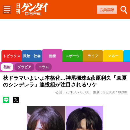
トピックス
政治・社会
芸能
スポーツ
ライフ
マネー
ボートレース
競輪
オートレース
芸能
グラビア
コラム
秋ドラマいよいよ本格化…神尾楓珠&萩原利久「真夏
のシンデレラ」連投組が注目されるワケ
公開：
23/10/07 06:00
更新：
23/10/07 06:00