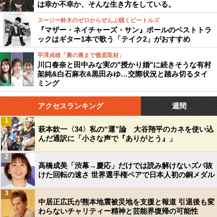
は幸か不幸か、そんな生き方をしている。
スージー鈴木のゼロからぜんぶ聴くビートルズ
『マザー・ネイチャーズ・サン』ポールのベストトラ
ックはギター1本で歌う「テイク2」がおすすめ
芋澤貞雄「裏の裏まで徹底取材」
川口春奈と田中みな実の"授かり婚"に続きそうな有村
架純&白石麻衣&黒田みゆ…交際状況と踏み切るタイ
ミング
アクセスランキング
週間
1
萩本欽一〈34〉私の“運”論 大谷翔平のカネを使い込
んだ通訳に「小さな声で『ありがとう』」
2
高橋成美「渋幕→慶応」だけでは読み解けないズバ抜
けた回転の速さ 世界選手権ペアで日本人初の銅メダル
3
中居正広氏が熊本地震被災地を支援と報道 引退後も変
わらないチャリティー精神と芸能界復帰の可能性