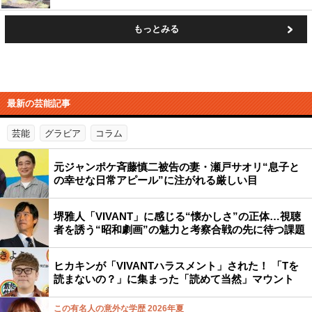
もっとみる
最新の芸能記事
芸能
グラビア
コラム
元ジャンポケ斉藤慎二被告の妻・瀬戸サオリ“息子と
の幸せな日常アピール”に注がれる厳しい目
堺雅人「VIVANT」に感じる“懐かしさ”の正体…視聴
者を誘う“昭和劇画”の魅力と考察合戦の先に待つ課題
ヒカキンが「VIVANTハラスメント」された！ 「Tを
読まないの？」に集まった「読めて当然」マウント
この有名人の意外な学歴 2026年夏