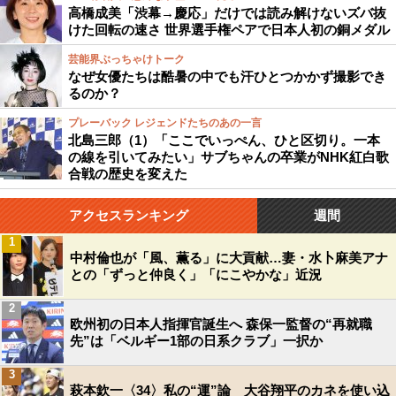
高橋成美「渋幕→慶応」だけでは読み解けないズバ抜
けた回転の速さ 世界選手権ペアで日本人初の銅メダル
芸能界ぶっちゃけトーク
なぜ女優たちは酷暑の中でも汗ひとつかかず撮影でき
るのか？
プレーバック レジェンドたちのあの一言
北島三郎（1）「ここでいっぺん、ひと区切り。一本
の線を引いてみたい」サブちゃんの卒業がNHK紅白歌
合戦の歴史を変えた
アクセスランキング
週間
1
中村倫也が「風、薫る」に大貢献…妻・水卜麻美アナ
との「ずっと仲良く」「にこやかな」近況
2
欧州初の日本人指揮官誕生へ 森保一監督の“再就職
先”は「ベルギー1部の日系クラブ」一択か
3
萩本欽一〈34〉私の“運”論 大谷翔平のカネを使い込