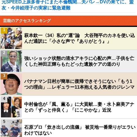
元SPEED上原多香子にまた不倫醜聞…夫バレ→DVの果てに、盟
友・今井絵理子の実家に緊急避難
芸能のアクセスランキング
1
萩本欽一〈34〉私の“運”論 大谷翔平のカネを使い込
んだ通訳に「小さな声で『ありがとう』」
2
強いショック状態の清水アキラに心配の声…子供を亡
くした神田正輝らもたどった遺族ケアの道のり
3
バナナマン日村が簡単に復帰できそうにない「もう1
つの理由」…レギュラー11本抱える人気者のジレンマ
4
中村倫也が「風、薫る」に大貢献…妻・水卜麻美アナ
との「ずっと仲良く」「にこやかな」近況
5
石原プロ「炊き出しの流儀」 被災地一番乗りがエラい
わけではない