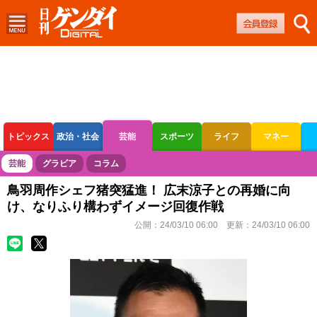
トピックス
政治・社会
芸能
スポーツ
ライフ
マネー
ボートレース
競輪
オートレース
芸能
グラビア
コラム
鳥羽周作シェフ猪突猛進！ 広末涼子との再婚に向
け、なりふり構わずイメージ回復作戦
公開：
24/03/10 06:00
更新：
24/03/10 06:00