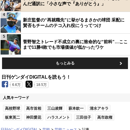
んだ通訳に「小さな声で『ありがとう』」
4
新庄監督の“再就職先”に挙がるまさかの球団 采配に
賛否もチームのテコ入れ役にうってつけ
5
菅野智之トレード不成立の裏に致命的な“前科”…ここ
まで11勝4敗でも市場価値が低かったワケ
もっとみる
日刊ゲンダイDIGITALを読もう！
6.6万
18.5万
人気キーワード
高校野球
高市首相
三山凌輝
萩本欽一
清水アキラ
板東英二
神田愛花
ハラスメント
三田佳子
高市政権
日刊ゲンダイDIGITAL
芸能
芸能ニュース
記事