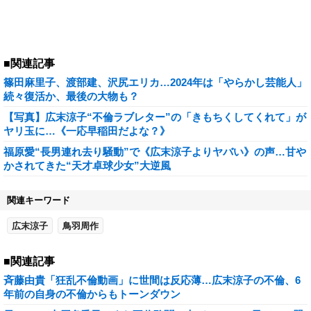
■関連記事
篠田麻里子、渡部建、沢尻エリカ…2024年は「やらかし芸能人」
続々復活か、最後の大物も？
【写真】広末涼子“不倫ラブレター”の「きもちくしてくれて」が
ヤリ玉に…《一応早稲田だよな？》
福原愛“長男連れ去り騒動”で《広末涼子よりヤバい》の声…甘や
かされてきた“天才卓球少女”大逆風
関連キーワード
広末涼子
鳥羽周作
■関連記事
斉藤由貴「狂乱不倫動画」に世間は反応薄…広末涼子の不倫、6
年前の自身の不倫からもトーンダウン