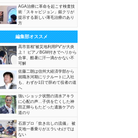
AGA治療に革命を起こす検査技
術「スキャビジョン」銀クリが
提示する新しい薄毛治療のあり
IDAY」（講談社）2024年3月15日号（提供写真）
方
編集部オススメ
高市首相“被災地利用PV”が大炎
上！ ピアノBGM付きでヘリから
合掌、酷暑に汗一滴かかない不
可解
佐藤二朗は信州大経済学部から
就職氷河期にリクルートに入社
も、わずか1日で辞めて役者の道
へ
強いショック状態の清水アキラ
に心配の声…子供を亡くした神
田正輝らもたどった遺族ケアの
道のり
石原プロ「炊き出しの流儀」 被
災地一番乗りがエラいわけでは
ない