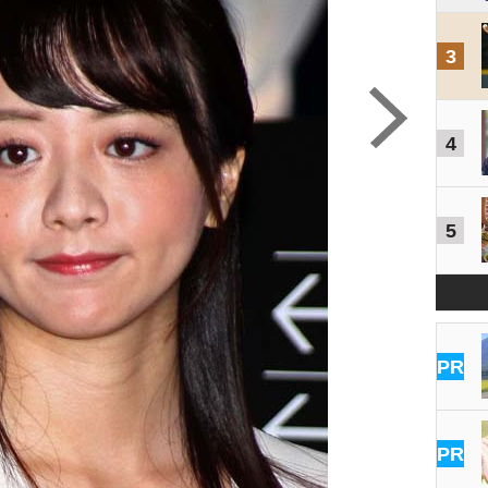
3
4
5
PR
PR