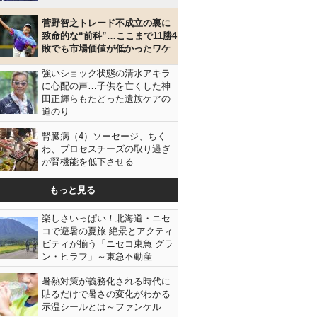
菅野智之トレード不成立の裏に
致命的な“前科”…ここまで11勝4
敗でも市場価値が低かったワケ
強いショック状態の清水アキラ
に心配の声…子供を亡くした神
田正輝らもたどった遺族ケアの
道のり
腎臓病（4）ソーセージ、ちく
わ、プロセスチーズの取り過ぎ
が腎機能を低下させる
もっと見る
楽しさいっぱい！北海道・ニセ
コで避暑の夏旅 絶景とアクティ
ビティが揃う「ニセコ東急 グラ
ン・ヒラフ」～東急不動産
暑熱対策が義務化される時代に
貼るだけで暑さの変化がわかる
示温シールとは～ファンケル