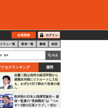
会員登録
ログイン
コラム一覧
著者一覧
書籍
紙面
アクセスランキング
週間
佐藤二朗は信州大経済学部から
就職氷河期にリクルートに入社
も、わずか1日で辞めて役者の道
へ
欧州初の日本人指揮官誕生へ 森
保一監督の“再就職先”は「ベル
ギー1部の日系クラブ」一択か