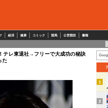
フ
経済
健康
コミック
競馬
公営競技
書籍
れ！テレ東退社→フリーで大成功の秘訣
った
1
2