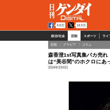
6.6万
18.5万
政治/社会
芸能
スポーツ
ライ
芸能
グラビア
コラム
森香澄1st写真集バカ売
は“美谷間”のホクロにあ
2024年3月6日