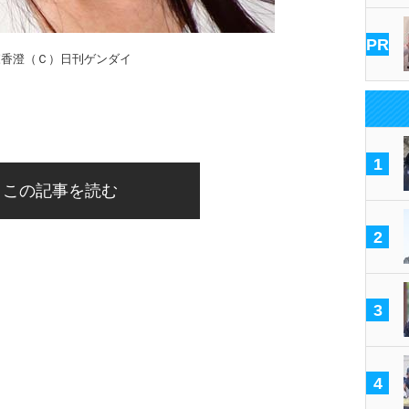
PR
森香澄（Ｃ）日刊ゲンダイ
「FR
1
この記事を読む
2
3
4