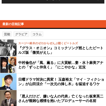
最新の芸能記事
芸能
グラビア
コラム
スージー鈴木のゼロからぜんぶ聴くビートルズ
『グラス・オニオン』コミックソング然としたビート
ルズ版「微笑がえし」
中村倫也が「風、薫る」に大貢献…妻・水卜麻美アナ
との「ずっと仲良く」「にこやかな」近況
日曜ドラマ対決に異変！ 玉森裕太「マイ・フィクショ
ン」が山田涼介「一次元の挿し木」を猛追するワケ
「恩人だけど、嫌いな人の代表」亡くなった板東英二
さんが複雑な感情を抱いたプロデューサーの名前