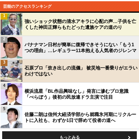
芸能のアクセスランキング
1
強いショック状態の清水アキラに心配の声…子供を亡
くした神田正輝らもたどった遺族ケアの道のり
2
バナナマン日村が簡単に復帰できそうにない「もう1
つの理由」…レギュラー11本抱える人気者のジレンマ
3
石原プロ「炊き出しの流儀」 被災地一番乗りがエラい
わけではない
4
横浜流星「BL作品興味なし」発言に滲むプロ意識
「べらぼう」後初の民放連ドラ主演で注目
5
佐藤二朗は信州大経済学部から就職氷河期にリクルー
トに入社も、わずか1日で辞めて役者の道へ
もっとみる