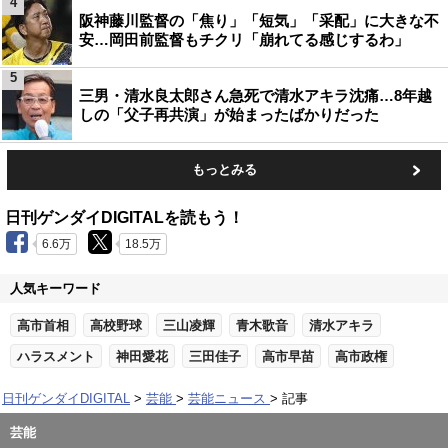
4
阪神藤川監督の「焦り」「短気」「采配」に大きな不
安…岡田前監督もチクリ「崩れてる感じするわ」
5
三男・清水良太郎さん急死で清水アキラ沈痛…8年越
しの「父子再共演」が始まったばかりだった
もっとみる
日刊ゲンダイDIGITALを読もう！
6.6万
18.5万
人気キーワード
高市首相
高校野球
三山凌輝
青木歌音
清水アキラ
ハラスメント
神田愛花
三田佳子
高市早苗
高市政権
日刊ゲンダイDIGITAL
芸能
芸能ニュース
記事
芸能