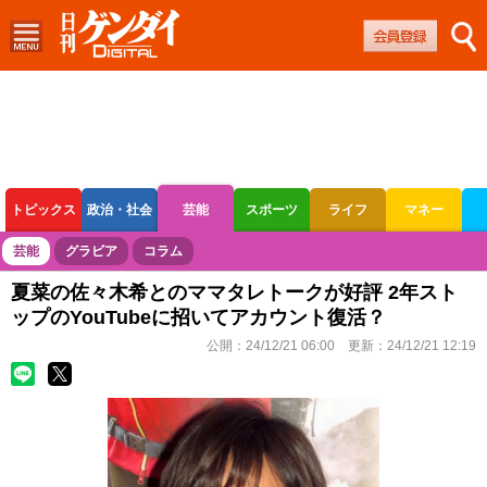
トピックス
政治・社会
芸能
スポーツ
ライフ
マネー
ボートレース
競輪
オートレース
芸能
グラビア
コラム
夏菜の佐々木希とのママタレトークが好評 2年スト
ップのYouTubeに招いてアカウント復活？
公開：
24/12/21 06:00
更新：
24/12/21 12:19