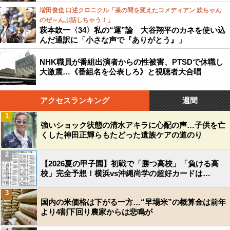
増田俊也 口述クロニクル「茶の間を変えたコメディアン 欽ちゃん
のぜ～んぶ話しちゃう！」
萩本欽一〈34〉私の“運”論 大谷翔平のカネを使い込
んだ通訳に「小さな声で『ありがとう』」
NHK職員が番組出演者からの性被害、PTSDで休職し
大激震…《番組名を公表しろ》と視聴者大合唱
アクセスランキング
週間
1
強いショック状態の清水アキラに心配の声…子供を亡
くした神田正輝らもたどった遺族ケアの道のり
2
【2026夏の甲子園】初戦で「勝つ高校」「負ける高
校」完全予想！横浜vs沖縄尚学の超好カードは…
3
国内の米価格は下がる一方…“早場米”の概算金は前年
より4割下回り農家からは悲鳴が