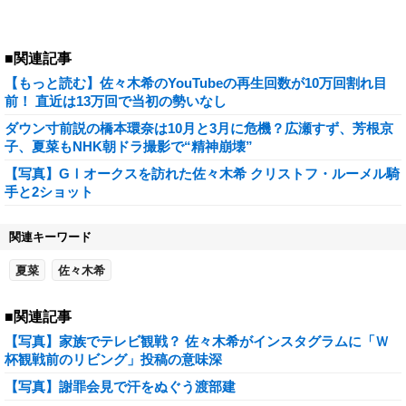
■関連記事
【もっと読む】佐々木希のYouTubeの再生回数が10万回割れ目
前！ 直近は13万回で当初の勢いなし
ダウン寸前説の橋本環奈は10月と3月に危機？広瀬すず、芳根京
子、夏菜もNHK朝ドラ撮影で“精神崩壊”
【写真】GⅠオークスを訪れた佐々木希 クリストフ・ルーメル騎
手と2ショット
関連キーワード
夏菜
佐々木希
■関連記事
【写真】家族でテレビ観戦？ 佐々木希がインスタグラムに「Ｗ
杯観戦前のリビング」投稿の意味深
【写真】謝罪会見で汗をぬぐう渡部建