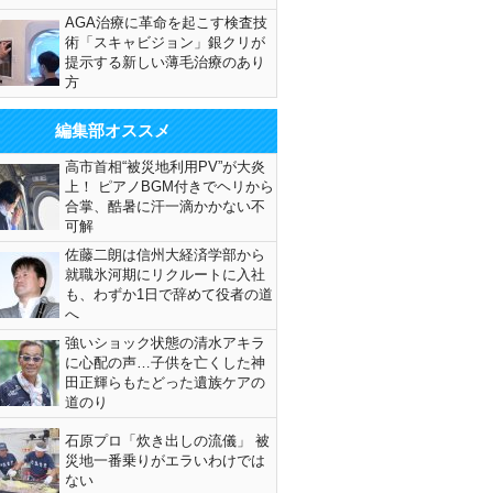
AGA治療に革命を起こす検査技
術「スキャビジョン」銀クリが
提示する新しい薄毛治療のあり
方
編集部オススメ
高市首相“被災地利用PV”が大炎
上！ ピアノBGM付きでヘリから
合掌、酷暑に汗一滴かかない不
可解
佐藤二朗は信州大経済学部から
就職氷河期にリクルートに入社
も、わずか1日で辞めて役者の道
へ
強いショック状態の清水アキラ
に心配の声…子供を亡くした神
田正輝らもたどった遺族ケアの
道のり
石原プロ「炊き出しの流儀」 被
災地一番乗りがエラいわけでは
ない