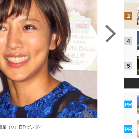
3
4
5
PR
夏菜（Ｃ）日刊ゲンダイ
PR