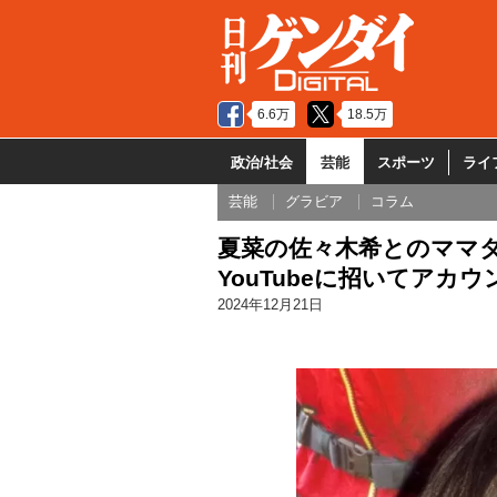
6.6万
18.5万
政治/社会
芸能
スポーツ
ライ
芸能
グラビア
コラム
夏菜の佐々木希とのママタ
YouTubeに招いてアカ
2024年12月21日