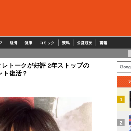
フ
経済
健康
コミック
競馬
公営競技
書籍
レトークが好評 2年ストップの
ウント復活？
1
2