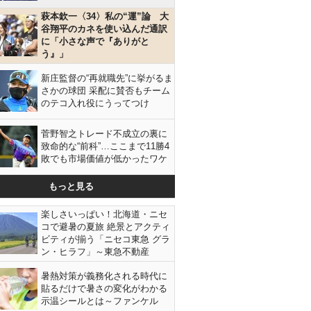
萩本欽一〈34〉私の“運”論 大
谷翔平のカネを使い込んだ通訳
に「小さな声で『ありがと
う』」
新庄監督の“再就職先”に挙がるま
さかの球団 采配に賛否もチーム
のテコ入れ役にうってつけ
菅野智之トレード不成立の裏に
致命的な“前科”…ここまで11勝4
敗でも市場価値が低かったワケ
もっと見る
楽しさいっぱい！北海道・ニセ
コで避暑の夏旅 絶景とアクティ
ビティが揃う「ニセコ東急 グラ
ン・ヒラフ」～東急不動産
暑熱対策が義務化される時代に
貼るだけで暑さの変化がわかる
示温シールとは～ファンケル