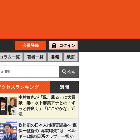
会員登録
ログイン
コラム一覧
著者一覧
書籍
紙面
アクセスランキング
週間
中村倫也が「風、薫る」に大貢
献…妻・水卜麻美アナとの「ず
っと仲良く」「にこやかな」近
況
欧州初の日本人指揮官誕生へ 森
保一監督の“再就職先”は「ベル
ギー1部の日系クラブ」一択か