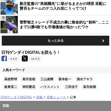
新庄監督の“再就職先”に挙がるまさかの球団 采配に
賛否もチームのテコ入れ役にうってつけ
5
菅野智之トレード不成立の裏に致命的な“前科”…ここ
まで11勝4敗でも市場価値が低かったワケ
もっとみる
日刊ゲンダイDIGITALを読もう！
6.6万
18.5万
人気キーワード
高校野球
高市首相
三山凌輝
萩本欽一
清水アキラ
板東英二
神田愛花
ハラスメント
三田佳子
高市政権
日刊ゲンダイDIGITAL
芸能
芸能ニュース
記事
芸能