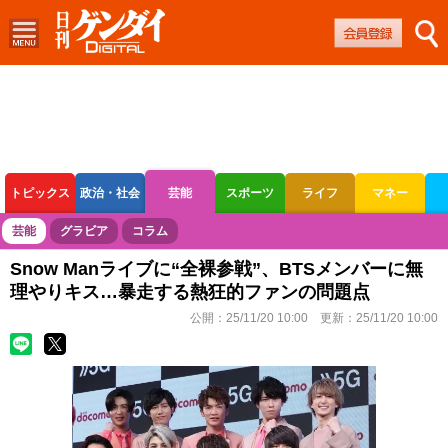
トピックス
政治・社会
芸能
スポーツ
ライフ
マネー
ボートレース
競輪
オートレース
芸能
グラビア
コラム
Snow Manライブに“全裸参戦”、BTSメンバーに無
理やりキス…暴走する熱狂的ファンの問題点
公開：
25/11/20 10:00
更新：
25/11/20 10:00