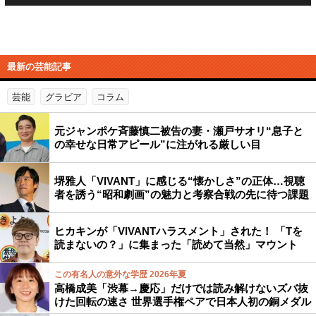
最新の芸能記事
芸能
グラビア
コラム
元ジャンポケ斉藤慎二被告の妻・瀬戸サオリ“息子と
の幸せな日常アピール”に注がれる厳しい目
堺雅人「VIVANT」に感じる“懐かしさ”の正体…視聴
者を誘う“昭和劇画”の魅力と考察合戦の先に待つ課題
ヒカキンが「VIVANTハラスメント」された！ 「Tを
読まないの？」に集まった「読めて当然」マウント
この有名人の意外な学歴 2026年夏
高橋成美「渋幕→慶応」だけでは読み解けないズバ抜
けた回転の速さ 世界選手権ペアで日本人初の銅メダル