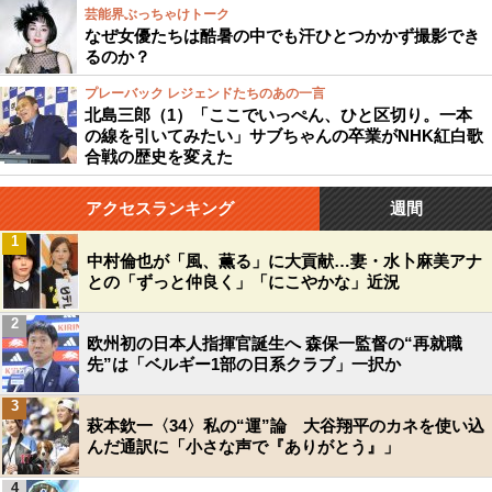
芸能界ぶっちゃけトーク
なぜ女優たちは酷暑の中でも汗ひとつかかず撮影でき
るのか？
プレーバック レジェンドたちのあの一言
北島三郎（1）「ここでいっぺん、ひと区切り。一本
の線を引いてみたい」サブちゃんの卒業がNHK紅白歌
合戦の歴史を変えた
アクセスランキング
週間
1
中村倫也が「風、薫る」に大貢献…妻・水卜麻美アナ
との「ずっと仲良く」「にこやかな」近況
2
欧州初の日本人指揮官誕生へ 森保一監督の“再就職
先”は「ベルギー1部の日系クラブ」一択か
3
萩本欽一〈34〉私の“運”論 大谷翔平のカネを使い込
んだ通訳に「小さな声で『ありがとう』」
4