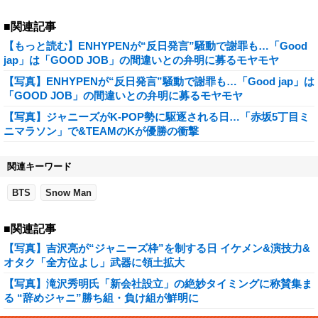
■関連記事
【もっと読む】ENHYPENが“反日発言”騒動で謝罪も…「Good
jap」は「GOOD JOB」の間違いとの弁明に募るモヤモヤ
【写真】ENHYPENが“反日発言”騒動で謝罪も…「Good jap」は
「GOOD JOB」の間違いとの弁明に募るモヤモヤ
【写真】ジャニーズがK-POP勢に駆逐される日…「赤坂5丁目ミ
ニマラソン」で&TEAMのKが優勝の衝撃
関連キーワード
BTS
Snow Man
■関連記事
【写真】吉沢亮が“ジャニーズ枠”を制する日 イケメン&演技力&
オタク「全方位よし」武器に領土拡大
【写真】滝沢秀明氏「新会社設立」の絶妙タイミングに称賛集ま
る “辞めジャニ”勝ち組・負け組が鮮明に