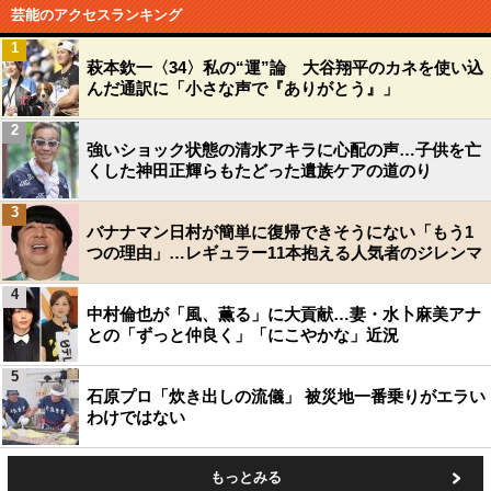
芸能のアクセスランキング
1
萩本欽一〈34〉私の“運”論 大谷翔平のカネを使い込
んだ通訳に「小さな声で『ありがとう』」
2
強いショック状態の清水アキラに心配の声…子供を亡
くした神田正輝らもたどった遺族ケアの道のり
3
バナナマン日村が簡単に復帰できそうにない「もう1
つの理由」…レギュラー11本抱える人気者のジレンマ
4
中村倫也が「風、薫る」に大貢献…妻・水卜麻美アナ
との「ずっと仲良く」「にこやかな」近況
5
石原プロ「炊き出しの流儀」 被災地一番乗りがエラい
わけではない
もっとみる