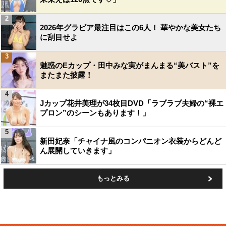
2
2026年グラビア最注目はこの6人！ 華やかな美女たち
に刮目せよ
3
魅惑のEカップ・田中みな実がまんまる“美バスト”を
またまた披露！
4
Jカップ花井美理が34枚目DVD「ラブラブ夫婦の“裸エ
プロン”のシーンもあります！」
5
新田妃奈「チャイナ風のコンパニオン衣装からどんど
ん展開していきます」
もっとみる