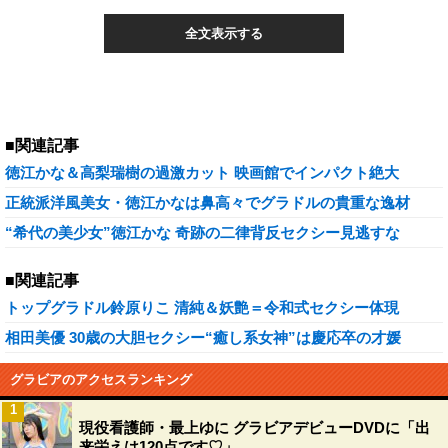
全文表示する
■関連記事
徳江かな＆高梨瑞樹の過激カット 映画館でインパクト絶大
正統派洋風美女・徳江かなは鼻高々でグラドルの貴重な逸材
“希代の美少女”徳江かな 奇跡の二律背反セクシー見逃すな
■関連記事
トップグラドル鈴原りこ 清純＆妖艶＝令和式セクシー体現
相田美優 30歳の大胆セクシー“癒し系女神”は慶応卒の才媛
グラビアのアクセスランキング
1
現役看護師・最上ゆに グラビアデビューDVDに「出
来栄えは120点です♡」