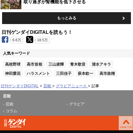
取り過ぎが腎機能を低下させる
もっとみる
日刊ゲンダイDIGITALを読もう！
6.6万
18.5万
人気キーワード
高校野球
高市首相
三山凌輝
青木歌音
清水アキラ
神田愛花
ハラスメント
三田佳子
萩本欽一
高市政権
日刊ゲンダイDIGITAL
芸能
グラビアニュース
記事
芸能
芸能
グラビア
コラム