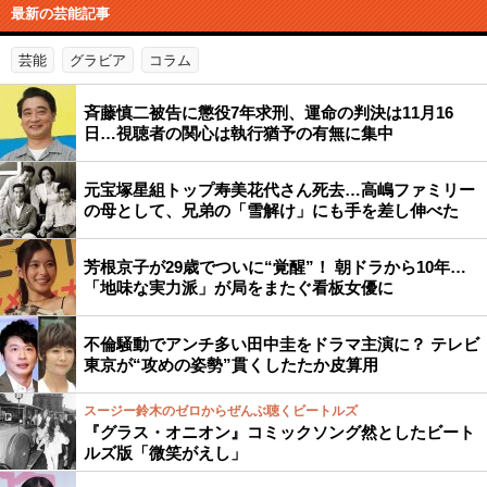
最新の芸能記事
芸能
グラビア
コラム
斉藤慎二被告に懲役7年求刑、運命の判決は11月16
日…視聴者の関心は執行猶予の有無に集中
元宝塚星組トップ寿美花代さん死去…高嶋ファミリー
の母として、兄弟の「雪解け」にも手を差し伸べた
芳根京子が29歳でついに“覚醒”！ 朝ドラから10年…
「地味な実力派」が局をまたぐ看板女優に
不倫騒動でアンチ多い田中圭をドラマ主演に？ テレビ
東京が“攻めの姿勢”貫くしたたか皮算用
スージー鈴木のゼロからぜんぶ聴くビートルズ
『グラス・オニオン』コミックソング然としたビート
ルズ版「微笑がえし」