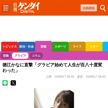
トピックス
政治・社会
芸能
スポーツ
ライフ
マネー
ボートレース
競輪
オートレース
芸能
グラビア
コラム
徳江かなに直撃「グラビア始めて人生が百八十度変
わった」
公開：
20/09/17 06:00
更新：
20/09/17 06:00