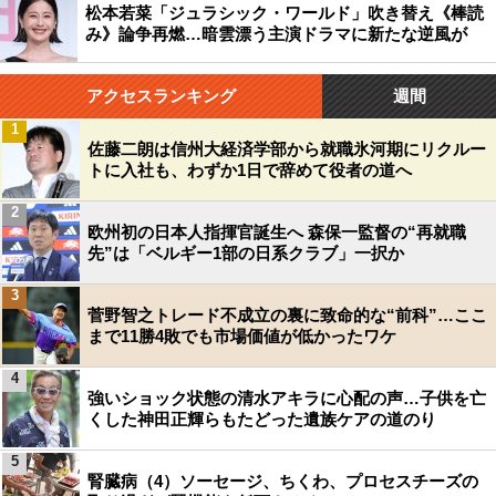
松本若菜「ジュラシック・ワールド」吹き替え《棒読
み》論争再燃…暗雲漂う主演ドラマに新たな逆風が
アクセスランキング
週間
1
佐藤二朗は信州大経済学部から就職氷河期にリクルー
トに入社も、わずか1日で辞めて役者の道へ
2
欧州初の日本人指揮官誕生へ 森保一監督の“再就職
先”は「ベルギー1部の日系クラブ」一択か
3
菅野智之トレード不成立の裏に致命的な“前科”…ここ
まで11勝4敗でも市場価値が低かったワケ
4
強いショック状態の清水アキラに心配の声…子供を亡
くした神田正輝らもたどった遺族ケアの道のり
5
腎臓病（4）ソーセージ、ちくわ、プロセスチーズの