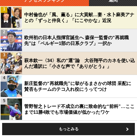
1
中村倫也が「風、薫る」に大貢献…妻・水卜麻美アナ
との「ずっと仲良く」「にこやかな」近況
2
欧州初の日本人指揮官誕生へ 森保一監督の“再就職
先”は「ベルギー1部の日系クラブ」一択か
3
萩本欽一〈34〉私の“運”論 大谷翔平のカネを使い込
んだ通訳に「小さな声で『ありがとう』」
4
新庄監督の“再就職先”に挙がるまさかの球団 采配に
賛否もチームのテコ入れ役にうってつけ
5
菅野智之トレード不成立の裏に致命的な“前科”…ここ
まで11勝4敗でも市場価値が低かったワケ
もっとみる