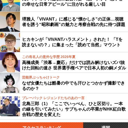
の幸せな日常アピール”に注がれる厳しい目
堺雅人「VIVANT」に感じる“懐かしさ”の正体…視聴
者を誘う“昭和劇画”の魅力と考察合戦の先に待つ課題
ヒカキンが「VIVANTハラスメント」された！ 「Tを
読まないの？」に集まった「読めて当然」マウント
この有名人の意外な学歴 2026年夏
高橋成美「渋幕→慶応」だけでは読み解けないズバ抜
けた回転の速さ 世界選手権ペアで日本人初の銅メダル
芸能界ぶっちゃけトーク
なぜ女優たちは酷暑の中でも汗ひとつかかず撮影でき
るのか？
プレーバック レジェンドたちのあの一言
北島三郎（1）「ここでいっぺん、ひと区切り。一本
の線を引いてみたい」サブちゃんの卒業がNHK紅白歌
合戦の歴史を変えた
アクセスランキング
週間