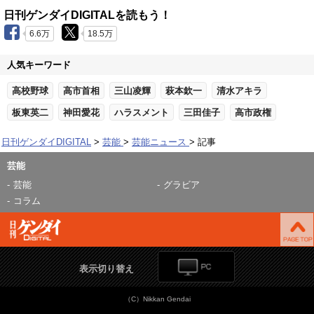
日刊ゲンダイDIGITALを読もう！
6.6万
18.5万
人気キーワード
高校野球
高市首相
三山凌輝
萩本欽一
清水アキラ
板東英二
神田愛花
ハラスメント
三田佳子
高市政権
日刊ゲンダイDIGITAL
芸能
芸能ニュース
記事
芸能
芸能
グラビア
コラム
表示切り替え
（C）Nikkan Gendai