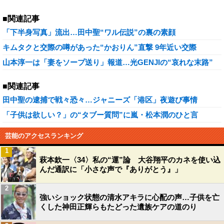
■関連記事
「下半身写真」流出…田中聖“ワル伝説”の裏の素顔
キムタクと交際の噂があった“かおりん”直撃 9年近い交際
山本淳一は「妻をソープ送り」報道…光GENJIの“哀れな末路”
■関連記事
田中聖の逮捕で戦々恐々…ジャニーズ「港区」夜遊び事情
「子供は欲しい？」の“タブー質問”に嵐・松本潤のひと言
芸能のアクセスランキング
1
萩本欽一〈34〉私の“運”論 大谷翔平のカネを使い込
んだ通訳に「小さな声で『ありがとう』」
2
強いショック状態の清水アキラに心配の声…子供を亡
くした神田正輝らもたどった遺族ケアの道のり