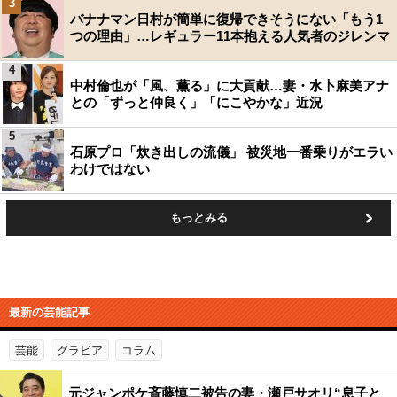
3
バナナマン日村が簡単に復帰できそうにない「もう1
つの理由」…レギュラー11本抱える人気者のジレンマ
4
中村倫也が「風、薫る」に大貢献…妻・水卜麻美アナ
との「ずっと仲良く」「にこやかな」近況
5
石原プロ「炊き出しの流儀」 被災地一番乗りがエラい
わけではない
もっとみる
最新の芸能記事
芸能
グラビア
コラム
元ジャンポケ斉藤慎二被告の妻・瀬戸サオリ“息子と