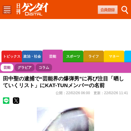
トピックス
政治・社会
芸能
スポーツ
ライフ
マネー
ボートレース
競輪
オートレース
芸能
グラビア
コラム
田中聖の逮捕で“芸能界の爆弾男”に再び注目「晒し
ていくリスト」にKAT-TUNメンバーの名前
公開：
22/02/26 06:00
更新：
22/02/26 11:41