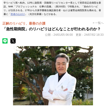
学リハビリ医へ転向。12年に副院長・回復期リハビリセンター長として世田谷記念病院を新
設。NHK「プロフェッショナル 仕事の流儀」（第200回）で特集され、「攻めのリハビ
リ」が注目される。17年から大泉学園複合施設責任者・ねりま健育会病院院長を務める。著
書に「
患者の心がけ
」（光文社新書）などがある。
> 一覧へ
正解のリハビリ、最善の介護
「急性期病院」のリハビリはどんなことが行われるのか？
公開：
24/01/05 06:00
更新：
24/07/02 18:33