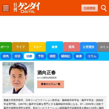
スポーツ
ライフ
マネー
健康
競馬
公営競技
コミッ
ボートレース
競輪
オートレース
病気
症状
治療
予防
病院
闘病記
健康
コラム
酒向正春
ねりま健育会病院院長
著者のコラム一覧
愛媛大学医学部卒。日本リハビリテーション医学会・脳神経外科学会・脳卒中学会・認知症
学会専門医。1987年に脳卒中治療を専門とする脳神経外科医になる。97～2000年に北欧で
脳卒中病態生理学を研究。初台リハビリテーション病院脳卒中診療科長を務めた04年に脳科