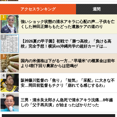
アクセスランキング
週間
1
強いショック状態の清水アキラに心配の声…子供を亡
くした神田正輝らもたどった遺族ケアの道のり
2
【2026夏の甲子園】初戦で「勝つ高校」「負ける高
校」完全予想！横浜vs沖縄尚学の超好カードは…
3
国内の米価格は下がる一方…“早場米”の概算金は前年
より4割下回り農家からは悲鳴が
4
阪神藤川監督の「焦り」「短気」「采配」に大きな不
安…岡田前監督もチクリ「崩れてる感じするわ」
5
三男・清水良太郎さん急死で清水アキラ沈痛…8年越
しの「父子再共演」が始まったばかりだった