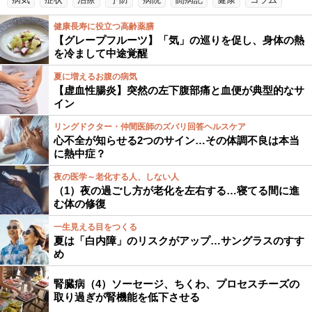
健康長寿に役立つ高齢薬膳
【グレープフルーツ】「気」の巡りを促し、身体の熱
を冷まして中途覚醒
夏に増えるお腹の病気
【虚血性腸炎】突然の左下腹部痛と血便が典型的なサ
イン
リングドクター・仲間医師のズバリ回答ヘルスケア
心不全が知らせる2つのサイン…その体調不良は本当
に熱中症？
夜の医学～老化する人、しない人
（1）夜の過ごし方が老化を左右する…寝てる間に進
む体の修復
一生見える目をつくる
夏は「白内障」のリスクがアップ…サングラスのすす
め
腎臓病（4）ソーセージ、ちくわ、プロセスチーズの
取り過ぎが腎機能を低下させる