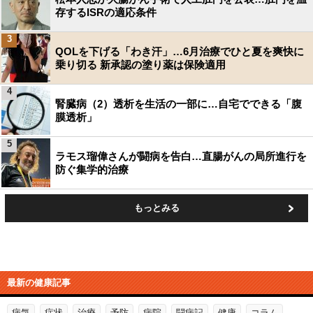
存するISRの適応条件
3
QOLを下げる「わき汗」…6月治療でひと夏を爽快に
乗り切る 新承認の塗り薬は保険適用
4
腎臓病（2）透析を生活の一部に…自宅でできる「腹
膜透析」
5
ラモス瑠偉さんが闘病を告白…直腸がんの局所進行を
防ぐ集学的治療
もっとみる
最新の健康記事
病気
症状
治療
予防
病院
闘病記
健康
コラム