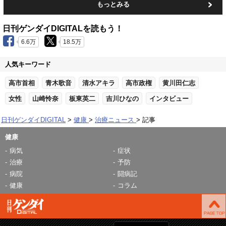
もっとみる
日刊ゲンダイDIGITALを読もう！
6.6万
18.5万
人気キーワード
高市首相
青木歌音
清水アキラ
高市政権
黄川田仁志
女性
山崎怜奈
板東英二
吉川ひなの
インタビュー
日刊ゲンダイDIGITAL
健康
治療ニュース
記事
健康
病気
症状
治療
予防
病院
闘病記
健康
コラム