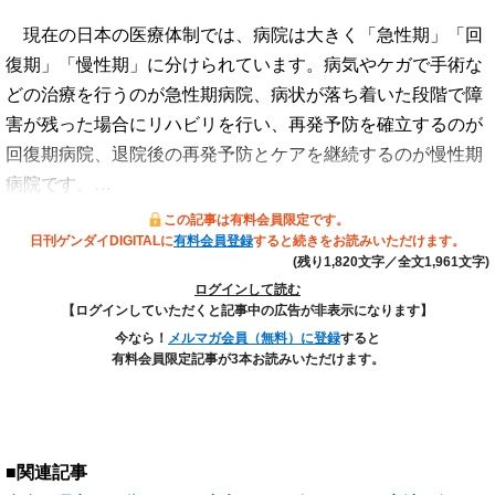
現在の日本の医療体制では、病院は大きく「急性期」「回
復期」「慢性期」に分けられています。病気やケガで手術な
どの治療を行うのが急性期病院、病状が落ち着いた段階で障
害が残った場合にリハビリを行い、再発予防を確立するのが
回復期病院、退院後の再発予防とケアを継続するのが慢性期
病院です。…
この記事は有料会員限定です。
日刊ゲンダイDIGITALに
有料会員登録
すると続きをお読みいただけます。
(残り1,820文字／全文1,961文字)
ログインして読む
【ログインしていただくと記事中の広告が非表示になります】
今なら！
メルマガ会員（無料）に登録
すると
有料会員限定記事が3本お読みいただけます。
■関連記事