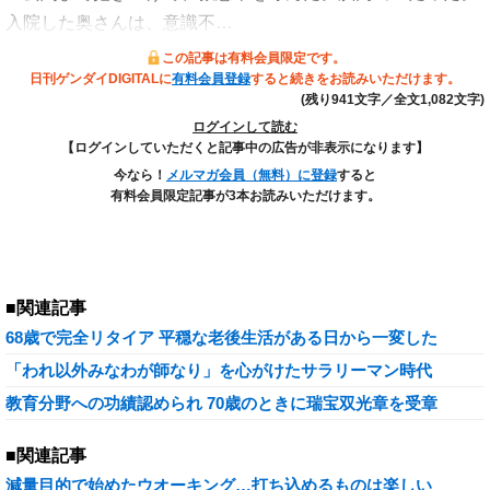
入院した奥さんは、意識不…
この記事は有料会員限定です。
日刊ゲンダイDIGITALに
有料会員登録
すると続きをお読みいただけます。
(残り941文字／全文1,082文字)
ログインして読む
【ログインしていただくと記事中の広告が非表示になります】
今なら！
メルマガ会員（無料）に登録
すると
有料会員限定記事が3本お読みいただけます。
■関連記事
68歳で完全リタイア 平穏な老後生活がある日から一変した
「われ以外みなわが師なり」を心がけたサラリーマン時代
教育分野への功績認められ 70歳のときに瑞宝双光章を受章
■関連記事
減量目的で始めたウオーキング…打ち込めるものは楽しい