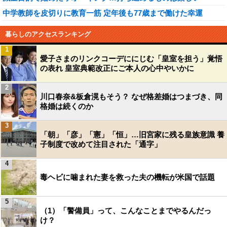
中学教師を皮切りに教育一筋 定年後も77歳まで働けた幸運
暮らしのアクセスランキング
1
愛子さまのリンクコーデににじむ「皇室を担う」覚悟
の表れ 皇室典範改正にご本人の心中やいかに
2
川口春奈&板倉滉もそう？ なぜ格差婚はつまづき、同
格婚は続くのか
3
「朝」「彦」「憲」「恒」…旧宮家に残る皇族意識 養
子制度で改めて注目された「通字」
4
毒ヘビに噛まれた妻を救った夫の機転が米国で話題
5
（1）「警備員」って、こんなことまでやるんだっ
け？