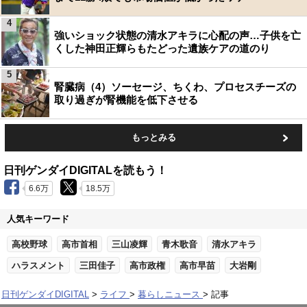
4
強いショック状態の清水アキラに心配の声…子供を亡
くした神田正輝らもたどった遺族ケアの道のり
5
腎臓病（4）ソーセージ、ちくわ、プロセスチーズの
取り過ぎが腎機能を低下させる
もっとみる
日刊ゲンダイDIGITALを読もう！
6.6万
18.5万
人気キーワード
高校野球
高市首相
三山凌輝
青木歌音
清水アキラ
ハラスメント
三田佳子
高市政権
高市早苗
大岩剛
日刊ゲンダイDIGITAL
ライフ
暮らしニュース
記事