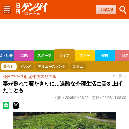
治・社会
芸能
スポーツ
ライフ
マネー
健康
競馬
ボートレース
競輪
オートレース
暮らし
グルメ
アミューズメント
コラム
> 一覧へ
証言でつづる 定年後のリアル
妻が倒れて寝たきりに…過酷な介護生活に音を上げ
たことも
公開：
20/05/14 06:00
更新：
20/05/14 06:00