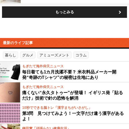
もっとみる
最新のライフ記事
暮らし
グルメ
アミューズメント
コラム
もぎたて海外仰天ニュース
毎日着ても1カ月洗濯不要？ 米衣料品メーカー開
発“奇跡のTシャツ”の秘密は生地にあり
もぎたて海外仰天ニュース
痛くない“永久タトゥー”が登場！ イギリス発「貼る
だけ」技術で針の恐怖を解消
10秒でできる脳トレ「漢字まちがいさがし」
第3問 見つけてみよう！一文字だけ違う漢字がある
よ！
鎌田實「頑張らない健康生活」