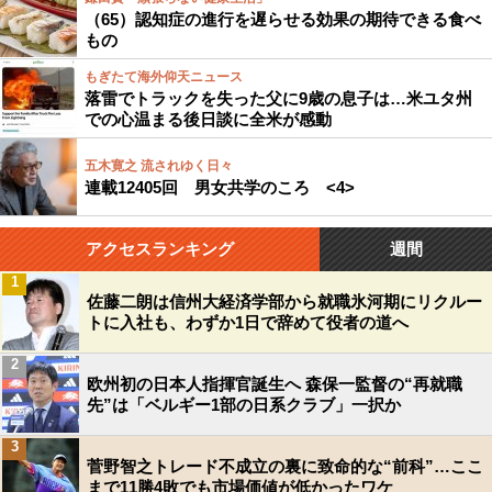
（65）認知症の進行を遅らせる効果の期待できる食べ
もの
もぎたて海外仰天ニュース
落雷でトラックを失った父に9歳の息子は…米ユタ州
での心温まる後日談に全米が感動
五木寛之 流されゆく日々
連載12405回 男女共学のころ <4>
アクセスランキング
週間
1
佐藤二朗は信州大経済学部から就職氷河期にリクルー
トに入社も、わずか1日で辞めて役者の道へ
2
欧州初の日本人指揮官誕生へ 森保一監督の“再就職
先”は「ベルギー1部の日系クラブ」一択か
3
菅野智之トレード不成立の裏に致命的な“前科”…ここ
まで11勝4敗でも市場価値が低かったワケ