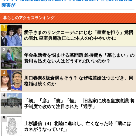
障害が
暮らしのアクセスランキング
1
愛子さまのリンクコーデににじむ「皇室を担う」覚悟
の表れ 皇室典範改正にご本人の心中やいかに
2
年金生活者を悩ませる墓問題 維持費も「墓じまい」の
費用も払えない人はどうすればいいのか？
3
川口春奈&板倉滉もそう？ なぜ格差婚はつまづき、同
格婚は続くのか
4
「朝」「彦」「憲」「恒」…旧宮家に残る皇族意識 養
子制度で改めて注目された「通字」
5
上杉謙信（4）北陸に進出し、亡くなった時「蔵には
カネがうなっていた」