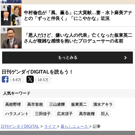
4
中村倫也が「風、薫る」に大貢献…妻・水卜麻美アナ
との「ずっと仲良く」「にこやかな」近況
5
「恩人だけど、嫌いな人の代表」亡くなった板東英二
さんが複雑な感情を抱いたプロデューサーの名前
もっとみる
日刊ゲンダイDIGITALを読もう！
6.6万
18.5万
人気キーワード
高校野球
高市首相
三山凌輝
板東英二
清水アキラ
ハラスメント
三田佳子
広末涼子
高市政権
巨人
日刊ゲンダイDIGITAL
ライフ
暮らしニュース
記事