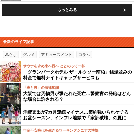
もっとみる
最新のライフ記事
暮らし
グルメ
アミューズメント
コラム
サウナを求め東へ西へ ととのって一杯
「グランパークホテル ザ・ルクソー南柏」銭湯並みの
料金で無料ナイトキャップサービスも
「表と裏」の法律知識
大阪では刃物男が撃たれた死亡…警察官の発砲はどん
な場合に許される？
消費支出が7カ月連続マイナス…節約強いられケチる
お盆シーズン、インフレ地獄で「家計破壊」の夏に
年金不安時代を生きるワーキングシニアの懊悩