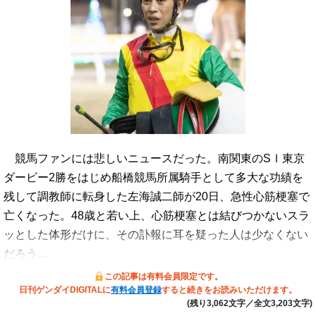
競馬ファンには悲しいニュースだった。南関東のSⅠ東京
ダービー2勝をはじめ船橋競馬所属騎手として多大な功績を
残して調教師に転身した左海誠二師が20日、急性心筋梗塞で
亡くなった。48歳と若い上、心筋梗塞とは結びつかないスラ
ッとした体形だけに、その訃報に耳を疑った人は少なくない
だろう…
この記事は有料会員限定です。
日刊ゲンダイDIGITALに
有料会員登録
すると続きをお読みいただけます。
(残り3,062文字／全文3,203文字)