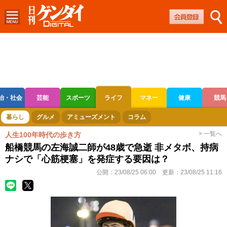
治・社会
芸能
スポーツ
ライフ
マネー
健康
競馬
ボートレース
競輪
オートレース
暮らし
グルメ
アミューズメント
コラム
> 一覧へ
人生100年時代の歩き方
船橋競馬の左海誠二師が48歳で急逝 非メタボ、持病
ナシで「心筋梗塞」を発症する要因は？
公開：
23/08/25 06:00
更新：
23/08/25 11:16