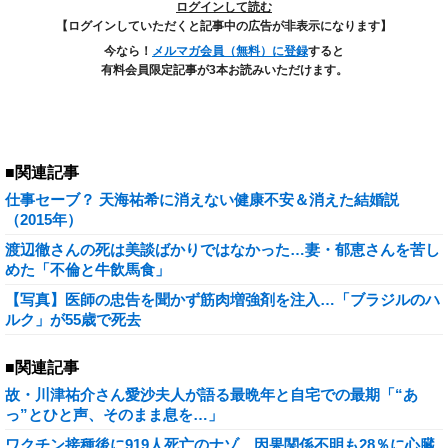
ログインして読む
【ログインしていただくと記事中の広告が非表示になります】
今なら！
メルマガ会員（無料）に登録
すると
有料会員限定記事が3本お読みいただけます。
■関連記事
仕事セーブ？ 天海祐希に消えない健康不安＆消えた結婚説
（2015年）
渡辺徹さんの死は美談ばかりではなかった…妻・郁恵さんを苦し
めた「不倫と牛飲馬食」
【写真】医師の忠告を聞かず筋肉増強剤を注入…「ブラジルのハ
ルク」が55歳で死去
■関連記事
故・川津祐介さん愛沙夫人が語る最晩年と自宅での最期「“あ
っ”とひと声、そのまま息を…」
ワクチン接種後に919人死亡のナゾ…因果関係不明も28％に心臓