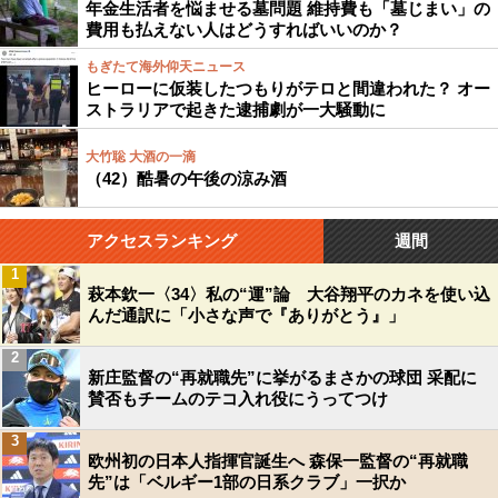
年金生活者を悩ませる墓問題 維持費も「墓じまい」の
費用も払えない人はどうすればいいのか？
もぎたて海外仰天ニュース
ヒーローに仮装したつもりがテロと間違われた？ オー
ストラリアで起きた逮捕劇が一大騒動に
大竹聡 大酒の一滴
（42）酷暑の午後の涼み酒
アクセスランキング
週間
1
萩本欽一〈34〉私の“運”論 大谷翔平のカネを使い込
んだ通訳に「小さな声で『ありがとう』」
2
新庄監督の“再就職先”に挙がるまさかの球団 采配に
賛否もチームのテコ入れ役にうってつけ
3
欧州初の日本人指揮官誕生へ 森保一監督の“再就職
先”は「ベルギー1部の日系クラブ」一択か