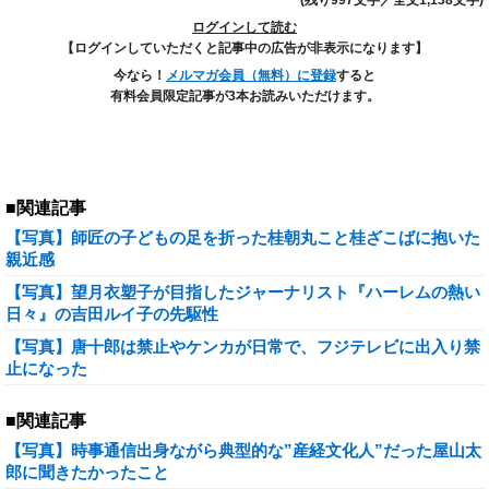
(残り997文字／全文1,138文字)
ログインして読む
【ログインしていただくと記事中の広告が非表示になります】
今なら！
メルマガ会員（無料）に登録
すると
有料会員限定記事が3本お読みいただけます。
■関連記事
【写真】師匠の子どもの足を折った桂朝丸こと桂ざこばに抱いた
親近感
【写真】望月衣塑子が目指したジャーナリスト『ハーレムの熱い
日々』の吉田ルイ子の先駆性
【写真】唐十郎は禁止やケンカが日常で、フジテレビに出入り禁
止になった
■関連記事
【写真】時事通信出身ながら典型的な”産経文化人”だった屋山太
郎に聞きたかったこと