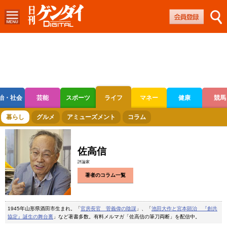
治・社会
芸能
スポーツ
ライフ
マネー
健康
競馬
ボートレース
競輪
オートレース
暮らし
グルメ
アミューズメント
コラム
佐高信
評論家
著者のコラム一覧
1945年山形県酒田市生まれ。「
官房長官 菅義偉の陰謀
」、「
池田大作と宮本顕治 『創共
協定』誕生の舞台裏
」など著書多数。有料メルマガ「佐高信の筆刀両断」を配信中。