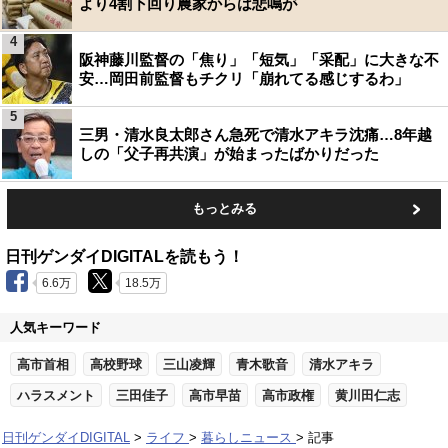
より4割下回り農家からは悲鳴が
4
阪神藤川監督の「焦り」「短気」「采配」に大きな不
安…岡田前監督もチクリ「崩れてる感じするわ」
5
三男・清水良太郎さん急死で清水アキラ沈痛…8年越
しの「父子再共演」が始まったばかりだった
もっとみる
日刊ゲンダイDIGITALを読もう！
6.6万
18.5万
人気キーワード
高市首相
高校野球
三山凌輝
青木歌音
清水アキラ
ハラスメント
三田佳子
高市早苗
高市政権
黄川田仁志
日刊ゲンダイDIGITAL
ライフ
暮らしニュース
記事