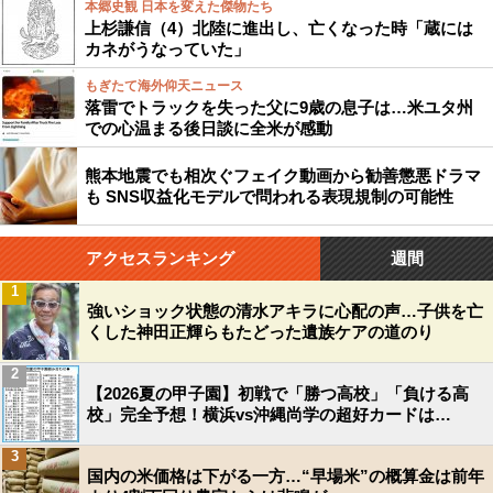
本郷史観 日本を変えた傑物たち
上杉謙信（4）北陸に進出し、亡くなった時「蔵には
カネがうなっていた」
もぎたて海外仰天ニュース
落雷でトラックを失った父に9歳の息子は…米ユタ州
での心温まる後日談に全米が感動
熊本地震でも相次ぐフェイク動画から勧善懲悪ドラマ
も SNS収益化モデルで問われる表現規制の可能性
アクセスランキング
週間
1
強いショック状態の清水アキラに心配の声…子供を亡
くした神田正輝らもたどった遺族ケアの道のり
2
【2026夏の甲子園】初戦で「勝つ高校」「負ける高
校」完全予想！横浜vs沖縄尚学の超好カードは…
3
国内の米価格は下がる一方…“早場米”の概算金は前年