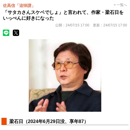
> 一覧へ
佐高信「追悼譜」
「サタカさんスケベでしょ」と言われて、作家・梁石日を
いっぺんに好きになった
公開：
24/07/15 17:00
更新：
24/07/15 17:00
梁石日（2024年6月29日没、享年87）