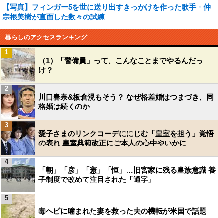
【写真】フィンガー5を世に送り出すきっかけを作った歌手・仲
宗根美樹が直面した数々の試練
暮らしのアクセスランキング
1
（1）「警備員」って、こんなことまでやるんだっ
け？
2
川口春奈&板倉滉もそう？ なぜ格差婚はつまづき、同
格婚は続くのか
3
愛子さまのリンクコーデににじむ「皇室を担う」覚悟
の表れ 皇室典範改正にご本人の心中やいかに
4
「朝」「彦」「憲」「恒」…旧宮家に残る皇族意識 養
子制度で改めて注目された「通字」
5
毒ヘビに噛まれた妻を救った夫の機転が米国で話題