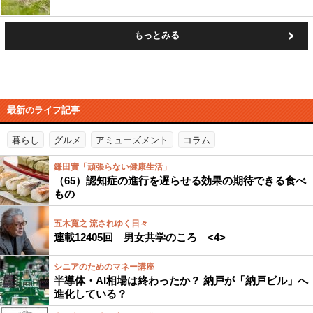
もっとみる
最新のライフ記事
暮らし
グルメ
アミューズメント
コラム
鎌田實「頑張らない健康生活」
（65）認知症の進行を遅らせる効果の期待できる食べ
もの
五木寛之 流されゆく日々
連載12405回 男女共学のころ <4>
シニアのためのマネー講座
半導体・AI相場は終わったか？ 納戸が「納戸ビル」へ
進化している？