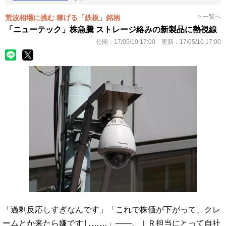
> 一覧へ
荒波相場に挑む 稼げる「鉄板」銘柄
「ニューテック」株急騰 ストレージ絡みの新製品に熱視線
公開：
17/05/10 17:00
更新：
17/05/10 17:00
「過剰反応しすぎなんです」「これで株価が下がって、クレ
ームとか来たら嫌ですし……」――。ＩＲ担当にとって自社