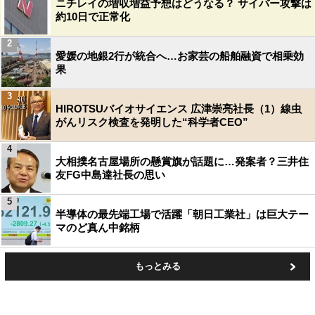
ニチレイの増収増益予想はどうなる？ サイバー攻撃は
約10日で正常化
2
愛媛の地銀2行が統合へ…お家芸の船舶融資で相乗効
果
3
HIROTSUバイオサイエンス 広津崇亮社長（1）線虫
がんリスク検査を発明した“科学者CEO”
4
大相撲名古屋場所の懸賞旗が話題に…発案者？三井住
友FG中島達社長の思い
5
半導体の最先端工場で活躍「朝日工業社」は巨大テー
マのど真ん中銘柄
もっとみる