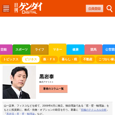
芸能
スポーツ
ライフ
マネー
健康
競馬
公営競
ボートレース
競輪
オートレース
トピックス
ビジネス
株・ＦＸ
暮らし・税
不動産
こづかい稼
黒岩泰
株式アナリスト
著者のコラム一覧
山一証券、フィスコなどを経て、2009年4月に独立。独自理論である「窓・壁・軸理論」を
もとに投資家に、株式・先物・オプションの助言を行う。著書に「
究極のテクニカル分析
」
「
黒岩流～窓・壁・軸理論
」など。