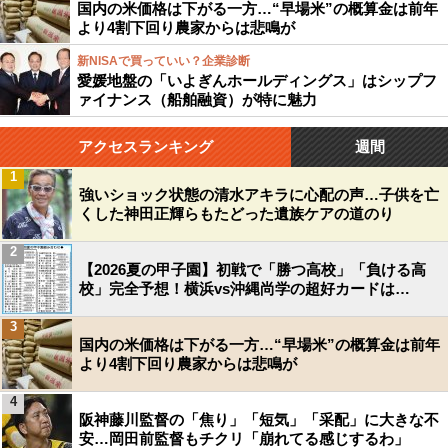
国内の米価格は下がる一方…“早場米”の概算金は前年
より4割下回り農家からは悲鳴が
新NISAで買っていい？企業診断
愛媛地盤の「いよぎんホールディングス」はシップフ
ァイナンス（船舶融資）が特に魅力
アクセスランキング
週間
1
強いショック状態の清水アキラに心配の声…子供を亡
くした神田正輝らもたどった遺族ケアの道のり
2
【2026夏の甲子園】初戦で「勝つ高校」「負ける高
校」完全予想！横浜vs沖縄尚学の超好カードは…
3
国内の米価格は下がる一方…“早場米”の概算金は前年
より4割下回り農家からは悲鳴が
4
阪神藤川監督の「焦り」「短気」「采配」に大きな不
安…岡田前監督もチクリ「崩れてる感じするわ」