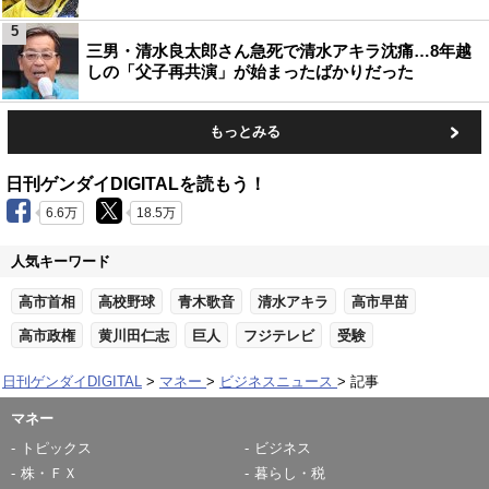
5
三男・清水良太郎さん急死で清水アキラ沈痛…8年越
しの「父子再共演」が始まったばかりだった
もっとみる
日刊ゲンダイDIGITALを読もう！
6.6万
18.5万
人気キーワード
高市首相
高校野球
青木歌音
清水アキラ
高市早苗
高市政権
黄川田仁志
巨人
フジテレビ
受験
日刊ゲンダイDIGITAL
マネー
ビジネスニュース
記事
マネー
トピックス
ビジネス
株・ＦＸ
暮らし・税