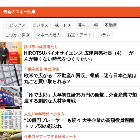
最新のマネー記事
トピックス
ビジネス
株・ＦＸ
暮らし・税
不動産
こづかい稼ぎ
マネーの達人
お宝・アート
コラム
語り部の経営者たち
HIROTSUバイオサイエンス 広津崇亮社長（4）「が
んが怖くない時代をつくりたい」
不動産業界 噂の現場
欧米で広がる「不動産AI買収」脅威…迷う日本企業は
丸ごと買い取られる？
「ゆで太郎」大卒初任給35万円の衝撃…外食産業で加
速する劇的な人材争奪戦
人生100年時代の歩き方
“10億円プレーヤー”も続々 大手企業の高額役員報酬
トップ50の顔ぶれ
仕事力がアップする経済ノート