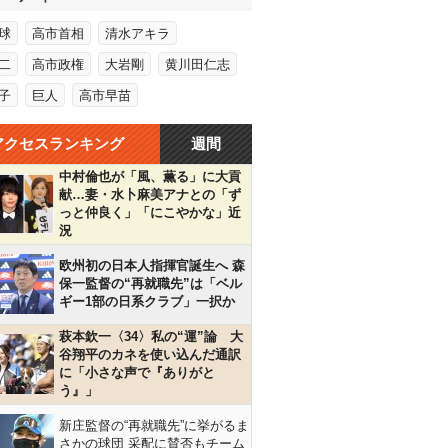
球
高市首相
清水アキラ
二
高市政権
大岩剛
黄川田仁志
子
巨人
高市早苗
アクセスランキング
週間
中村倫也が「風、薫る」に大貢
献…妻・水卜麻美アナとの「ず
っと仲良く」「にこやかな」近
況
欧州初の日本人指揮官誕生へ 森
保一監督の“再就職先”は「ベル
ギー1部の日系クラブ」一択か
萩本欽一〈34〉私の“運”論 大
谷翔平のカネを使い込んだ通訳
に「小さな声で『ありがと
う』」
新庄監督の“再就職先”に挙がるま
さかの球団 采配に賛否もチーム