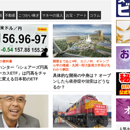
税
不動産
こづかい稼ぎ
マネーの達人
お宝・アート
コラム
の教科書
開業まであと4年、カジノIR、ギャンブ
ル学の権威・丸岡一郎大阪商大学長が丸
ハンター「iシェアーズ円高
わかり解説
ーカスETF」は円高をチャ
具体的な開発の中身は？ オープ
に変える日本初のETF
ンしたら依存症や治安はどうな
るか？
人気