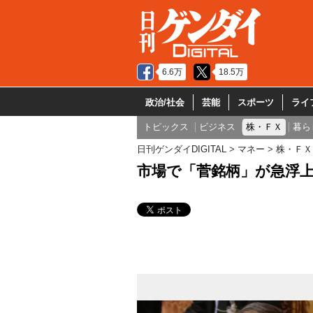
6.6万
18.5万
政治/社会
芸能
スポーツ
ライ
トピックス
ビジネス
株・ＦＸ
暮ら
日刊ゲンダイDIGITAL
マネー
株・ＦＸ
市場で「菅銘柄」が急浮上