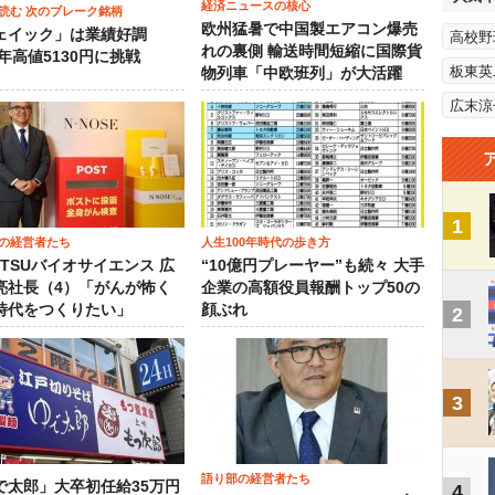
経済ニュースの核心
読む 次のブレーク銘柄
欧州猛暑で中国製エアコン爆売
ェイック」は業績好調
高校野
れの裏側 輸送時間短縮に国際貨
3年高値5130円に挑戦
板東英
物列車「中欧班列」が大活躍
広末涼
1
の経営者たち
人生100年時代の歩き方
OTSUバイオサイエンス 広
“10億円プレーヤー”も続々 大手
亮社長（4）「がんが怖く
企業の高額役員報酬トップ50の
時代をつくりたい」
顔ぶれ
2
3
語り部の経営者たち
で太郎」大卒初任給35万円
4