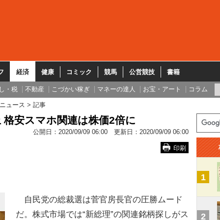
フ
経済
健康
コミック
競馬
公営競技
書籍
し・税
不動産
こづかい稼ぎ
マネーの達人
お宝・アート
コラム
ニュース
記事
 格安スマホ関連は株価2倍に
公開日：
2020/09/09 06:00
更新日：
2020/09/09 06:00
印刷
1
自民党の総裁選は菅官房長官の圧勝ムード
だ。株式市場では“新総理”の関連銘柄探しがス
2