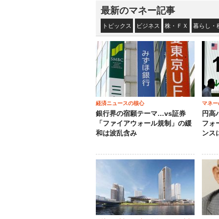
最新のマネー記事
トピックス
ビジネス
株・ＦＸ
暮らし・
経済ニュースの核心
マネー
銀行界の宿願テーマ…vs証券
円高
「ファイアウォール規制」の緩
フォ
和は波乱含み
ンス