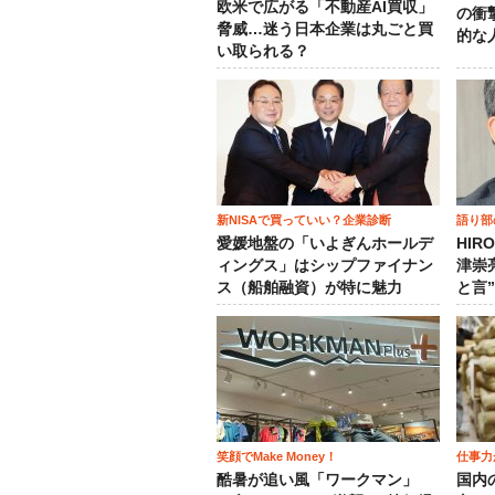
欧米で広がる「不動産AI買収」
の衝
脅威…迷う日本企業は丸ごと買
的な
い取られる？
新NISAで買っていい？企業診断
語り部
愛媛地盤の「いよぎんホールデ
HIR
ィングス」はシップファイナン
津崇
ス（船舶融資）が特に魅力
と言
笑顔でMake Money！
仕事力
酷暑が追い風「ワークマン」
国内