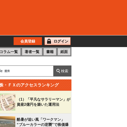
会員登録
ログイン
コラム一覧
著者一覧
書籍
紙面
株・ＦＸのアクセスランキング
（1）「平凡なサラリーマン」が
資産2億円を築いた運用法
酷暑が追い風「ワークマン」
“ブルーカラーの逆襲”で株価爆