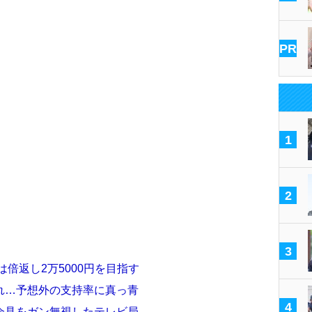
PR
1
2
3
倍返し2万5000円を目指す
れ…予想外の支持率に真っ青
4
会見をガン無視したテレビ局