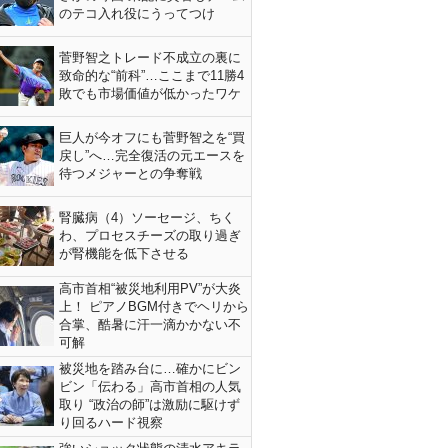
のテコ入れ役にうってつけ
菅野智之トレード不成立の裏に
致命的な“前科”…ここまで11勝4
敗でも市場価値が低かったワケ
巨人が今オフにも菅野智之を“買
戻し”へ…完全復活の元エースを
待つメジャーとの争奪戦
腎臓病（4）ソーセージ、ちく
わ、プロセスチーズの取り過ぎ
が腎機能を低下させる
高市首相“被災地利用PV”が大炎
上！ ピアノBGM付きでヘリから
合掌、酷暑に汗一滴かかない不
可解
被災地を踏み台に…確かにビン
ビン「伝わる」高市首相の人気
取り “政治の師”は激励に駆けず
り回るハード視察