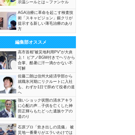
示温シールとは～ファンケル
AGA治療に革命を起こす検査技
術「スキャビジョン」銀クリが
提示する新しい薄毛治療のあり
方
編集部オススメ
高市首相“被災地利用PV”が大炎
上！ ピアノBGM付きでヘリから
合掌、酷暑に汗一滴かかない不
可解
佐藤二朗は信州大経済学部から
就職氷河期にリクルートに入社
も、わずか1日で辞めて役者の道
へ
強いショック状態の清水アキラ
に心配の声…子供を亡くした神
田正輝らもたどった遺族ケアの
道のり
石原プロ「炊き出しの流儀」 被
災地一番乗りがエラいわけでは