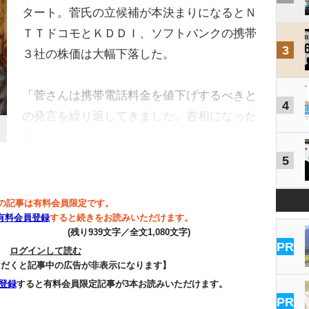
タート。菅氏の立候補が本決まりになるとＮ
ＴＴドコモとＫＤＤＩ、ソフトバンクの携帯
3
３社の株価は大幅下落した。
「菅さんは携帯電話料金を値下げするべきと
4
の発言を繰り返してきました。首相になった
ら…
5
の記事は有料会員限定です。
有料会員登録
すると続きをお読みいただけます。
(残り939文字／全文1,080文字)
PR
ログインして読む
ただくと記事中の広告が非表示になります】
登録
すると有料会員限定記事が3本お読みいただけます。
PR