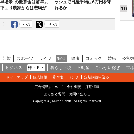
“早場米”の概算金は前年よ
ッシュで日経平均は6万円を守
割下回り農家からは悲鳴が
れるか
10
う！
6.6万
18.5万
芸能
スポーツ
ライフ
経済
健康
コミック
競馬
公営
ビジネス
株・ＦＸ
暮らし・税
不動産
こづかい稼ぎ
マ
ー
サイトマップ
個人情報
著作権
リンク
定期購読申込み
広告掲載について
会社概要
採用情報
よくある質問・お問い合わせ
Copyright (C) Nikkan Gendai. All Rights Reserved