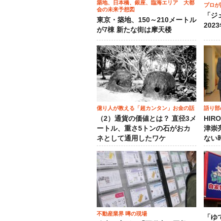
築地、日本橋、銀座、臨海エリア 大都
プロが
会の未来予想図
「ジ
東京・築地、150～210メートル
202
が7棟 新たな街は摩天楼
億り人が教える「超カンタン」お金の話
語り部
（2）通貨の価値とは？ 直径3メ
HIR
ートル、重さ5トンの石がおカ
津崇
ネとして通用したワケ
ない
不動産業界 噂の現場
「ゆ