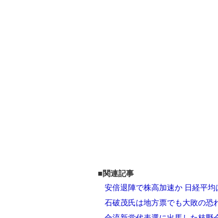
■関連記事
安倍退陣で株高加速か 日経平均は
石破茂氏は地方票でも大敗の恐
合流新党代表選に出馬した枝野