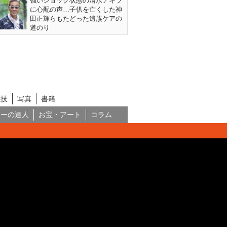
強いショック状態の清水アキラ
に心配の声…子供を亡くした神
田正輝らもたどった遺族ケアの
道のり
競技
写真
書籍
ネーの達人
お宝・アート
コラム