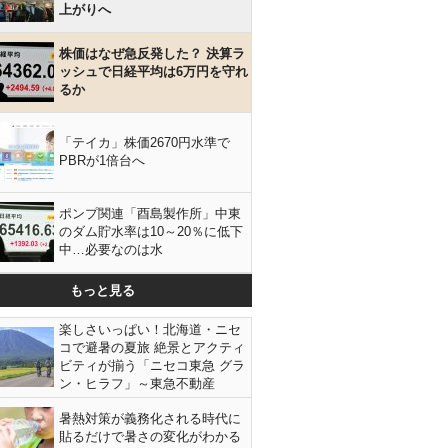
上がりへ
株価はなぜ急反発した？ 決算ラ
ッシュで日経平均は6万円を守れ
るか
「テイカ」株価2670円水準で
PBRが1倍台へ
ポンプ関連「酉島製作所」中東
のダム貯水率は10～20％に低下
中…必要なのは水
もっと見る
楽しさいっぱい！北海道・ニセ
コで避暑の夏旅 絶景とアクティ
ビティが揃う「ニセコ東急 グラ
ン・ヒラフ」～東急不動産
暑熱対策が義務化される時代に
貼るだけで暑さの変化がわかる