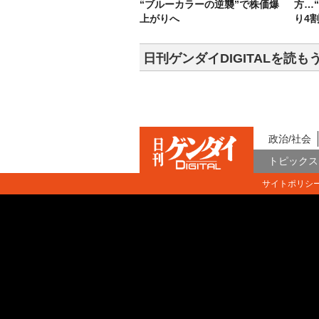
“ブルーカラーの逆襲”で株価爆
方…
上がりへ
り4
日刊ゲンダイDIGITALを読も
政治/社会
トピックス
サイトポリシ