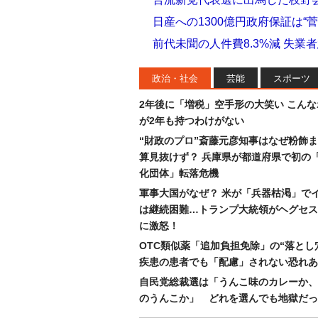
日産への1300億円政府保証は“
前代未聞の人件費8.3%減 失業
政治・社会
芸能
スポーツ
2年後に「増税」空手形の大笑い こん
が2年も持つわけがない
“財政のプロ”斎藤元彦知事はなぜ粉飾
算見抜けず？ 兵庫県が都道府県で初の
化団体」転落危機
軍事大国がなぜ？ 米が「兵器枯渇」で
は継続困難…トランプ大統領がヘグセス
に激怒！
OTC類似薬「追加負担免除」の“落とし
疾患の患者でも「配慮」されない恐れあ
自民党総裁選は「うんこ味のカレーか、
のうんこか」 どれを選んでも地獄だっ