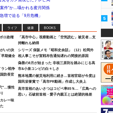
菅案件”か…囁かれる蜜月関係
者急増で迫る「9月危機」
5
ライフ
健康
BOOKS
なボロ政権
「高市中心」視察動画と「空気読む」被災者…支
持離れも納得
まがいの決
シリーズ 保阪メモ「昭和史余話」（12）松岡外
「早期健全
相人事こそが宣戦布告通知遅れの間接的原因
偽善の8月が始まった 非核三原則を踏みにじる高
イラン戦争
市&小泉コンビの白々しさ
国防長官
熊本地震の被災地利用に続き…首相官邸が今度は
国民栄誉賞で「高市PR動画」作成し大炎上
穴”…慢性
高市首相のあいさつはコピペ率85％…「広島への
り
思い」石破前首相・愛子内親王とは絶望的格差
カレー味
た