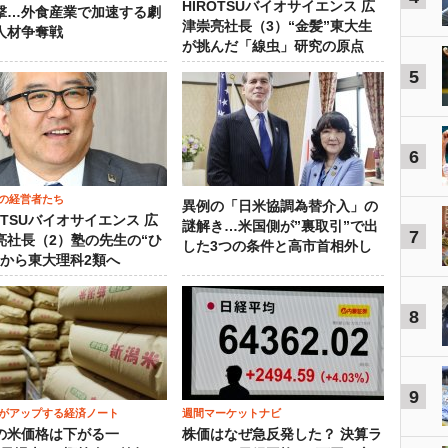
HIROTSUバイオサイエンス 広
撃…外食産業で加速する劇
津崇亮社長（3）“金髪”東大生
人材争奪戦
が挑んだ「線虫」研究の原点
5
6
の経営者たち
異例の「日米協調為替介入」の
OTSUバイオサイエンス 広
謎解き…米国側が”裏取引”で出
7
亮社長（2）塾の先生の“ひ
した3つの条件と高市首相外し
”から東大理科2類へ
8
9
がアップする経済ノート
週間マーケットナビ
の米価格は下がる一
株価はなぜ急反発した？ 決算ラ