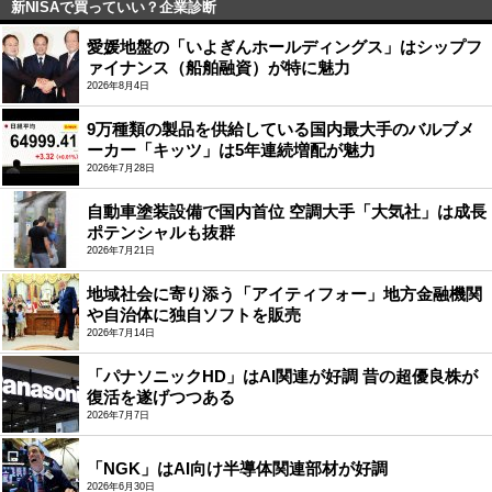
新NISAで買っていい？企業診断
愛媛地盤の「いよぎんホールディングス」はシップフ
ァイナンス（船舶融資）が特に魅力
2026年8月4日
9万種類の製品を供給している国内最大手のバルブメ
ーカー「キッツ」は5年連続増配が魅力
2026年7月28日
自動車塗装設備で国内首位 空調大手「大気社」は成長
ポテンシャルも抜群
2026年7月21日
地域社会に寄り添う「アイティフォー」地方金融機関
や自治体に独自ソフトを販売
2026年7月14日
「パナソニックHD」はAI関連が好調 昔の超優良株が
復活を遂げつつある
2026年7月7日
「NGK」はAI向け半導体関連部材が好調
2026年6月30日