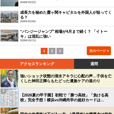
2026年3月31日
成長力を秘めた霞ヶ関キャピタルを外国人が狙ってく
る？
2026年3月24日
“バンジージャンプ”相場が4月まで続く？ 「イトー
キ」は混乱に強い
2026年3月17日
次のページ
1
2
3
アクセスランキング
週間
1
強いショック状態の清水アキラに心配の声…子供を亡
くした神田正輝らもたどった遺族ケアの道のり
2
【2026夏の甲子園】初戦で「勝つ高校」「負ける高
校」完全予想！横浜vs沖縄尚学の超好カードは…
3