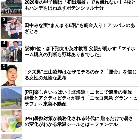
2026夏の甲子園は「初出場校」でも侮れない！ 4校と
もハンデをはね返すポテンシャル十分
3
田中みな実“まんまるE乳”も筋金入り！アッパレのあ
ざとさ
4
阪神1位・森下翔太を英才教育 父親が明かす「マイホ
ーム購入の判断も野球ありきでした」
5
“クズ男”三山凌輝はなぜモテるのか？「運命」を信じ
る女性の危険な思考
[PR]楽しさいっぱい！北海道・ニセコで避暑の夏旅
絶景とアクティビティが揃う「ニセコ東急 グラン・ヒ
ラフ」～東急不動産
[PR]暑熱対策が義務化される時代に 貼るだけで暑さ
の変化がわかる示温シールとは～ファンケル