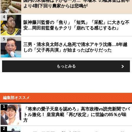
国内の米価格は下がる一方…“早場米”の概算金は前年
より4割下回り農家からは悲鳴が
4
阪神藤川監督の「焦り」「短気」「采配」に大きな不
安…岡田前監督もチクリ「崩れてる感じするわ」
5
三男・清水良太郎さん急死で清水アキラ沈痛…8年越
しの「父子再共演」が始まったばかりだった
もっとみる
編集部オススメ
1
「将来の愛子天皇を認めろ」高市政権vs読売新聞でバ
トル激化！ 皇室典範「再び改定」に世論の85％が味
方
2