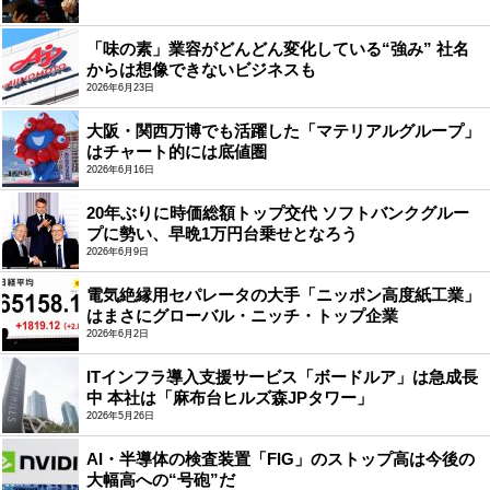
「味の素」業容がどんどん変化している“強み” 社名
からは想像できないビジネスも
2026年6月23日
大阪・関西万博でも活躍した「マテリアルグループ」
はチャート的には底値圏
2026年6月16日
20年ぶりに時価総額トップ交代 ソフトバンクグルー
プに勢い、早晩1万円台乗せとなろう
2026年6月9日
電気絶縁用セパレータの大手「ニッポン高度紙工業」
はまさにグローバル・ニッチ・トップ企業
2026年6月2日
ITインフラ導入支援サービス「ボードルア」は急成長
中 本社は「麻布台ヒルズ森JPタワー」
2026年5月26日
AI・半導体の検査装置「FIG」のストップ高は今後の
大幅高への“号砲”だ