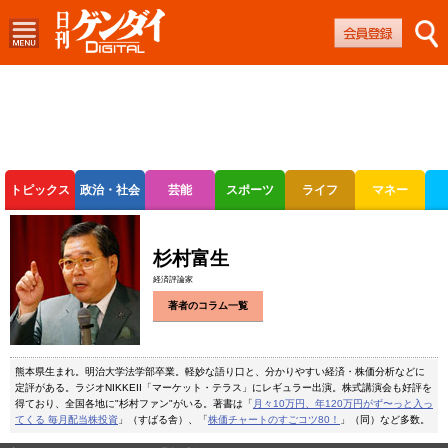
トピックス
政治・社会
芸能
スポーツ
ライフ
マネー
ボートレース
競輪
オートレース
杉村富生
経済評論家
著者のコラム一覧
熊本県生まれ。明治大学法学部卒業。軽妙な語り口と、分かりやすい経済・株価分析などに
定評がある。ラジオNIKKEII「マーケット・テラス」にレギュラー出演。株式講演会も好評を
得ており、全国各地に"杉村ファン"がいる。著書は「
月々10万円、年120万円がず〜っと入っ
てくる 毎月配当株投資
」（すばる舎）、「
株価チャートのすごコツ80！
」（同）など多数。