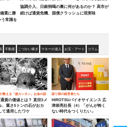
協調介入、日銀恫喝の裏に何があるのか？ 高市が
備選に勝
続けば通貨危機、国債クラッシュに現実味
いう常識を
税
不動産
こづかい稼ぎ
マネーの達人
お宝・アート
コラム
が教える「超カンタン」お金の話
語り部の経営者たち
）通貨の価値とは？ 直径3メ
HIROTSUバイオサイエンス 広
ル、重さ5トンの石がおカ
津崇亮社長（4）「がんが怖く
して通用したワケ
ない時代をつくりたい」