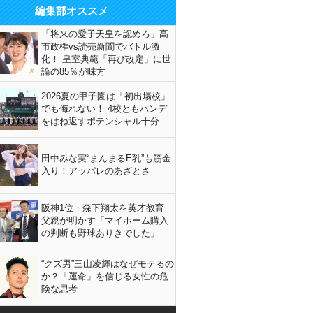
編集部オススメ
「将来の愛子天皇を認めろ」高
市政権vs読売新聞でバトル激
化！ 皇室典範「再び改定」に世
論の85％が味方
2026夏の甲子園は「初出場校」
でも侮れない！ 4校ともハンデ
をはね返すポテンシャル十分
田中みな実“まんまるE乳”も筋金
入り！アッパレのあざとさ
阪神1位・森下翔太を英才教育
父親が明かす「マイホーム購入
の判断も野球ありきでした」
“クズ男”三山凌輝はなぜモテるの
か？「運命」を信じる女性の危
険な思考