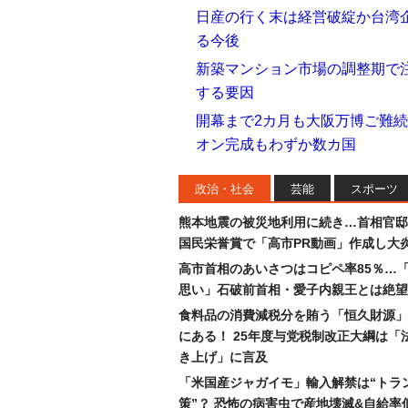
日産の行く末は経営破綻か台湾
る今後
新築マンション市場の調整期で
する要因
開幕まで2カ月も大阪万博ご難続
オン完成もわずか数カ国
政治・社会
芸能
スポーツ
熊本地震の被災地利用に続き…首相官邸
国民栄誉賞で「高市PR動画」作成し大
高市首相のあいさつはコピペ率85％…
思い」石破前首相・愛子内親王とは絶望
食料品の消費減税分を賄う「恒久財源」
にある！ 25年度与党税制改正大綱は「
き上げ」に言及
「米国産ジャガイモ」輸入解禁は“トラ
策”？ 恐怖の病害虫で産地壊滅&自給率