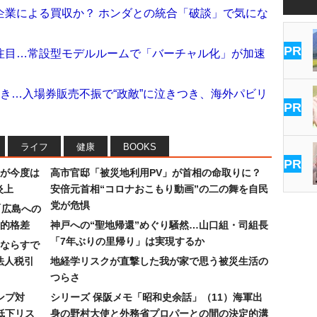
企業による買収か？ ホンダとの統合「破談」で気にな
PR
注目…常設型モデルルームで「バーチャル化」が加速
き…入場券販売不振で“政敵”に泣きつき、海外パビリ
PR
ライフ
健康
BOOKS
PR
が今度は
高市官邸「被災地利用PV」が首相の命取りに？
炎上
安倍元首相“コロナおこもり動画”の二の舞を自民
党が危惧
「広島への
的格差
神戸への“聖地帰還”めぐり騒然…山口組・司組長
「7年ぶりの里帰り」は実現するか
ならすで
法人税引
地経学リスクが直撃した我が家で思う被災生活の
つらさ
ンプ対
シリーズ 保阪メモ「昭和史余話」（11）海軍出
低下リス
身の野村大使と外務省プロパーとの間の決定的溝