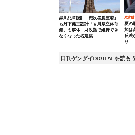
政官財
黒川紀章設計「戦没者慰霊塔」
夏の
も丹下健三設計「香川県立体育
如は
館」も解体…財政難で維持でき
反映
なくなった名建築
り
日刊ゲンダイDIGITALを読も