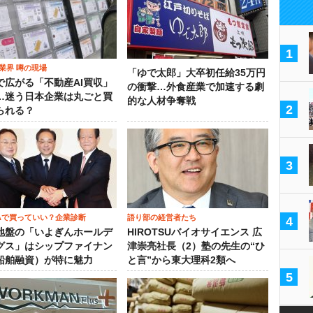
1
業界 噂の現場
「ゆで太郎」大卒初任給35万円
で広がる「不動産AI買収」
の衝撃…外食産業で加速する劇
…迷う日本企業は丸ごと買
的な人材争奪戦
2
られる？
3
SAで買っていい？企業診断
語り部の経営者たち
4
地盤の「いよぎんホールデ
HIROTSUバイオサイエンス 広
グス」はシップファイナン
津崇亮社長（2）塾の先生の“ひ
船舶融資）が特に魅力
と言”から東大理科2類へ
5