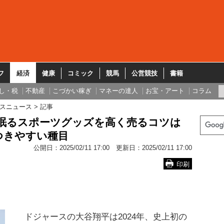
フ
経済
健康
コミック
競馬
公営競技
書籍
し・税
不動産
こづかい稼ぎ
マネーの達人
お宝・アート
コラム
スニュース
記事
に眠るスポーツグッズを高く売るコツは
つきやすい種目
公開日：
2025/02/11 17:00
更新日：
2025/02/11 17:00
印刷
ドジャースの大谷翔平は2024年、史上初の