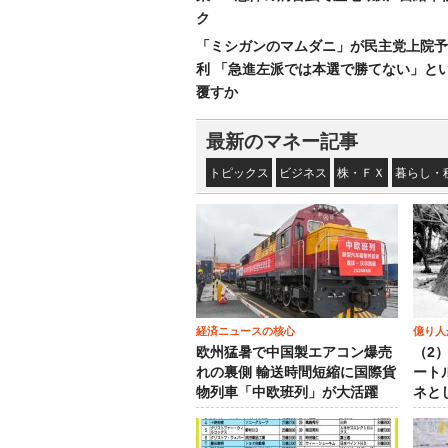
ク
「ミシガンのマムダニ」が民主党上院予
利 「急進左派では本選で勝てない」と
覆すか
最新のマネー記事
トピックス
ビジネス
株・ＦＸ
暮らし・
経済ニュースの核心
億り人
欧州猛暑で中国製エアコン爆売
（2
れの裏側 輸送時間短縮に国際貨
ート
物列車「中欧班列」が大活躍
ネと