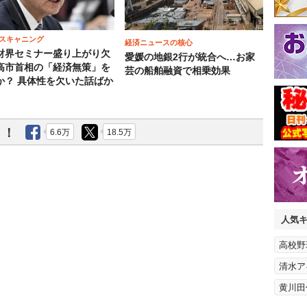
スキャニング
経済ニュースの核心
財界セミナー盛り上がり欠
愛媛の地銀2行が統合へ…お家
高市首相の「経済無策」を
芸の船舶融資で相乗効果
か？ 具体性を欠いた話ばか
う！
6.6万
18.5万
人気
高校野
清水ア
黄川田