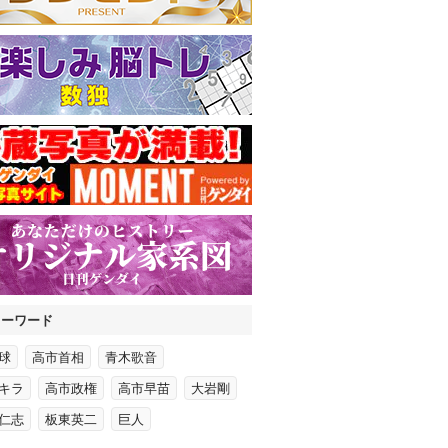
キーワード
球
高市首相
青木歌音
キラ
高市政権
高市早苗
大岩剛
仁志
板東英二
巨人