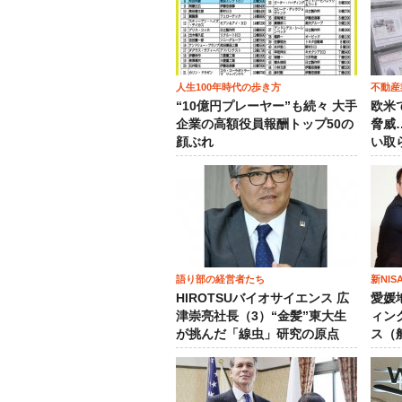
人生100年時代の歩き方
不動産
“10億円プレーヤー”も続々 大手
欧米
企業の高額役員報酬トップ50の
脅威
顔ぶれ
い取
語り部の経営者たち
新NI
HIROTSUバイオサイエンス 広
愛媛
津崇亮社長（3）“金髪”東大生
ィン
が挑んだ「線虫」研究の原点
ス（