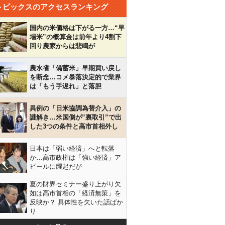
トピックスのアクセスランキング
国内の米価格は下がる一方…“早
場米”の概算金は前年より4割下
回り農家からは悲鳴が
農水省「備蓄米」早期買い戻し
を断念…コメ暴落決定的で業界
は「もう手遅れ」と落胆
異例の「日米協調為替介入」の
謎解き…米国側が”裏取引”で出
した3つの条件と高市首相外し
日本は「弱い経済」へと転落
か…高市政権は「強い経済」ア
ピールに躍起だが
夏の財界セミナー盛り上がり欠
如は高市首相の「経済無策」を
反映か？ 具体性を欠いた話ばか
り