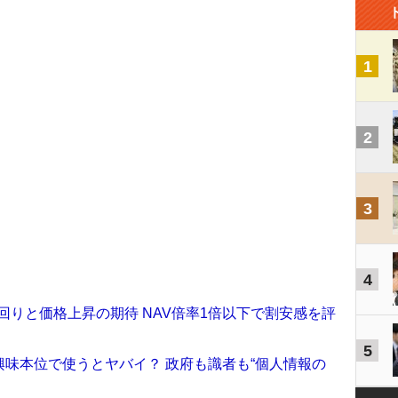
1
2
3
4
回りと価格上昇の期待 NAV倍率1倍以下で割安感を評
5
興味本位で使うとヤバイ？ 政府も識者も“個人情報の