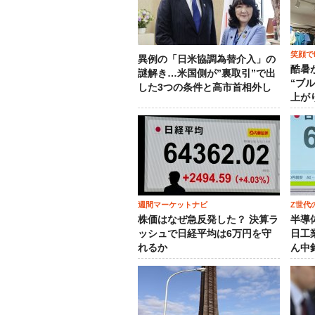
笑顔でM
異例の「日米協調為替介入」の
酷暑
謎解き…米国側が”裏取引”で出
“ブ
した3つの条件と高市首相外し
上が
週間マーケットナビ
Z世代
株価はなぜ急反発した？ 決算ラ
半導
ッシュで日経平均は6万円を守
日工
れるか
ん中