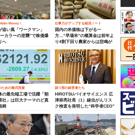
ake Money！
仕事力がアップする経済ノート
が追い風「ワークマン」
国内の米価格は下がる一
ルーカラーの逆襲”で株価爆
方…“早場米”の概算金は前年よ
りへ
り4割下回り農家からは悲鳴が
のための株式投資
語り部の経営者たち
体の最先端工場で活躍「朝
HIROTSUバイオサイエンス 広
業社」は巨大テーマのど真
津崇亮社長（1）線虫がんリス
銘柄
ク検査を発明した“科学者CEO”