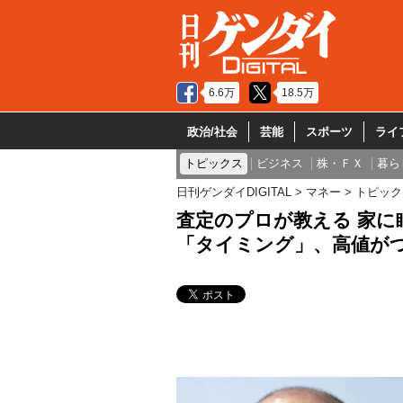
6.6万
18.5万
政治/社会
芸能
スポーツ
ライ
トピックス
ビジネス
株・ＦＸ
暮ら
日刊ゲンダイDIGITAL
マネー
トピック
査定のプロが教える 家
「タイミング」、高値が