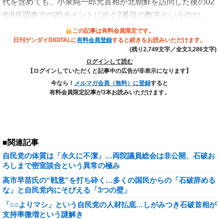
代を含めても、小泉純一郎元首相が北朝鮮を訪問した後の02
年9月調査での20ポイントに次ぐ2番目の数字というのだ。
この記事は有料会員限定です。
日刊ゲンダイDIGITALに
有料会員登録
すると続きをお読みいただけます。
(残り2,749文字／全文3,286文字)
ログインして読む
【ログインしていただくと記事中の広告が非表示になります】
今なら！
メルマガ会員（無料）に登録
すると
有料会員限定記事が3本お読みいただけます。
■関連記事
自民党の体質は「永久に不潔」…両院議員総会は非公開、石破お
ろしまで密室談合という異常の極み
高市早苗氏の“戦意”を打ち砕く…多くの国民からの「石破辞める
な」と自民党内にそびえる「3つの壁」
「○○よりマシ」という自民党の人材払底…しがみつき石破首相が
支持率微増という謎解き