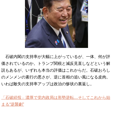
石破内閣の支持率が大幅に上がっているが、一体、何が評
価されているのか。トランプ関税と減反見直しなどという解
説もあるが、いずれも本当の評価はこれからだ。石破おろし
のメンメンの素行の悪さが、逆に首相の追い風になる皮肉。
いわば敵失の支持率アップは政治の惨状の裏返し。
「石破続投」濃厚で党内政局は形勢逆転…そしてこれから始
まる“逆襲劇”