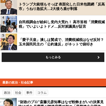
トランプ大統領もそっぽ 表面化した日米包囲網「反高
市」うねり急拡大…2大後ろ盾が剥落
4
自民税調会が紛糾し党内大荒れ！ 高市首相「消費税減
税」でいよいよトドメ…反対派議員が証言
5
「愛子天皇」潰しは賛成で、消費税減税はなぜ反対？
玉木国民民主の「公約違反」がネットで袋叩き
もっとみる
最新の政治・社会記事
政治
社会
事件
コラム
“財政のプロ”斎藤元彦知事はなぜ粉飾まがいの決算見