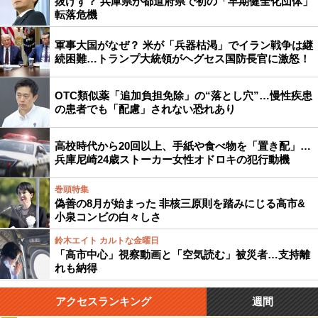
抜けず？ 兵庫県が都道府県で初の「早期健全化団体」
転落危機
軍事大国がなぜ？ 米が「兵器枯渇」でイラン戦争は継
続困難…トランプ大統領がヘグセス国防長官に激怒！
OTC類似薬「追加負担免除」の“落とし穴”…慢性疾患
の患者でも「配慮」されない恐れあり
高校時代から20回以上、手紙や食べ物を「置き配」…
兵庫尼崎24歳ストーカー女性オドロキの犯行動機
巻頭特集
偽善の8月が始まった 非核三原則を踏みにじる高市&
小泉コンビの白々しさ
鈴木エイト カルトな金曜日
「高市中心」視察動画と「空気読む」被災者…支持離
れも納得
アクセスランキング
週間