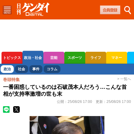
トピックス
政治・社会
芸能
スポーツ
ライフ
マネー
ボートレース
競輪
オートレース
政治
社会
事件
コラム
> 一覧へ
巻頭特集
一番困惑しているのは石破茂本人だろう…こんな首
相が支持率激増の世も末
公開：
25/08/26 17:00
更新：
25/08/26 17:00