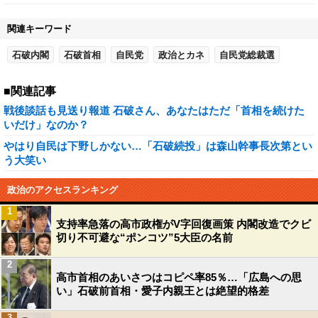
関連キーワード
石破内閣
石破首相
自民党
政治とカネ
自民党総裁選
■関連記事
戦後談話も見送り報道 石破さん、あなたはただ「首相を続けた
いだけ」なのか？
やはり自民は下野しかない…「石破続投」は森山幹事長次第とい
う大笑い
政治のアクセスランキング
1
支持率急落の高市政権がV字回復画策 内閣改造でクビ
切り不可避な“ポンコツ”5大臣の名前
2
高市首相のあいさつはコピペ率85％…「広島への思
い」石破前首相・愛子内親王とは絶望的格差
3