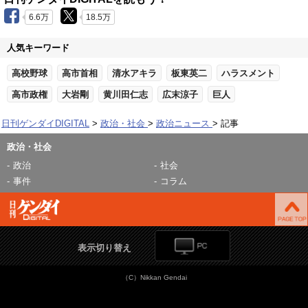
6.6万
18.5万
人気キーワード
高校野球
高市首相
清水アキラ
板東英二
ハラスメント
高市政権
大岩剛
黄川田仁志
広末涼子
巨人
日刊ゲンダイDIGITAL
政治・社会
政治ニュース
記事
政治・社会
政治
社会
事件
コラム
表示切り替え
（C）Nikkan Gendai