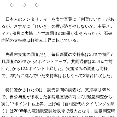
◇ ◇ ◇
日本人のメンタリティーを表す言葉に「判官びいき」があ
るが、さすがに「ひいき」の度が過ぎやしないか。主要メデ
ィアが8月に実施した世論調査の結果が出そろったが、石破
内閣の支持率は軒並み上昇に転じている。
先週末実施の調査だと、毎日新聞の支持率は33％で前回7
月調査の29％から4ポイントアップ。共同通信は35.4％で前
回7月から12.5ポイント上昇した。実施済みの調査も同様
で、2割台に沈んでいた支持率はおしなべて3割台に戻した。
特に驚かされたのは、読売新聞の調査だ。支持率は39％
で、自公与党が惨敗した参院選直後の前回7月緊急調査から
実に17ポイントも上昇。上げ幅（首相交代のタイミングを除
く）は2008年の電話調査開始以降で最大となり、面接調査時