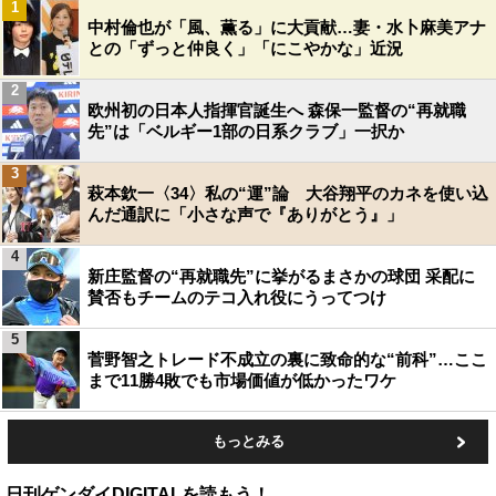
1
中村倫也が「風、薫る」に大貢献…妻・水卜麻美アナ
との「ずっと仲良く」「にこやかな」近況
2
欧州初の日本人指揮官誕生へ 森保一監督の“再就職
先”は「ベルギー1部の日系クラブ」一択か
3
萩本欽一〈34〉私の“運”論 大谷翔平のカネを使い込
んだ通訳に「小さな声で『ありがとう』」
4
新庄監督の“再就職先”に挙がるまさかの球団 采配に
賛否もチームのテコ入れ役にうってつけ
5
菅野智之トレード不成立の裏に致命的な“前科”…ここ
まで11勝4敗でも市場価値が低かったワケ
もっとみる
日刊ゲンダイDIGITALを読もう！