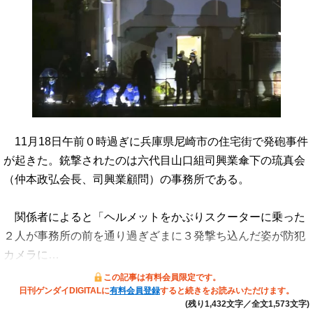
11月18日午前０時過ぎに兵庫県尼崎市の住宅街で発砲事件
が起きた。銃撃されたのは六代目山口組司興業傘下の琉真会
（仲本政弘会長、司興業顧問）の事務所である。
関係者によると「ヘルメットをかぶりスクーターに乗った
２人が事務所の前を通り過ぎざまに３発撃ち込んだ姿が防犯
カメラに…
この記事は有料会員限定です。
日刊ゲンダイDIGITALに
有料会員登録
すると続きをお読みいただけます。
(残り1,432文字／全文1,573文字)