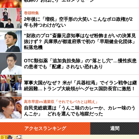
巻頭特集
2年後に「増税」空手形の大笑い こんなボロ政権が2
年も持つわけがない
“財政のプロ”斎藤元彦知事はなぜ粉飾まがいの決算見
抜けず？ 兵庫県が都道府県で初の「早期健全化団体」
転落危機
OTC類似薬「追加負担免除」の“落とし穴”…慢性疾患
の患者でも「配慮」されない恐れあり
軍事大国がなぜ？ 米が「兵器枯渇」でイラン戦争は継
続困難…トランプ大統領がヘグセス国防長官に激怒！
高市早苗vs適菜収「それでもバカとは戦え」
自民党総裁選は「うんこ味のカレーか、カレー味のう
んこか」 どれを選んでも地獄だった
アクセスランキング
週間
1