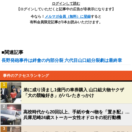
ログインして読む
【ログインしていただくと記事中の広告が非表示になります】
今なら！
メルマガ会員（無料）に登録
すると
有料会員限定記事が3本お読みいただけます。
■関連記事
長野発砲事件は絆會の内部分裂 六代目山口組分裂劇は最終章
事件のアクセスランキング
1
弟に成り済まし1億円の車券購入 山口組大物ヤクザ
「大の競輪好き」がバレたきっかけ
2
高校時代から20回以上、手紙や食べ物を「置き配」…
兵庫尼崎24歳ストーカー女性オドロキの犯行動機
3