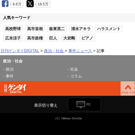
6.6万
18.5万
人気キーワード
高校野球
高市首相
板東英二
清水アキラ
ハラスメント
広末涼子
高市政権
巨人
大岩剛
ピアノ
日刊ゲンダイDIGITAL
政治・社会
事件ニュース
記事
政治・社会
政治
社会
事件
コラム
表示切り替え
（C）Nikkan Gendai