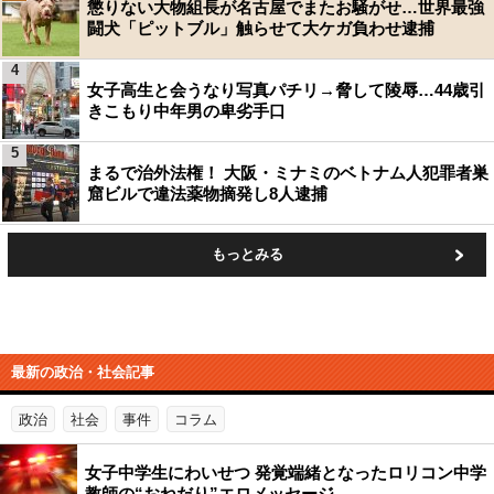
懲りない大物組長が名古屋でまたお騒がせ…世界最強
闘犬「ピットブル」触らせて大ケガ負わせ逮捕
4
女子高生と会うなり写真パチリ→脅して陵辱…44歳引
きこもり中年男の卑劣手口
5
まるで治外法権！ 大阪・ミナミのベトナム人犯罪者巣
窟ビルで違法薬物摘発し8人逮捕
もっとみる
最新の政治・社会記事
政治
社会
事件
コラム
女子中学生にわいせつ 発覚端緒となったロリコン中学
教師の“おねだり”エロメッセージ