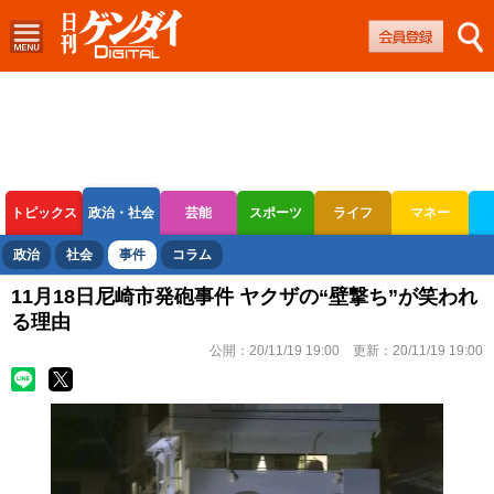
トピックス
政治・社会
芸能
スポーツ
ライフ
マネー
ボートレース
競輪
オートレース
政治
社会
事件
コラム
11月18日尼崎市発砲事件 ヤクザの“壁撃ち”が笑われ
る理由
公開：
20/11/19 19:00
更新：
20/11/19 19:00