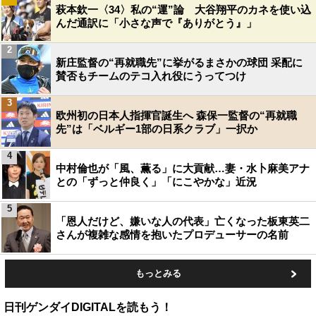
萩本欽一〈34〉私の“運”論 大谷翔平のカネを使い込
んだ通訳に「小さな声で『ありがとう』」
2
新庄監督の“再就職先”に挙がるまさかの球団 采配に
賛否もチームのテコ入れ役にうってつけ
3
欧州初の日本人指揮官誕生へ 森保一監督の“再就職
先”は「ベルギー1部の日系クラブ」一択か
4
中村倫也が「風、薫る」に大貢献…妻・水卜麻美アナ
との「ずっと仲良く」「にこやかな」近況
5
「恩人だけど、嫌いな人の代表」亡くなった板東英二
さんが複雑な感情を抱いたプロデューサーの名前
もっとみる
日刊ゲンダイDIGITALを読もう！