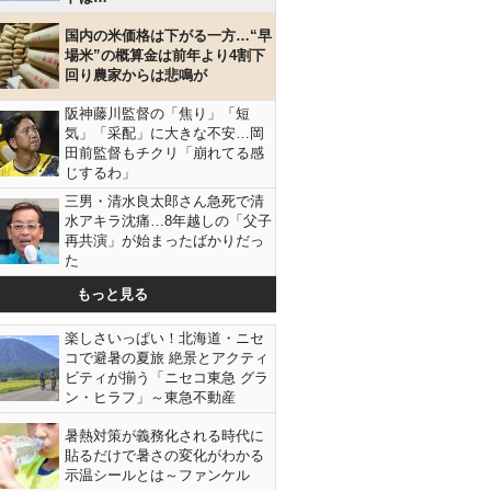
国内の米価格は下がる一方…“早
場米”の概算金は前年より4割下
回り農家からは悲鳴が
阪神藤川監督の「焦り」「短
気」「采配」に大きな不安…岡
田前監督もチクリ「崩れてる感
じするわ」
三男・清水良太郎さん急死で清
水アキラ沈痛…8年越しの「父子
再共演」が始まったばかりだっ
た
もっと見る
楽しさいっぱい！北海道・ニセ
コで避暑の夏旅 絶景とアクティ
ビティが揃う「ニセコ東急 グラ
ン・ヒラフ」～東急不動産
暑熱対策が義務化される時代に
貼るだけで暑さの変化がわかる
示温シールとは～ファンケル