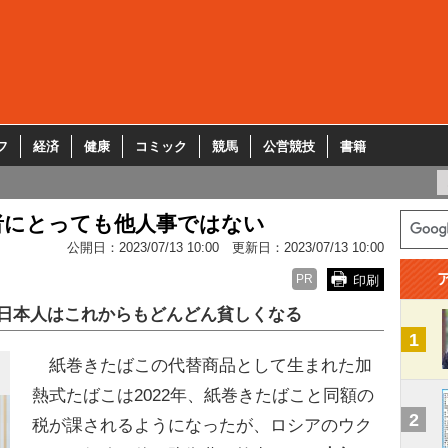
フ
経済
健康
コミック
競馬
公営競技
書籍
者にとっても他人事ではない
公開日：
2023/07/13 10:00
更新日：
2023/07/13 10:00
PR
印刷
日本人はこれからもどんどん貧しくなる
1
紙巻きたばこの代替商品として生まれた加
熱式たばこは2022年、紙巻きたばこと同額の
2
税が課されるようになったが、ロシアのウク