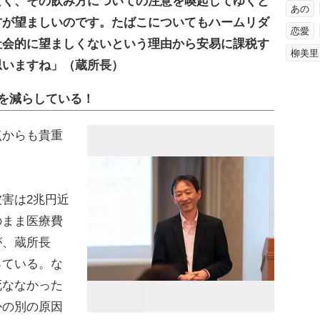
なく、その飲み方についての注意を喚起してゆくと
あの
方が望ましいのです。たばこについてもハームリダ
恋愛
社会的に望ましくないという理由から安易に課税す
柳美里
思いますね」（蔵所長）
を減らしている！
点からも貴重
害は2兆円近
のまま医療費
が、蔵所長
っている。な
死ななかった
かの別の原因