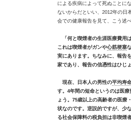
による疾病によって死ぬことに
ないからだといい、2012年の日
会での健康報告を見て、こう述
「何と喫煙者の生涯医療費用
これは喫煙者がガンや
心筋梗塞
実にあります。ちなみに、報告を
家であり、報告の信憑性はひじ
現在、日本人の男性の
平均寿
す。4年間の短命というのは医療
ょう。75歳以上の高齢者の医療
状なのです。逆説的ですが、少
る社会保障料の税負担は非喫煙