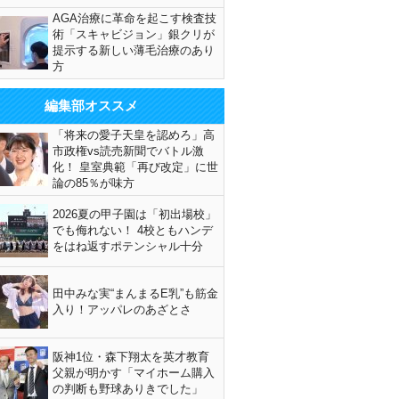
AGA治療に革命を起こす検査技
術「スキャビジョン」銀クリが
提示する新しい薄毛治療のあり
方
編集部オススメ
「将来の愛子天皇を認めろ」高
市政権vs読売新聞でバトル激
化！ 皇室典範「再び改定」に世
論の85％が味方
2026夏の甲子園は「初出場校」
でも侮れない！ 4校ともハンデ
をはね返すポテンシャル十分
田中みな実“まんまるE乳”も筋金
入り！アッパレのあざとさ
阪神1位・森下翔太を英才教育
父親が明かす「マイホーム購入
の判断も野球ありきでした」