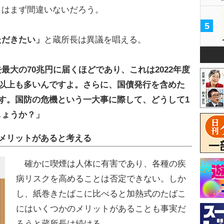
とはまず間違いないだろう。
5
ただきたい」
と蔵所長は異議を唱える。
最大の70兆円に届くほどであり、これは2022年度
円以上も多いんですよ。さらに、国債発行を含めた
ます。国防の危機という一大事に際して、どうして1
しょうか？」
メリットがあると考える
確かに喫煙は人体に有害であり、各種の疾
病リスクを高めることは否定できない。しか
し、紙巻きたばこに比べると加熱式のたばこ
にはいくつかのメリットがあることも事実だ
ろうと蔵所長は続ける。