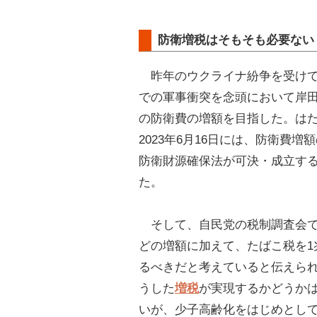
防衛増税はそもそも必要ない
昨年のウクライナ紛争を受けて
での軍事衝突を念頭において岸
の防衛費の増額を目指した。は
2023年6月16日には、防衛費増
防衛財源確保法が可決・成立す
た。
そして、自民党の税制調査会で
どの増額に加えて、たばこ税を1
るべきだと考えていると伝えら
うした
増税
が実現するかどうか
いが、少子高齢化をはじめとし