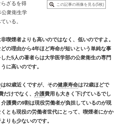
ならざるを得
この記事の画像を見る(5枚)
本公衆衛生学
べている。
は非喫煙者よりも高いのではなく、低いのですよ。
などの理由から4年ほど寿命が短いという単純な事
した5人の著者らは大学医学部の公衆衛生の専門
ょうに高いのです。
命
は82歳近くですが、その
健康寿命
は72歳ほどで
費だけでなく、
介護
費用も大きく下げているでし
・介護費の9割は現役労働者が負担しているのが現
なくとも現役の労働者世代にとって、喫煙者にかか
者よりも少ないのです。