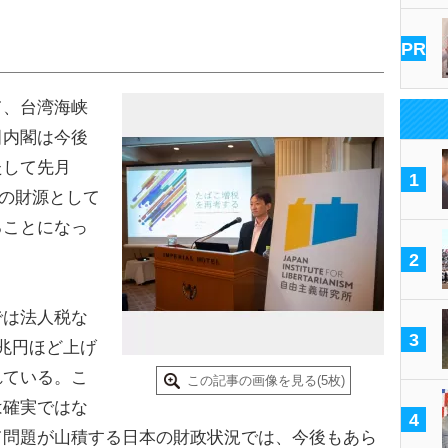
PR
、台湾海峡
田内閣は今後
たして先月
1
額の財源として
ることになっ
2
は法人税な
3
兆円ほど上げ
れている。こ
この記事の画像を見る(5枚)
は確実ではな
4
て問題が山積する日本の財政状況では、今後もあら