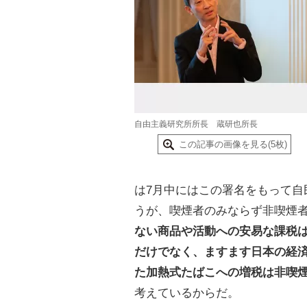
自由主義研究所所長 蔵研也所長
この記事の画像を見る(5枚)
は7月中にはこの署名をもって自
うが、喫煙者のみならず非喫煙
ない商品や活動への安易な課税
だけでなく、ますます日本の経
た加熱式たばこへの増税は非喫
考えているからだ。