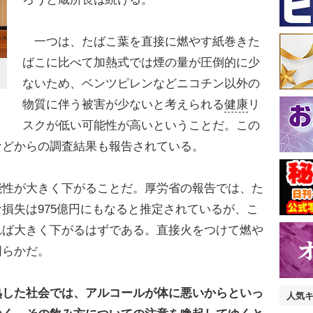
一つは、たばこ葉を直接に燃やす紙巻きた
ばこに比べて加熱式では煙の量が圧倒的に少
ないため、ベンツピレンなどニコチン以外の
物質に伴う被害が少ないと考えられる
健康
リ
スクが低い可能性が高いということだ。この
などからの調査結果も報告されている。
性が大きく下がることだ。厚労省の報告では、た
損失は975億円にもなると推定されているが、こ
れば大きく下がるはずである。直接火をつけて燃や
明らかだ。
熟した社会では、アルコールが体に悪いからといっ
人気