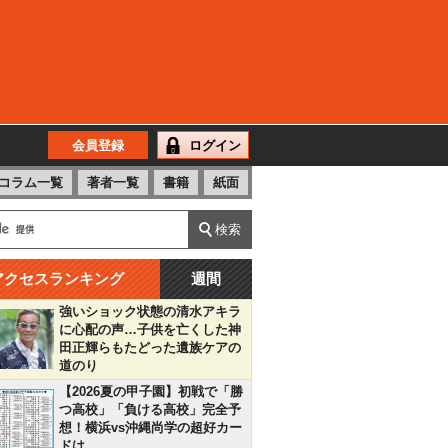
会員登録
ログイン
コラム一覧
著者一覧
書籍
紙面
アクセスランキング
週間
強いショック状態の清水アキラ
に心配の声…子供を亡くした神
田正輝らもたどった遺族ケアの
道のり
【2026夏の甲子園】初戦で「勝
つ高校」「負ける高校」完全予
想！横浜vs沖縄尚学の超好カー
ドは…