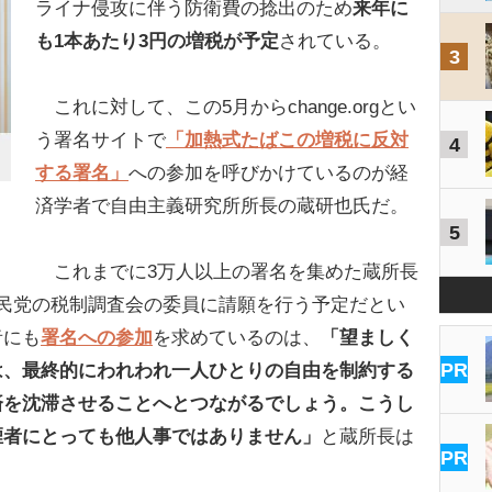
ライナ侵攻に伴う防衛費の捻出のため
来年に
も1本あたり3円の増税が予定
されている。
3
これに対して、この5月からchange.orgとい
う署名サイトで
「加熱式たばこの増税に反対
4
する署名」
への参加を呼びかけているのが経
済学者で自由主義研究所所長の蔵研也氏だ。
5
これまでに3万人以上の署名を集めた蔵所長
民党の税制調査会の委員に請願を行う予定だとい
者にも
署名への参加
を求めているのは、
「望ましく
PR
は、最終的にわれわれ一人ひとりの自由を制約する
済を沈滞させることへとつながるでしょう。こうし
煙者にとっても他人事ではありません」
と蔵所長は
PR