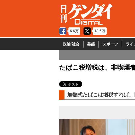
6.6万
18.5万
政治/社会
芸能
スポーツ
ライ
たばこ税増税は、非喫煙
加熱式たばこは増税すれば、