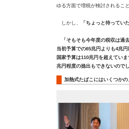
ゆる方面で増税が検討されるこ
しかし、
「ちょっと待ってい
「そもそも今年度の税収は過去
当初予算での65兆円よりも4兆
国家予算は110兆円を超えてい
兆円程度の捻出もできないので
加熱式たばこにはいくつかの