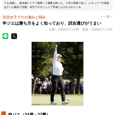
ても活躍し、産休後にツアー復帰して優勝も飾った。２児の母親であり、レギュラー引退後
はテレビ解説で活躍。若手プロやジュニア育成にも力を入れている。
> 一覧へ
注目女子プロの凄みと弱み
申ジエは勝ち方をよく知っており、試合運びがうまい
公開：
23/03/17 17:00
更新：
23/03/17 17:00
申ジエ（34歳・27勝）