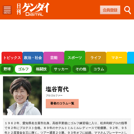
トピックス
政治・社会
芸能
スポーツ
ライフ
マネー
ボートレース
競輪
オートレース
野球
ゴルフ
格闘技
サッカー
その他
コラム
塩谷育代
プロゴルファー
著者のコラム一覧
１９６２年、愛知県名古屋市出身。高校卒業後にゴルフ練習場に入り、松井利樹プロの指導
で８２年にプロテスト合格。８９年のヤクルトミルミルレディースで初優勝。９２年、９５
年と２度賞金女王に輝く。ツアー通算２０勝。９３年オフに結婚。ママさんプレーヤーとし