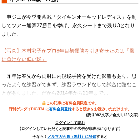
申ジエが今季開幕戦「ダイキンオーキッドレディス」を制
してツアー通算27勝目を挙げ、永久シードまで残り3となり
ました。
【写真】木村彩子がプロ8年目初優勝を引き寄せたのは「風
に負けない低い球」
昨年は春先から両肘に内視鏡手術を受けた影響もあり、思
ったような練習ができず、練習ラウンドなしで試合に臨むこ
とがありました。だから2014年から21年まで…
この記事は有料会員限定です。
日刊ゲンダイDIGITALに
有料会員登録
すると続きをお読みいただけます。
(残り982文字／全文1,123文字)
ログインして読む
【ログインしていただくと記事中の広告が非表示になります】
今なら！
メルマガ会員（無料）に登録
すると