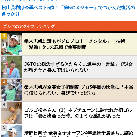
松山英樹は今季ベスト5位！「第5のメジャー」でつかんだ復活の
きっかけ
ゴルフのアクセスランキング
1
桑木志帆に誰もがメロメロ！「メンタル」「技術」
「愛嬌」3つの武器で全英制覇
2
JGTOの残念すぎる体たらく…選手の「営業」で試合
が増えたと喜んではいられない
3
桑木志帆が全英女子初制覇 プロ5年目の快挙に「本当
に信じられない。喜びでいっぱい」
4
ゴルゴ松本さん（1）ネプチューンに誘われた初ゴル
フは「妻と出会った時」のような感動があった
5
渋野日向子 全英女子オープン4年連続予選落ち…詰め