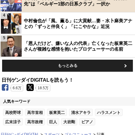
先”は「ベルギー1部の日系クラブ」一択か
4
中村倫也が「風、薫る」に大貢献…妻・水卜麻美アナ
との「ずっと仲良く」「にこやかな」近況
5
「恩人だけど、嫌いな人の代表」亡くなった板東英二
さんが複雑な感情を抱いたプロデューサーの名前
もっとみる
日刊ゲンダイDIGITALを読もう！
6.6万
18.5万
人気キーワード
高校野球
高市首相
板東英二
清水アキラ
ハラスメント
広末涼子
高市政権
巨人
大岩剛
ピアノ
日刊ゲンダイDIGITAL
スポーツ
ゴルフニュース
記事