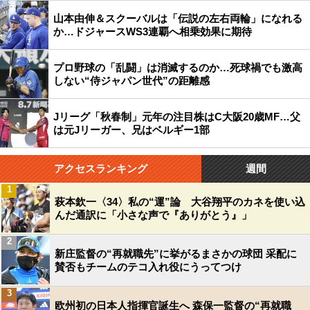
山本由伸＆スクーバルは「伝説の左右両輪」になれる
か…ドジャースWS3連覇へ相乗効果に期待
プロ野球の「乱闘」は消滅するのか…死球禍でも激高
しない“侍ジャパン世代”の距離感
Jリーグ「秋春制」元年の注目株はC大阪20歳MF…父
は元Jリーガー、兄はベルギー1部
アクセスランキング
週間
1
萩本欽一〈34〉私の“運”論 大谷翔平のカネを使い込
んだ通訳に「小さな声で『ありがとう』」
2
新庄監督の“再就職先”に挙がるまさかの球団 采配に
賛否もチームのテコ入れ役にうってつけ
3
欧州初の日本人指揮官誕生へ 森保一監督の“再就職