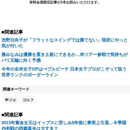
有料会員限定記事が3本お読みいただけます。
■関連記事
渋野日向子が「フラットなスイングでは勝てない」現状にやっと
気が付いた
勝みなみは優勝を置き土産にできるか…米ツアー参戦で気持ちが
パリ五輪に向く予感
今年の全米女子OPはぺブルビーチ 日本女子プロがこぞって狙う
世界ランクのボーダーライン
関連キーワード
申ジエ
ゴルフ
■関連記事
2013年賞金女王はイップスに苦しみ5年後に事実上引退…今季国
内初戦の西郷真央は大丈夫？