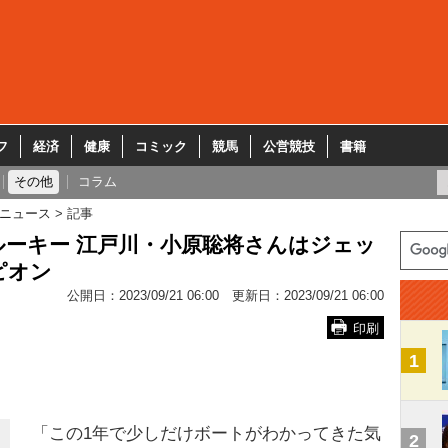
フ
経済
健康
コミック
競馬
公営競技
書籍
その他
コラム
ニュース
記事
ーキー 江戸川・小原聡将さんはジェッ
ピオン
公開日：
2023/09/21 06:00
更新日：
2023/09/21 06:00
印刷
1
「この1年で少しだけボートがわかってきた気
2