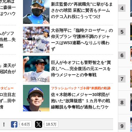
野兄弟は
新庄監督の“再就職先”に挙がるま
らに森保一
4
さかの球団 采配に賛否もチーム
はウハウ
のテコ入れ役にうってつけ
大谷翔平に「臨時クローザー」の
5
ムがソフ
仰天プラン 守護神不調のドジャ
当然…失
ースはWS3連覇へなりふり構わ
然
ず
6
巨人が今オフにも菅野智之を“買
」楽天が
戻し”へ…完全復活の元エースを
冠試合が
待つメジャーとの争奪戦
7
ンタビュー
フラッシュバック “ゴネ得”米挑戦の軌跡
ロ注目左
佐々木朗希にメジャー30球団が
ず…田中
抱いた“故障疑惑” １カ月半の戦
8
情
線離脱も争奪戦が過熱したワケ
う！
6.6万
18.5万
9