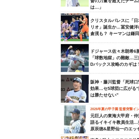
督の力量を超えたチーム
は…」
クリスタルパレスに「日
リオ」誕生か…冨安健洋
倉滉も？ キーマンは鎌
ドジャース佐々木朗希6
「球数地獄」の難敵…三
Dバックス攻略のカギは
阪神・藤川監督「死球口
効果…セ5球団に広がる
は勝たせない”
2026年夏の甲子園 監督突撃イ
元巨人の東海大甲府・仲
語るイキイキ教員生活…
原辰徳&星野仙一のエッ