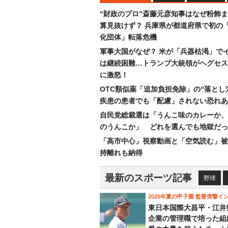
“財政のプロ”斎藤元彦知事はなぜ粉飾
算見抜けず？ 兵庫県が都道府県で初の
化団体」転落危機
軍事大国がなぜ？ 米が「兵器枯渇」で
は継続困難…トランプ大統領がヘグセス
に激怒！
OTC類似薬「追加負担免除」の“落とし
疾患の患者でも「配慮」されない恐れあ
自民党総裁選は「うんこ味のカレーか、
のうんこか」 どれを選んでも地獄だっ
「高市中心」視察動画と「空気読む」被
持離れも納得
最新のスポーツ記事
野球
2026年夏の甲子園 監督突撃イ
東日本国際大昌平・江井
企業の管理職で培った組