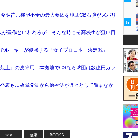
も今や昔…機能不全の最大要因を球団OB右腕がズバリ
5
人が豊作といわれるが…そんな時こそ高校生が狙い目
続でルーキーが優勝する「女子プロ日本一決定戦」
下剋上」の皮算用…本拠地でCSなら球団は数億円ガッ
と発表も…故障発覚から治療法が遅々として進まなか
マネー
健康
BOOKS