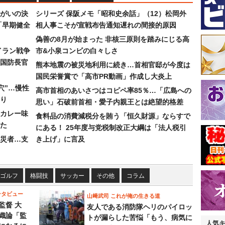
まがいの決
シリーズ 保阪メモ「昭和史余話」（12）松岡外
「早期健全
相人事こそが宣戦布告通知遅れの間接的原因
偽善の8月が始まった 非核三原則を踏みにじる高
イラン戦争
市&小泉コンビの白々しさ
国防長官
熊本地震の被災地利用に続き…首相官邸が今度は
国民栄誉賞で「高市PR動画」作成し大炎上
穴”…慢性
高市首相のあいさつはコピペ率85％…「広島への
り
思い」石破前首相・愛子内親王とは絶望的格差
カレー味
食料品の消費減税分を賄う「恒久財源」ならすで
た
にある！ 25年度与党税制改正大綱は「法人税引
災者…支
き上げ」に言及
ゴルフ
格闘技
サッカー
その他
コラム
ンタビュー
山﨑武司 これが俺の生きる道
監督 大
友人である消防隊ヘリのパイロッ
織論「監
トが漏らした苦悩「もう、病気に
人気