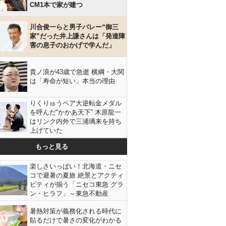
CM1本で家が建つ
川合俊一らと男子バレー“御三
家”だった井上謙さんは「発達障
害の息子のおかげで学んだ」
貴ノ浪が43歳で急逝 横綱・大関
は「寿命が短い」本当の理由
りくりゅうペア大逆転金メダル
を呼んだ“かかあ天下” 木原龍一
はリンク内外で三浦璃来を持ち
上げていた
もっと見る
楽しさいっぱい！北海道・ニセ
コで避暑の夏旅 絶景とアクティ
ビティが揃う「ニセコ東急 グラ
ン・ヒラフ」～東急不動産
暑熱対策が義務化される時代に
貼るだけで暑さの変化がわかる