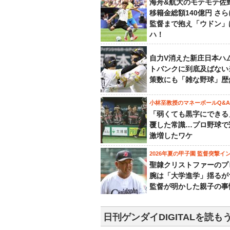
海舟&航大のモテモテ佐
移籍金総額140億円 さ
監督まで抱え「ウドン」
ハ！
自力V消えた新庄日本ハ
トバンクに到底及ばない
策数にも「雑な野球」歴
小林至教授のマネーボールQ&A
「弱くても黒字にできる
覆した常識…プロ野球で
激増したワケ
2026年夏の甲子園 監督突撃イ
聖隷クリストファーのプ
腕は「大学進学」揺るが
監督が明かした親子の事
日刊ゲンダイDIGITALを読も