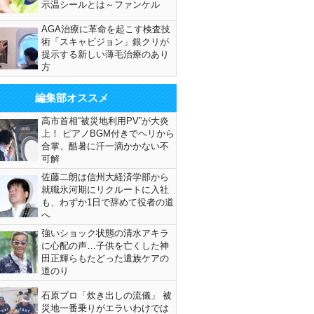
示温シールとは～ファンケル
AGA治療に革命を起こす検査技
術「スキャビジョン」銀クリが
提示する新しい薄毛治療のあり
方
編集部オススメ
高市首相“被災地利用PV”が大炎
上！ ピアノBGM付きでヘリから
合掌、酷暑に汗一滴かかない不
可解
佐藤二朗は信州大経済学部から
就職氷河期にリクルートに入社
も、わずか1日で辞めて役者の道
へ
強いショック状態の清水アキラ
に心配の声…子供を亡くした神
田正輝らもたどった遺族ケアの
道のり
石原プロ「炊き出しの流儀」 被
災地一番乗りがエラいわけでは