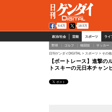
6.6万
18.5万
政治/社会
芸能
スポーツ
ライ
野球
ゴルフ
格闘技
サッカー
日刊ゲンダイDIGITAL
スポーツ
その他
【ボートレース】進撃のル
トスキーの元日本チャン