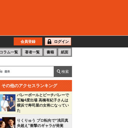
会員登録
ログイン
コラム一覧
著者一覧
書籍
紙面
その他のアクセスランキング
バレーボールとビーチバレーで
五輪4度出場 高橋有紀子さんは
横浜で寿司屋の女将になってい
た
りくりゅう プロ転向で“浅田真
央超え”衝撃のギャラが発覚