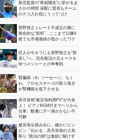
新庄監督の“再就職先”に挙がるま
さかの球団 采配に賛否もチーム
のテコ入れ役にうってつけ
菅野智之トレード不成立の裏に
致命的な“前科”…ここまで11勝4
敗でも市場価値が低かったワケ
巨人が今オフにも菅野智之を“買
戻し”へ…完全復活の元エースを
待つメジャーとの争奪戦
腎臓病（4）ソーセージ、ちく
わ、プロセスチーズの取り過ぎ
が腎機能を低下させる
高市首相“被災地利用PV”が大炎
上！ ピアノBGM付きでヘリから
合掌、酷暑に汗一滴かかない不
可解
被災地を踏み台に…確かにビン
ビン「伝わる」高市首相の人気
取り “政治の師”は激励に駆けず