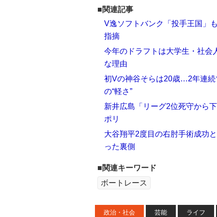
■関連記事
V逸ソフトバンク「投手王国」
指摘
今年のドラフトは大学生・社会
な理由
初Vの神谷そらは20歳…2年連
の“軽さ”
新井広島「リーグ2位死守から
ポリ
大谷翔平2度目の右肘手術成功
った裏側
■関連キーワード
ボートレース
政治・社会
芸能
ライフ