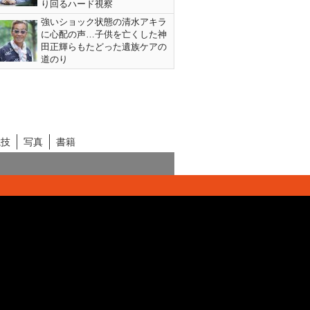
り回るハード視察
強いショック状態の清水アキラ
に心配の声…子供を亡くした神
田正輝らもたどった遺族ケアの
道のり
競技
写真
書籍