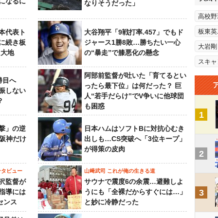
になるに
なりそうだった」
高校野
板東英
本代表ト
大谷翔平「9戦打率.457」でもド
に続き板
ジャース1勝8敗…勝ちたい一心
大岩剛
田大地
の“暴走”で膝悪化の懸念
スキャ
阿部前監督が吐いた「育てるとい
勝目へ
ったら最下位」は何だった？ 巨
振しない
人“若手だらけ”でV争いに他球団
？
も困惑
1
撃」の逆
日本ハムはソフトBに対抗心むき
“阪神だけ
出しも…CS突破へ「3位キープ」
が得策の皮肉
2
ンタビュー
山﨑武司 これが俺の生きる道
沢監督が
サウナで震度6の余震…避難しよ
指導には
うにも「全裸だからすぐには…」
3
センス
と妙に冷静だった