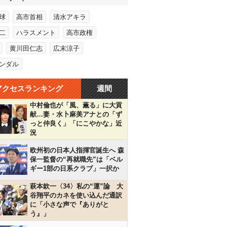
球
高市首相
清水アキラ
二
ハラスメント
高市政権
黄川田仁志
広末涼子
ンダル
アクセスランキング
週間
中村倫也が「風、薫る」に大貢
献…妻・水卜麻美アナとの「ず
っと仲良く」「にこやかな」近
況
欧州初の日本人指揮官誕生へ 森
保一監督の“再就職先”は「ベル
ギー1部の日系クラブ」一択か
萩本欽一〈34〉私の“運”論 大
谷翔平のカネを使い込んだ通訳
に「小さな声で『ありがと
う』」