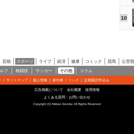
10
芸能
スポーツ
ライフ
経済
健康
コミック
競馬
公営
ルフ
格闘技
サッカー
その他
コラム
ー
サイトマップ
個人情報
著作権
リンク
定期購読申込み
広告掲載について
会社概要
採用情報
よくある質問・お問い合わせ
Copyright (C) Nikkan Gendai. All Rights Reserved