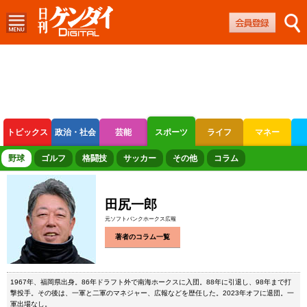
トピックス
政治・社会
芸能
スポーツ
ライフ
マネー
ボートレース
競輪
オートレース
野球
ゴルフ
格闘技
サッカー
その他
コラム
田尻一郎
元ソフトバンクホークス広報
著者のコラム一覧
1967年、福岡県出身。86年ドラフト外で南海ホークスに入団。88年に引退し、98年まで打
撃投手。その後は、一軍と二軍のマネジャー、広報などを歴任した。2023年オフに退団。一
軍出場なし。