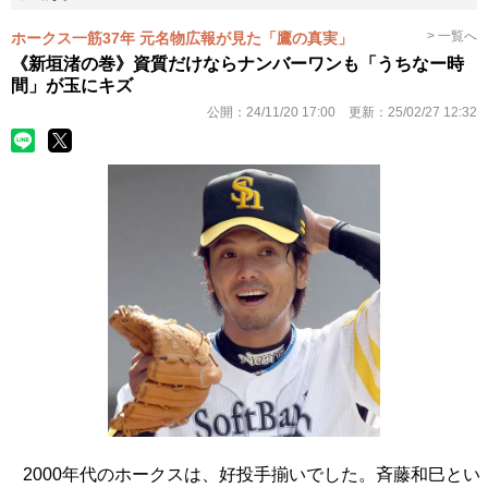
> 一覧へ
ホークス一筋37年 元名物広報が見た「鷹の真実」
《新垣渚の巻》資質だけならナンバーワンも「うちなー時
間」が玉にキズ
公開：
24/11/20 17:00
更新：
25/02/27 12:32
2000年代のホークスは、好投手揃いでした。斉藤和巳とい