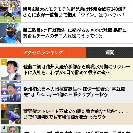
海舟&航大のモテモテ佐野兄弟は移籍金総額140億円
さらに森保一監督まで抱え「ウドン」はウハウハ！
新庄監督の“再就職先”に挙がるまさかの球団 采配に
賛否もチームのテコ入れ役にうってつけ
アクセスランキング
週間
1
佐藤二朗は信州大経済学部から就職氷河期にリクルー
トに入社も、わずか1日で辞めて役者の道へ
2
欧州初の日本人指揮官誕生へ 森保一監督の“再就職
先”は「ベルギー1部の日系クラブ」一択か
3
菅野智之トレード不成立の裏に致命的な“前科”…ここ
まで11勝4敗でも市場価値が低かったワケ
4