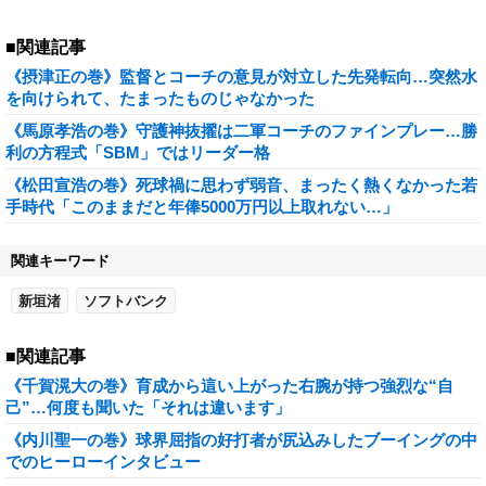
■関連記事
《摂津正の巻》監督とコーチの意見が対立した先発転向…突然水
を向けられて、たまったものじゃなかった
《馬原孝浩の巻》守護神抜擢は二軍コーチのファインプレー…勝
利の方程式「SBM」ではリーダー格
《松田宣浩の巻》死球禍に思わず弱音、まったく熱くなかった若
手時代「このままだと年俸5000万円以上取れない…」
関連キーワード
新垣渚
ソフトバンク
■関連記事
《千賀滉大の巻》育成から這い上がった右腕が持つ強烈な“自
己”…何度も聞いた「それは違います」
《内川聖一の巻》球界屈指の好打者が尻込みしたブーイングの中
でのヒーローインタビュー