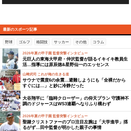
最新のスポーツ記事
野球
ゴルフ
格闘技
サッカー
その他
コラム
2026年夏の甲子園 監督突撃インタビュー
元巨人の東海大甲府・仲沢監督が語るイキイキ教員生
活…指導には原辰徳&星野仙一のエッセンス
山﨑武司 これが俺の生きる道
サウナで震度6の余震…避難しようにも「全裸だから
すぐには…」と妙に冷静だった
大谷翔平に「臨時クローザー」の仰天プラン 守護神不
調のドジャースはWS3連覇へなりふり構わず
2026年夏の甲子園 監督突撃インタビュー
聖隷クリストファーのプロ注目左腕は「大学進学」揺
るがず…田中監督が明かした親子の事情