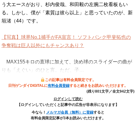
う大エースがおり、杉内俊哉、和田毅の左腕二枚看板もい
る。しかし、僕が「素質は彼ら以上」と思っていたのが、新
垣渚（44）です。
【写真】球界No.1捕手がFA宣言！ ソフトバンク甲斐拓也の
争奪戦は巨人以外にもチャンスあり？
MAX155キロの直球に加えて、決め球のスライダーの曲が
りも「えぐい」のひと言。ただ、子…
この記事は有料会員限定です。
日刊ゲンダイDIGITALに
有料会員登録
すると続きをお読みいただけます。
(残り801文字／全文942文字)
ログインして読む
【ログインしていただくと記事中の広告が非表示になります】
今なら！
メルマガ会員（無料）に登録
すると
有料会員限定記事が3本お読みいただけます。