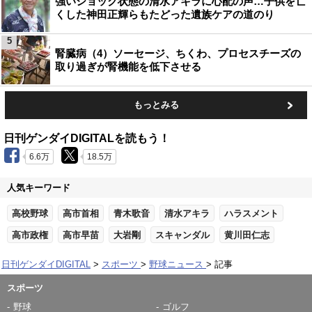
強いショック状態の清水アキラに心配の声…子供を亡
くした神田正輝らもたどった遺族ケアの道のり
5
腎臓病（4）ソーセージ、ちくわ、プロセスチーズの
取り過ぎが腎機能を低下させる
もっとみる
日刊ゲンダイDIGITALを読もう！
6.6万
18.5万
人気キーワード
高校野球
高市首相
青木歌音
清水アキラ
ハラスメント
高市政権
高市早苗
大岩剛
スキャンダル
黄川田仁志
日刊ゲンダイDIGITAL
スポーツ
野球ニュース
記事
スポーツ
野球
ゴルフ