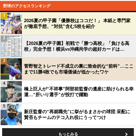
野球のアクセスランキング
1
2026夏の甲子園「優勝校はココだ！」 本紙と専門家
が徹底予想、“対抗”含む5校を紹介
2
【2026夏の甲子園】初戦で「勝つ高校」「負ける高
校」完全予想！横浜vs沖縄尚学の超好カードは…
3
菅野智之トレード不成立の裏に致命的な“前科”…ここ
まで11勝4敗でも市場価値が低かったワケ
4
橋上巨人が“不祥事”阿部前監督の遺産に助けられる幸
運…“肝いり選手”が投打で躍動
5
新庄監督の“再就職先”に挙がるまさかの球団 采配に
賛否もチームのテコ入れ役にうってつけ
もっとみる