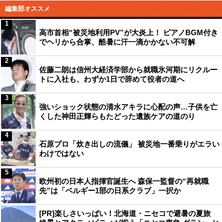
編集部オススメ
1
高市首相“被災地利用PV”が大炎上！ ピアノBGM付き
でヘリから合掌、酷暑に汗一滴かかない不可解
2
佐藤二朗は信州大経済学部から就職氷河期にリクルー
トに入社も、わずか1日で辞めて役者の道へ
3
強いショック状態の清水アキラに心配の声…子供を亡
くした神田正輝らもたどった遺族ケアの道のり
4
石原プロ「炊き出しの流儀」 被災地一番乗りがエラい
わけではない
5
欧州初の日本人指揮官誕生へ 森保一監督の“再就職
先”は「ベルギー1部の日系クラブ」一択か
[PR]楽しさいっぱい！北海道・ニセコで避暑の夏旅