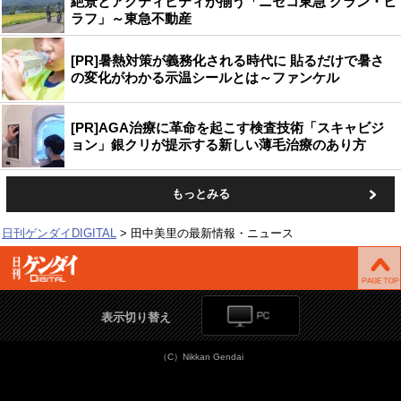
絶景とアクティビティが揃う「ニセコ東急 グラン・ヒ
ラフ」～東急不動産
[PR]暑熱対策が義務化される時代に 貼るだけで暑さ
の変化がわかる示温シールとは～ファンケル
[PR]AGA治療に革命を起こす検査技術「スキャビジ
ョン」銀クリが提示する新しい薄毛治療のあり方
もっとみる
日刊ゲンダイDIGITAL
田中美里の最新情報・ニュース
表示切り替え
（C）Nikkan Gendai