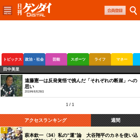
トピックス
政治・社会
芸能
スポーツ
ライフ
マネー
田中美里
ボートレース
競輪
オートレース
遠藤憲一は反発覚悟で挑んだ「それぞれの断崖」への
思い
2019年8月29日
1 / 1
アクセスランキング
週間
1
萩本欽一〈34〉私の“運”論 大谷翔平のカネを使い込