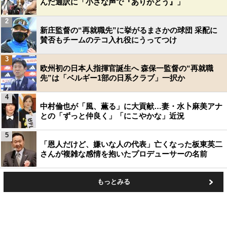
んだ通訳に「小さな声で『ありがとう』」
2
新庄監督の“再就職先”に挙がるまさかの球団 采配に
賛否もチームのテコ入れ役にうってつけ
3
欧州初の日本人指揮官誕生へ 森保一監督の“再就職
先”は「ベルギー1部の日系クラブ」一択か
4
中村倫也が「風、薫る」に大貢献…妻・水卜麻美アナ
との「ずっと仲良く」「にこやかな」近況
5
「恩人だけど、嫌いな人の代表」亡くなった板東英二
さんが複雑な感情を抱いたプロデューサーの名前
もっとみる