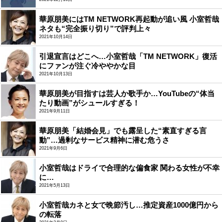
華原朋美にはTM NETWORK再起動が追い風 小室哲哉
ネタも“完全振り切り”で評判上々
2021年10月14日
引退宣言はどこへ…小室哲哉「TM NETWORK」復活
にファンが注ぐ冷ややかな目
2021年10月13日
華原朋美が目指すは芸人か歌手か…YouTubeの“体当
たり動画”がシュールすぎる！
2021年9月11日
華原朋美「結婚会見」でも露呈した“素直すぎる言
動”…過剰なサービス精神に潜む危うさ
2021年9月6日
小室哲哉はドライで合理的な偏食家 関わる女性が不幸
に…
2021年5月13日
小室哲哉カネと女で晩節汚し…推定資産1000億円から
の転落