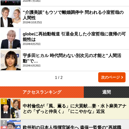
2020年7月18日
“介護美談”もウソで離婚調停中 問われる小室哲哉の
人間性
2019年10月25日
globeに再始動報道 引退会見した小室哲哉に復帰の可
能性は
2019年8月25日
宇多田ヒカル 時代問わない別次元の才能と“人間活
動”で…
2019年4月26日
次のページ
1 / 2
アクセスランキング
週間
1
中村倫也が「風、薫る」に大貢献…妻・水卜麻美アナ
との「ずっと仲良く」「にこやかな」近況
2
欧州初の日本人指揮官誕生へ 森保一監督の“再就職