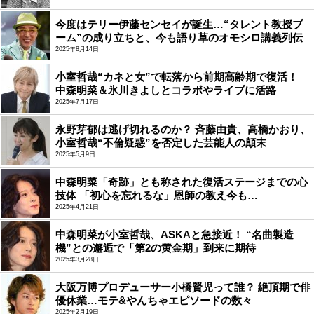
今度はテリー伊藤センセイが誕生…“タレント教授ブ
ーム”の成り立ちと、今も語り草のオモシロ講義列伝
2025年8月14日
小室哲哉“カネと女”で転落から前期高齢期で復活！
中森明菜＆氷川きよしとコラボやライブに活路
2025年7月17日
永野芽郁は逃げ切れるのか？ 斉藤由貴、高橋かおり、
小室哲哉“不倫疑惑”を否定した芸能人の顛末
2025年5月9日
中森明菜「奇跡」とも称された復活ステージまでの心
技体 「初心を忘れるな」恩師の教え今も…
2025年4月21日
中森明菜が小室哲哉、ASKAと急接近！ “名曲製造
機”との邂逅で「第2の黄金期」到来に期待
2025年3月28日
大阪万博プロデューサー小橋賢児って誰？ 絶頂期で俳
優休業…モテ&やんちゃエピソードの数々
2025年2月19日