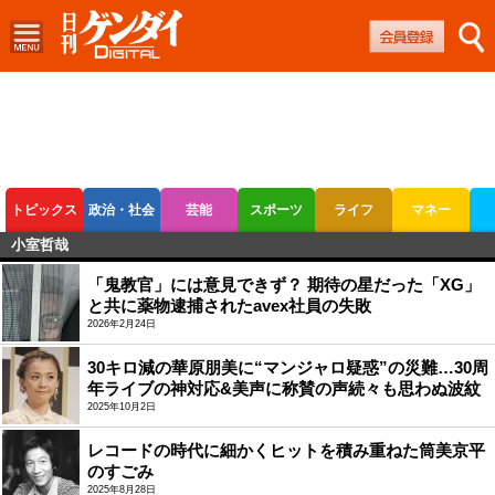
トピックス
政治・社会
芸能
スポーツ
ライフ
マネー
小室哲哉
ボートレース
競輪
オートレース
「鬼教官」には意見できず？ 期待の星だった「XG」
と共に薬物逮捕されたavex社員の失敗
2026年2月24日
30キロ減の華原朋美に“マンジャロ疑惑”の災難…30周
年ライブの神対応&美声に称賛の声続々も思わぬ波紋
2025年10月2日
レコードの時代に細かくヒットを積み重ねた筒美京平
のすごみ
2025年8月28日