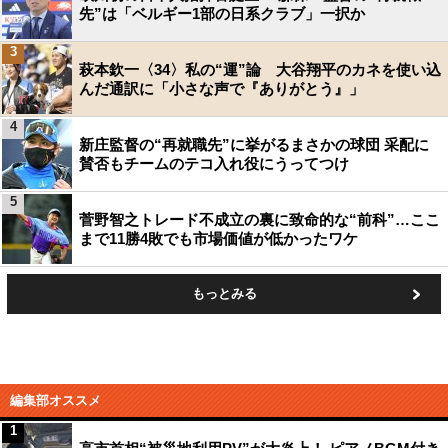
先”は「ベルギー1部の日系クラブ」一択か
3
萩本欽一〈34〉私の“運”論 大谷翔平のカネを使い込
んだ通訳に「小さな声で『ありがとう』」
4
新庄監督の“再就職先”に挙がるまさかの球団 采配に
賛否もチームのテコ入れ役にうってつけ
5
菅野智之トレード不成立の裏に致命的な“前科”…ここ
まで11勝4敗でも市場価値が低かったワケ
もっとみる
編集部オススメ
1