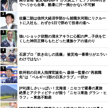
高市首相“被災地利用PV”が大炎上！ ピアノBGM付き
でヘリから合掌、酷暑に汗一滴かかない不可解
2
佐藤二朗は信州大経済学部から就職氷河期にリクルー
トに入社も、わずか1日で辞めて役者の道へ
3
強いショック状態の清水アキラに心配の声…子供を亡
くした神田正輝らもたどった遺族ケアの道のり
4
石原プロ「炊き出しの流儀」 被災地一番乗りがエラい
わけではない
5
欧州初の日本人指揮官誕生へ 森保一監督の“再就職
先”は「ベルギー1部の日系クラブ」一択か
[PR]楽しさいっぱい！北海道・ニセコで避暑の夏旅
絶景とアクティビティが揃う「ニセコ東急 グラン・ヒ
ラフ」～東急不動産