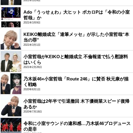
2021年3月9日
Ado「うっせぇわ」大ヒット ボカロPは「令和の小室
哲哉」か
2021年3月9日
KEIKO離婚成立「達筆メッセ」が示した小室哲哉“本
当の罪”
2021年3月1日
小室哲哉がKEIKOと離婚成立 不倫報道で払う慰謝料
はいくら
2021年2月26日
乃木坂46×小室哲哉「Route 246」に賛否 秋元康が描
く戦略
2020年8月1日
小室哲哉は2年半で引退撤回 木下優樹菜スピード復帰
あるか
2020年7月19日
令和に小室サウンドの違和感…乃木坂46プロデュース
の是非