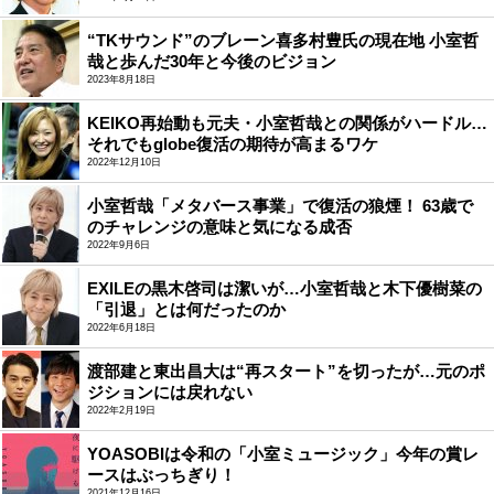
“TKサウンド”のブレーン喜多村豊氏の現在地 小室哲
哉と歩んだ30年と今後のビジョン
2023年8月18日
KEIKO再始動も元夫・小室哲哉との関係がハードル…
それでもglobe復活の期待が高まるワケ
2022年12月10日
小室哲哉「メタバース事業」で復活の狼煙！ 63歳で
のチャレンジの意味と気になる成否
2022年9月6日
EXILEの黒木啓司は潔いが…小室哲哉と木下優樹菜の
「引退」とは何だったのか
2022年6月18日
渡部建と東出昌大は“再スタート”を切ったが…元のポ
ジションには戻れない
2022年2月19日
YOASOBIは令和の「小室ミュージック」今年の賞レ
ースはぶっちぎり！
2021年12月16日