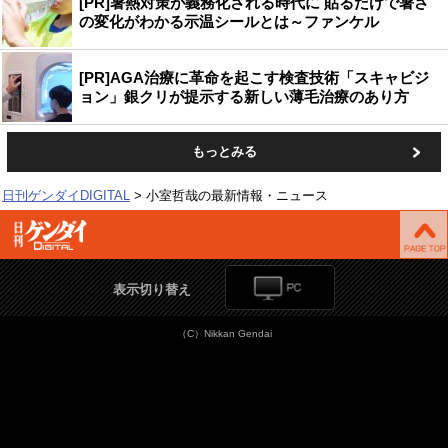
[PR]暑熱対策が義務化される時代に 貼るだけで暑さ
の変化がわかる示温シールとは～ファンケル
[PR]AGA治療に革命を起こす検査技術「スキャビジ
ョン」銀クリが提示する新しい薄毛治療のあり方
もっとみる
日刊ゲンダイDIGITAL
小室哲哉の最新情報・ニュース
表示切り替え
（C）Nikkan Gendai