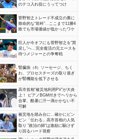
のテコ入れ役にうってつけ
菅野智之トレード不成立の裏に
致命的な“前科”…ここまで11勝4
敗でも市場価値が低かったワケ
巨人が今オフにも菅野智之を“買
戻し”へ…完全復活の元エースを
待つメジャーとの争奪戦
腎臓病（4）ソーセージ、ちく
わ、プロセスチーズの取り過ぎ
が腎機能を低下させる
高市首相“被災地利用PV”が大炎
上！ ピアノBGM付きでヘリから
合掌、酷暑に汗一滴かかない不
可解
被災地を踏み台に…確かにビン
ビン「伝わる」高市首相の人気
取り “政治の師”は激励に駆けず
り回るハード視察