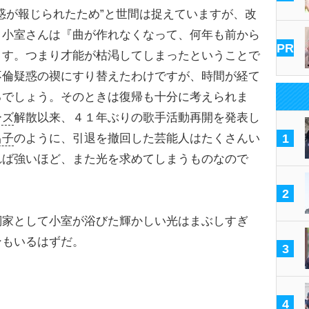
惑が報じられたため”と世間は捉えていますが、改
、小室さんは『曲が作れなくなって、何年も前から
PR
ます。つまり才能が枯渇してしまったということで
不倫疑惑の禊にすり替えたわけですが、時間が経て
るでしょう。そのときは復帰も十分に考えられま
ーズ
解散以来、４１年ぶりの歌手活動再開を発表し
昌子
のように、引退を撤回した芸能人はたくさんい
1
れば強いほど、また光を求めてしまうものなので
2
家として小室が浴びた輝かしい光はまぶしすぎ
ンもいるはずだ。
3
4