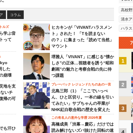
た
高校野
ア
コラム
清水ア
トルズ
ヒカキンが「VIVANTハラスメン
ハラス
ら学ぶ音
ト」された！ 「Tを読まない
トって
の？」に集まった「読めて当然」
マウント
」
堺雅人「VIVANT」に感じる“懐か
1
kyo
しさ”の正体…視聴者を誘う“昭和
判明した
劇画”の魅力と考察合戦の先に待
の崩壊
つ課題
2
プレーバック レジェンドたちのあの一言
災地を支
北島三郎（1）「ここでいっぺ
らないチ
ん、ひと区切り。一本の線を引い
復帰の可
てみたい」サブちゃんの卒業が
3
NHK紅白歌合戦の歴史を変えた
この有名人の意外な学歴 2026年夏
高橋成美「渋幕→慶応」だけでは
でも汗ひ
読み解けないズバ抜けた回転の速
4