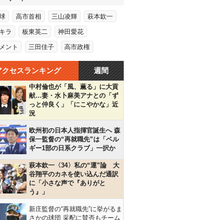
球
高市首相
三山凌輝
萩本欽一
キラ
板東英二
神田愛花
メント
三田佳子
高市政権
アクセスランキング
週間
中村倫也が「風、薫る」に大貢
献…妻・水卜麻美アナとの「ず
っと仲良く」「にこやかな」近
況
欧州初の日本人指揮官誕生へ 森
保一監督の“再就職先”は「ベル
ギー1部の日系クラブ」一択か
萩本欽一〈34〉私の“運”論 大
谷翔平のカネを使い込んだ通訳
に「小さな声で『ありがと
う』」
新庄監督の“再就職先”に挙がるま
さかの球団 采配に賛否もチーム