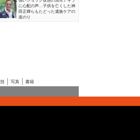
強いショック状態の清水アキラ
に心配の声…子供を亡くした神
田正輝らもたどった遺族ケアの
道のり
競技
写真
書籍