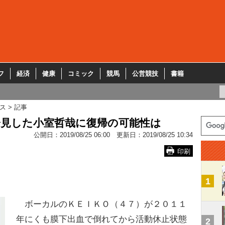
フ
経済
健康
コミック
競馬
公営競技
書籍
ス
記事
退会見した小室哲哉に復帰の可能性は
公開日：
2019/08/25 06:00
更新日：
2019/08/25 10:34
印刷
1
ボーカルのＫＥＩＫＯ（４７）が２０１１
年にくも膜下出血で倒れてから活動休止状態
2