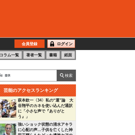
会員登録
ログイン
コラム一覧
著者一覧
書籍
紙面
芸能のアクセスランキング
萩本欽一〈34〉私の“運”論 大
谷翔平のカネを使い込んだ通訳
に「小さな声で『ありがと
う』」
強いショック状態の清水アキラ
に心配の声…子供を亡くした神