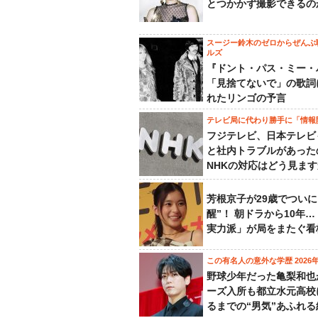
とつかかず撮影できるの
スージー鈴木のゼロからぜんぶ
ルズ
『ドント・パス・ミー・
「見捨てないで」の歌詞
れたリンゴの予言
テレビ局に代わり勝手に「情報
フジテレビ、日本テレビ
と社内トラブルがあった
NHKの対応はどう見ま
芳根京子が29歳でついに
醒”！ 朝ドラから10年
実力派」が局をまたぐ看
この有名人の意外な学歴 2026
野球少年だった亀梨和也
ーズ入所も都立水元高校
るまでの“男気”あふれる