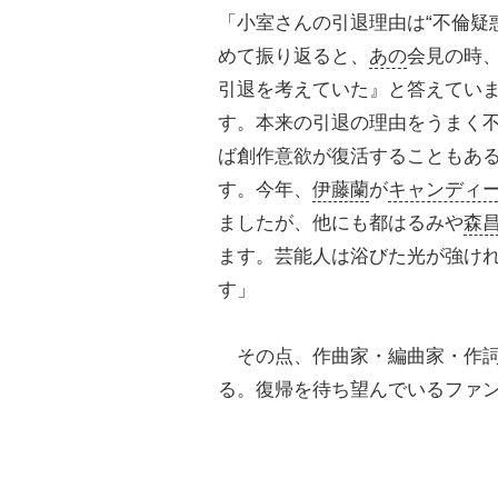
「小室さんの引退理由は“不倫疑
めて振り返ると、
あの
会見の時
引退を考えていた』と答えてい
す。本来の引退の理由をうまく
ば創作意欲が復活することもあ
す。今年、
伊藤蘭
が
キャンディ
ましたが、他にも都はるみや
森
ます。芸能人は浴びた光が強け
す」
その点、作曲家・編曲家・作詞
る。復帰を待ち望んでいるファ