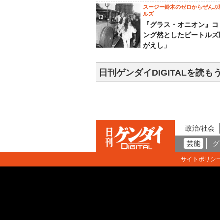
スージー鈴木のゼロからぜんぶ
ルズ
『グラス・オニオン』コ
ング然としたビートルズ
がえし」
日刊ゲンダイDIGITALを読も
政治/社会
芸能
グ
サイトポリシ