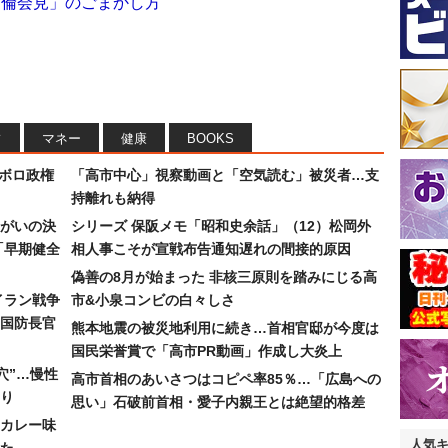
不倫会見」のごまかし方
フ
マネー
健康
BOOKS
なボロ政権
「高市中心」視察動画と「空気読む」被災者…支
持離れも納得
まがいの決
シリーズ 保阪メモ「昭和史余話」（12）松岡外
「早期健全
相人事こそが宣戦布告通知遅れの間接的原因
偽善の8月が始まった 非核三原則を踏みにじる高
イラン戦争
市&小泉コンビの白々しさ
国防長官
熊本地震の被災地利用に続き…首相官邸が今度は
国民栄誉賞で「高市PR動画」作成し大炎上
穴”…慢性
高市首相のあいさつはコピペ率85％…「広島への
り
思い」石破前首相・愛子内親王とは絶望的格差
カレー味
人気