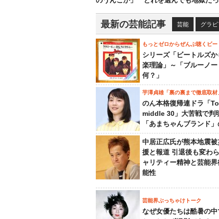
のうんこか」 どれを選んでも地獄だっ
最新の芸能記事
芸能
グラビ
もっとゼロからぜんぶ聴くビー
シリーズ「ビートルズか
楽理論」～「ブルーノー
何？」
芋澤貞雄「裏の裏まで徹底取材
のん本格復帰連ドラ「To
middle 30」大苦戦で
「あまちゃんブランド」
中居正広氏が熊本地震被
援と報道 引退後も変わ
ャリティー精神と芸能界
能性
芸能界ぶっちゃけトーク
なぜ女優たちは酷暑の中