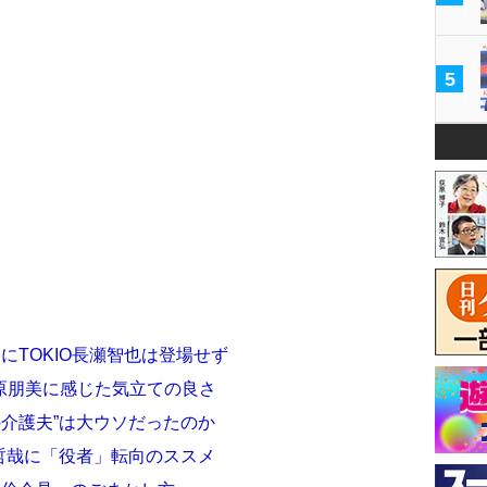
5
にTOKIO長瀬智也は登場せず
原朋美に感じた気立ての良さ
劇の介護夫”は大ウソだったのか
小室哲哉に「役者」転向のススメ