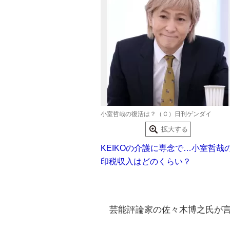
小室哲哉の復活は？（Ｃ）日刊ゲンダイ
拡大する
KEIKOの介護に専念で…小室哲哉
印税収入はどのくらい？
芸能評論家の佐々木博之氏が