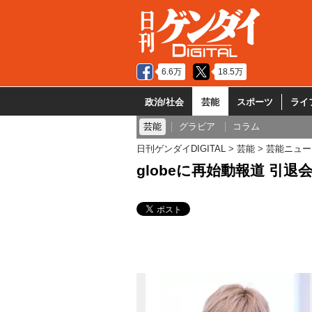
6.6万
18.5万
政治/社会
芸能
スポーツ
ライ
芸能
グラビア
コラム
日刊ゲンダイDIGITAL
芸能
芸能ニュー
globeに再始動報道 引