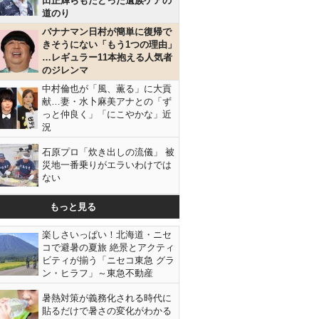
田正輝らもたどった遺族ケアの
道のり
バナナマン日村が簡単に復帰で
きそうにない「もう1つの理由」
…レギュラー11本抱える人気者
のジレンマ
中村倫也が「風、薫る」に大貢
献…妻・水卜麻美アナとの「ず
っと仲良く」「にこやかな」近
況
石原プロ「炊き出しの流儀」 被
災地一番乗りがエラいわけでは
ない
もっと見る
楽しさいっぱい！北海道・ニセ
コで避暑の夏旅 絶景とアクティ
ビティが揃う「ニセコ東急 グラ
ン・ヒラフ」～東急不動産
暑熱対策が義務化される時代に
貼るだけで暑さの変化がわかる