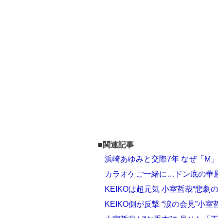
■関連記事
浜崎あゆみと交際7年 なぜ「M」
カラオケご一緒に…ドン底の華
KEIKOは超元気 小室哲哉“悲
KEIKO側が反撃 “涙の会見”