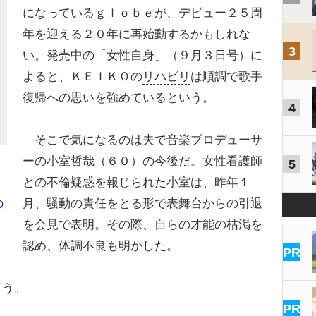
になっているｇｌｏｂｅが、デビュー２５周
年を迎える２０年に再始動するかもしれな
3
い。発売中の「
女性
自身」（９月３日号）に
よると、ＫＥＩＫＯの
リハビリ
は順調で歌手
復帰への思いを強めているという。
4
そこで気になるのは夫で音楽プロデューサ
ーの
小室哲哉
（６０）の今後だ。女性看護師
5
との
不倫
疑惑を報じられた小室は、昨年１
月、騒動の責任をとる形で表舞台からの引退
の
を会見で表明。その際、自らの才能の枯渇を
認め、体調不良も明かした。
PR
言う。
PR