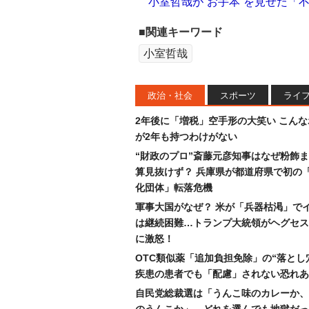
小室哲哉が“お手本”を見せた「
■関連キーワード
小室哲哉
政治・社会
スポーツ
ライ
2年後に「増税」空手形の大笑い こん
が2年も持つわけがない
“財政のプロ”斎藤元彦知事はなぜ粉飾
算見抜けず？ 兵庫県が都道府県で初の
化団体」転落危機
軍事大国がなぜ？ 米が「兵器枯渇」で
は継続困難…トランプ大統領がヘグセス
に激怒！
OTC類似薬「追加負担免除」の“落とし
疾患の患者でも「配慮」されない恐れあ
自民党総裁選は「うんこ味のカレーか、