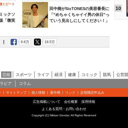
聴くビート
10
田中樹がSixTONESの美容番長に
ミックソ
「“めちゃくちゃイイ男の休日”っ
版「微笑
ていう見出しにしてください！」
う！
6.6万
18.5万
芸能
スポーツ
ライフ
経済
健康
コミック
競馬
公営
ラビア
コラム
ー
サイトマップ
個人情報
著作権
リンク
定期購読申込み
広告掲載について
会社概要
採用情報
よくある質問・お問い合わせ
Copyright (C) Nikkan Gendai. All Rights Reserved