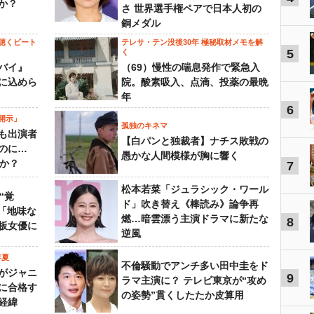
か？
さ 世界選手権ペアで日本人初の
銅メダル
聴くビート
テレサ・テン没後30年 極秘取材メモを解
5
く
バイ』
（69）慢性の喘息発作で緊急入
に込めら
院。酸素吸入、点滴、投薬の最晩
年
6
開示」
孤独のキネマ
も出演者
【白パンと独裁者】ナチス敗戦の
のに…
愚かな人間模様が胸に響く
すか？
7
松本若菜「ジュラシック・ワール
“覚
ド」吹き替え《棒読み》論争再
…「地味な
燃…暗雲漂う主演ドラマに新たな
8
板女優に
逆風
年夏
不倫騒動でアンチ多い田中圭をド
がジャニ
9
ラマ主演に？ テレビ東京が“攻め
に合格す
の姿勢”貫くしたたか皮算用
経緯